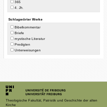
365
4. Jh.
Schlagwörter Werke
Bibelkommentar
Briefe
mystische Literatur
Predigten
Unterweisungen
Theologische Fakultät, Patristik und Geschichte der alten
Kirche