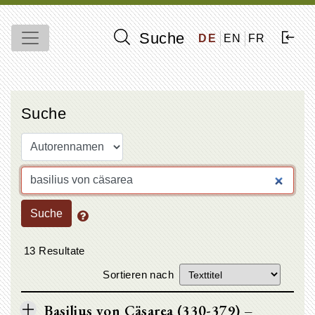
Suche
DE
EN
FR
Suche
Suche
13 Resultate
Sortieren nach
Basilius von Cäsarea (330-379) –