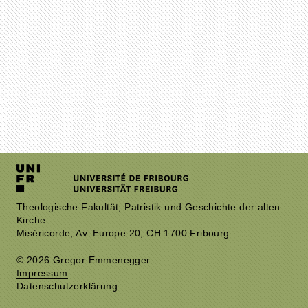
Theologische Fakultät, Patristik und Geschichte der alten
Kirche
Miséricorde, Av. Europe 20, CH 1700 Fribourg
© 2026 Gregor Emmenegger
Impressum
Datenschutzerklärung