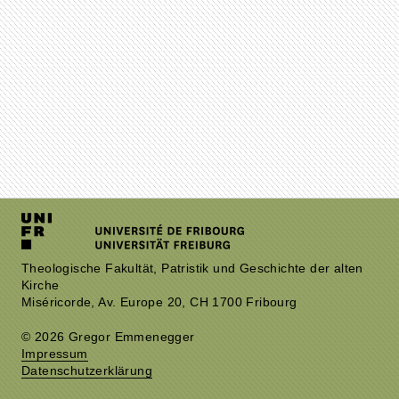
Theologische Fakultät, Patristik und Geschichte der alten
Kirche
Miséricorde, Av. Europe 20, CH 1700 Fribourg
© 2026 Gregor Emmenegger
Impressum
Datenschutzerklärung