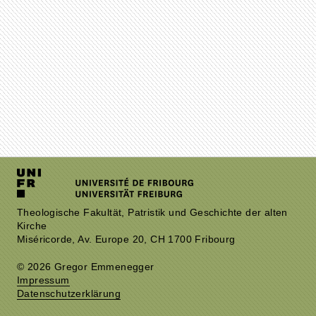
Theologische Fakultät, Patristik und Geschichte der alten
Kirche
Miséricorde, Av. Europe 20, CH 1700 Fribourg
© 2026 Gregor Emmenegger
Impressum
Datenschutzerklärung