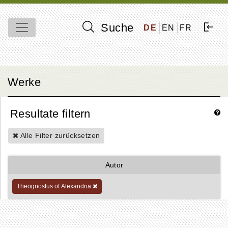
Suche
DE
EN
FR
Werke
Resultate filtern
Alle Filter zurücksetzen
Autor
Theognostus of Alexandria