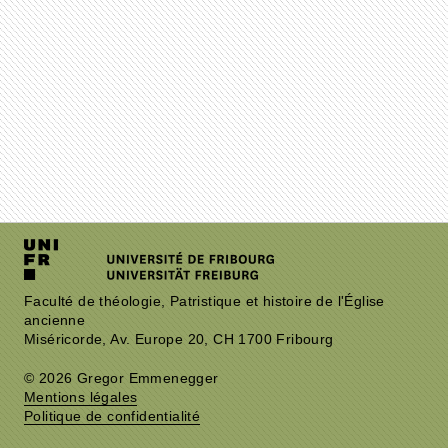
Faculté de théologie, Patristique et histoire de l'Église
ancienne
Miséricorde, Av. Europe 20, CH 1700 Fribourg
© 2026 Gregor Emmenegger
Mentions légales
Politique de confidentialité