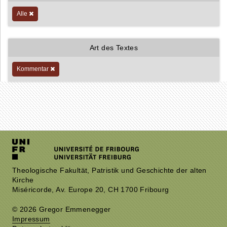
Alle
Art des Textes
Kommentar
Theologische Fakultät, Patristik und Geschichte der alten
Kirche
Miséricorde, Av. Europe 20, CH 1700 Fribourg
© 2026 Gregor Emmenegger
Impressum