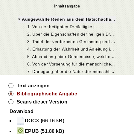
Inhaltsangabe
Ausgewählte Reden aus dem Hatschachapatum
1. Von der heiligsten Dreifaltigkeit.
2
. Über die Eigenschaften der heiligen Dreifaltigkeit.
3
. Tadel der verdorbenen Gesinnung und Kennzeichen der Gottesverehrung.
4
. Erhärtung der Wahrheit und Anleitung in heilsamen Ermahnungen.
5
. Abhandlung über Geheimnisse, welche das Unsichtbare ins Sichtbare einführt.
6
. Von der Vorsehung für die menschliche Natur durch Gottes Fürsorge.
7
. Darlegung über die Natur der menschlichen Seelen.
Text anzeigen
Bibliographische Angabe
Scans dieser Version
Download
DOCX (66.16 kB)
EPUB (51.80 kB)