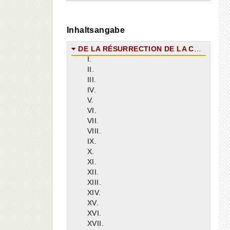
Inhaltsangabe
DE LA RÉSURRECTION DE LA CHAIR.
I.
II.
III.
IV.
V.
VI.
VII.
VIII.
IX.
X.
XI.
XII.
XIII.
XIV.
XV.
XVI.
XVII.