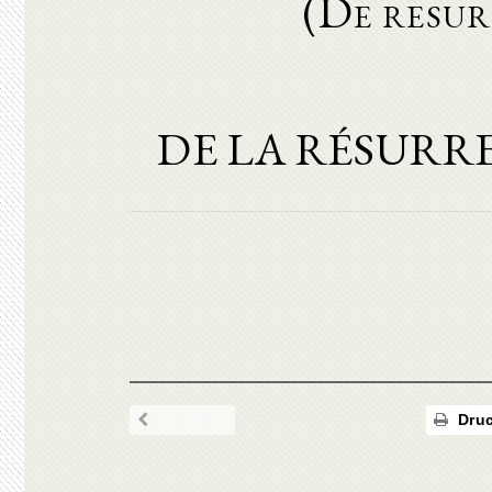
(De resur
DE LA RÉSURR
Druc