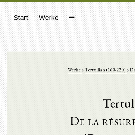
Start
Werke
Werke
Tertullian (160-220)
De
Tertul
De la résur