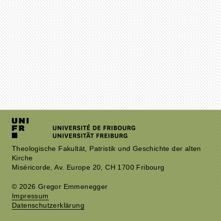
Theologische Fakultät, Patristik und Geschichte der alten
Kirche
Miséricorde, Av. Europe 20, CH 1700 Fribourg
© 2026 Gregor Emmenegger
Impressum
Datenschutzerklärung