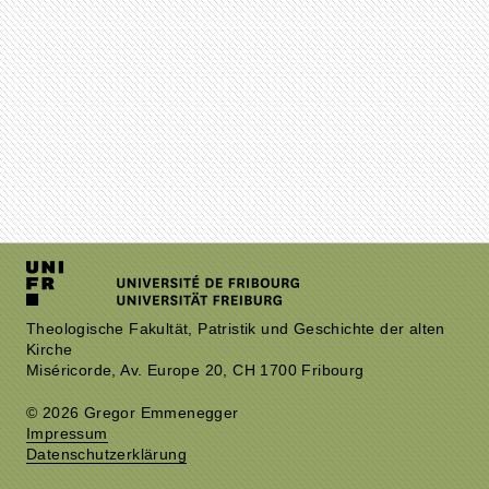
Theologische Fakultät, Patristik und Geschichte der alten
Kirche
Miséricorde, Av. Europe 20, CH 1700 Fribourg
© 2026 Gregor Emmenegger
Impressum
Datenschutzerklärung