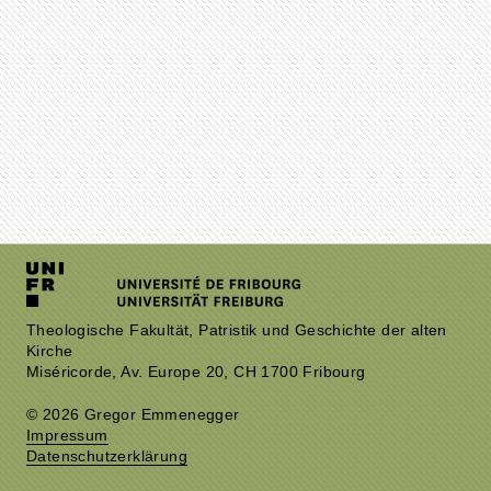
Theologische Fakultät, Patristik und Geschichte der alten
Kirche
Miséricorde, Av. Europe 20, CH 1700 Fribourg
© 2026 Gregor Emmenegger
Impressum
Datenschutzerklärung