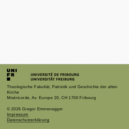
Theologische Fakultät, Patristik und Geschichte der alten
Kirche
Miséricorde, Av. Europe 20, CH 1700 Fribourg
© 2026 Gregor Emmenegger
Impressum
Datenschutzerklärung