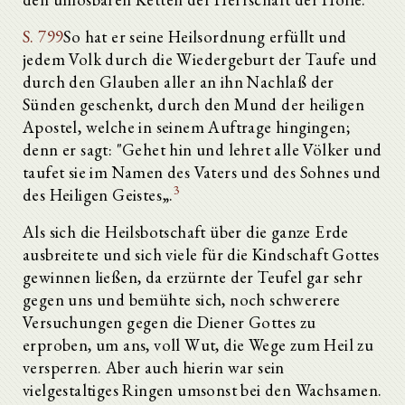
S. 799
So hat er seine Heilsordnung erfüllt und
jedem Volk durch die Wiedergeburt der Taufe und
durch den Glauben aller an ihn Nachlaß der
Sünden geschenkt, durch den Mund der heiligen
Apostel, welche in seinem Auftrage hingingen;
denn er sagt: "Gehet hin und lehret alle Völker und
taufet sie im Namen des Vaters und des Sohnes und
3
des Heiligen Geistes„.
Als sich die Heilsbotschaft über die ganze Erde
ausbreitete und sich viele für die Kindschaft Gottes
gewinnen ließen, da erzürnte der Teufel gar sehr
gegen uns und bemühte sich, noch schwerere
Versuchungen gegen die Diener Gottes zu
erproben, um ans, voll Wut, die Wege zum Heil zu
versperren. Aber auch hierin war sein
vielgestaltiges Ringen umsonst bei den Wachsamen.