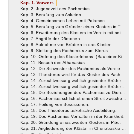
Kap. 1. Vorwort.
Kap. 2. Jugendzeit des Pachomius.
Kap. 3. Berufung zum Asketen.
Kap. 4. Gemeinsames Leben mit Palamon.
Kap. 5. Berufung zum Gründer eines Klosters in Tabennesis.
Kap. 6. Erweiterung des Klosters im Verein mit seinem Bruder Johannes.
Kap. 7. Angriffe der Dämonen.
Kap. 8. Aufnahme von Brüdern in das Kloster.
Kap. 9. Stellung des Pachomius zum Klerus.
Kap. 10. Ordnung des Klosterlebens. (Bau einer Kirche.)
Kap. 11. Besuch des Athanasius.
Kap. 12. Die Schwester des Pachomius als Vorsteherin eines Frauenklosters.
Kap. 13. Theodorus wird für das Kloster des Pachomius gewonnen
Kap. 14. Zurechtweisung weltlich gesinnter Brüder und ihr Austritt
Kap. 14. Zurechtweisung weltlich gesinnter Brüder und ihr Austritt
Kap. 15. Die Beziehungen des Pachomius zu Dionysius. Heilung eines kranken Weibes.
Kap. 16. Pachomius schlichtet einen Streit zwischen einem Klostervorstand und einem von dessen Brüdern.
Kap. 17. Heilung von Besessenen.
Kap. 18. Des Theodorus asketische Ausbildung.
Kap. 19. Des Pachomius Verhalten in der Krankheit.
Kap. 20. Gründung eines zweiten Klosters in Pibu.
Kap. 21. Angliederung der Klöster in Chenoboskia und Muchonse.