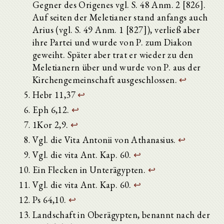
Gegner des Origenes vgl. S. 48 Anm. 2 [826].
Auf seiten der Meletianer stand anfangs auch
Arius (vgl. S. 49 Anm. 1 [827]), verließ aber
ihre Partei und wurde von P. zum Diakon
geweiht. Später aber trat er wieder zu den
Meletianern über und wurde von P. aus der
Kirchengemeinschaft ausgeschlossen.
↩
Hebr 11,37
↩
Eph 6,12.
↩
1Kor 2,9.
↩
Vgl. die Vita Antonii von Athanasius.
↩
Vgl. die vita Ant. Kap. 60.
↩
Ein Flecken in Unterägypten.
↩
Vgl. die vita Ant. Kap. 60.
↩
Ps 64,10.
↩
Landschaft in Oberägypten, benannt nach der