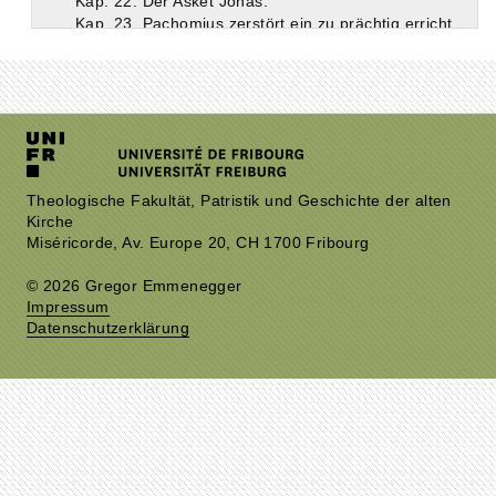
Kap. 22. Der Asket Jonas.
Kap. 23. Pachomius zerstört ein zu prächtig errichtetes Gebetshaus wieder.
Kap. 24. Pachomius belehrt die Brüder über den Widerstand gegen Angriffe der Dämonen.
Kap. 25. Pachomius weist ketzerische Mönche ab, die ihn zu einem Wunderzeichen herausfordern.
Kap. 26. Die Ausdauer des Pachomius im Wachen. Zurechtweisung des Kornelius.
Kap. 27. Das verständige Wesen des Theodorus gegenüber seinem Bruder Paphnutius und einem schwachen Mitbruder.
Kap. 28. Anläßlich eines erbaulichen Vortrages des Theodorus leitet Pachomius hochmütige Brüder zur Demut an.
Kap. 29. Pachomius bringt einen Bruder auf den rechten Weg.
Kap. 30. Einer der Brüder kehrt in die Welt zurück.
Kap. 31. Pachomjus hat ein Gesicht über das Schicksal der Brüder. Er macht den Theodorus zum Verwalter in Tabennesis.
Theologische Fakultät, Patristik und Geschichte der alten
Kirche
Kap. 32. Aufnahme zweier neuer Brüder, darunter des Silvanus.
Miséricorde, Av. Europe 20, CH 1700 Fribourg
Kap. 33. Gründung eines neuen Klosters. Besichtigung der älteren Klöster.
Kap. 34. Die Bestrafung derer, die den Bau hindern wollen.
© 2026 Gregor Emmenegger
Kap. 35. Einrichtung des Klosters. Unterredung zwischen Theodorus und einem Philosophen.
Impressum
Kap. 36. Pachomius weist einen Bruder zurecht, der gegen die Regel gehandelt hat.
Datenschutzerklärung
Kap. 37. Besuch origenistischer Mönche bei Pachomius.
Kap. 38. Pachomius hat ein zweites Gesicht über das Schicksal der Brüder.
Kap. 39. Pachomius ermuntert aus diesem Anlaß die Brüder im Streben nach der Vollkommenheit.
Kap. 40. Hungersnot, Getreideankauf durch einen Bruder, dessen Zurechtweisung durch Pachomius.
Kap. 41. Derselbe Bruder wird beim Verkauf von Sandalen von Pachomius gerügt. Zachäus wird Verwalter.
Kap. 42. Ein Bruder will Märtyrer werden, verleugnet aber Gott; seine Buße.
Kap. 43. Pachomius sieht auch in seiner Abwesenheit den Ungehorsam der Brüder. Belehrung des Pachomius durch ein Kind.
Kap. 44. Pachomius überwindet zweimal den Teufel.