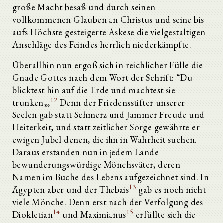
große Macht besaß und durch seinen
vollkommenen Glauben an Christus und seine bis
aufs Höchste gesteigerte Askese die vielgestaltigen
Anschläge des Feindes herrlich niederkämpfte.
Überallhin nun ergoß sich in reichlicher Fülle die
Gnade Gottes nach dem Wort der Schrift: “Du
blicktest hin auf die Erde und machtest sie
12
trunken„,
Denn der Friedensstifter unserer
Seelen gab statt Schmerz und Jammer Freude und
Heiterkeit, und statt zeitlicher Sorge gewährte er
ewigen Jubel denen, die ihn in Wahrheit suchen.
Daraus erstanden nun in jedem Lande
bewunderungswürdige Mönchsväter, deren
Namen im Buche des Lebens aufgezeichnet sind. In
13
Ägypten aber und der Thebais
gab es noch nicht
viele Mönche. Denn erst nach der Verfolgung des
14
15
Diokletian
und Maximianus
erfüllte sich die