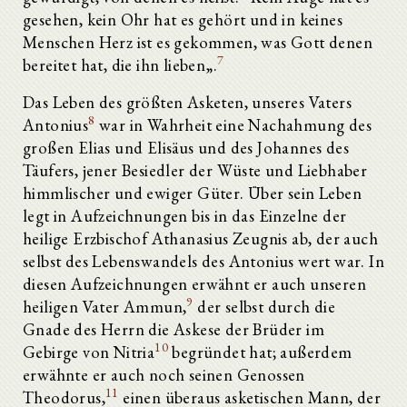
gesehen, kein Ohr hat es gehört und in keines
Menschen Herz ist es gekommen, was Gott denen
7
bereitet hat, die ihn lieben„.
Das Leben des größten Asketen, unseres Vaters
8
Antonius
war in Wahrheit eine Nachahmung des
großen Elias und Elisäus und des Johannes des
Täufers, jener Besiedler der Wüste und Liebhaber
himmlischer und ewiger Güter. Über sein Leben
legt in Aufzeichnungen bis in das Einzelne der
heilige Erzbischof Athanasius Zeugnis ab, der auch
selbst des Lebenswandels des Antonius wert war. In
diesen Aufzeichnungen erwähnt er auch unseren
9
heiligen Vater Ammun,
der selbst durch die
Gnade des Herrn die Askese der Brüder im
10
Gebirge von Nitria
begründet hat; außerdem
erwähnte er auch noch seinen Genossen
11
Theodorus,
einen überaus asketischen Mann, der