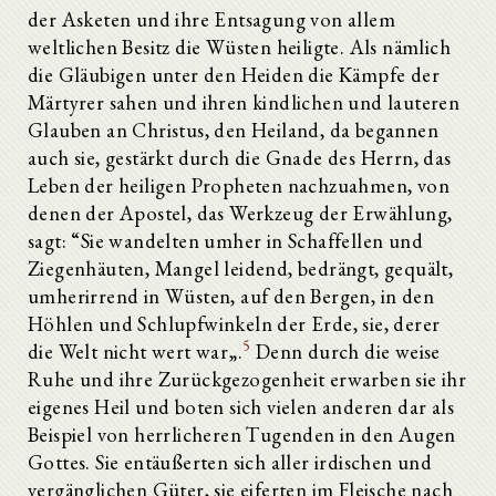
der Asketen und ihre Entsagung von allem
weltlichen Besitz die Wüsten heiligte. Als nämlich
die Gläubigen unter den Heiden die Kämpfe der
Märtyrer sahen und ihren kindlichen und lauteren
Glauben an Christus, den Heiland, da begannen
auch sie, gestärkt durch die Gnade des Herrn, das
Leben der heiligen Propheten nachzuahmen, von
denen der Apostel, das Werkzeug der Erwählung,
sagt: “Sie wandelten umher in Schaffellen und
Ziegenhäuten, Mangel leidend, bedrängt, gequält,
umherirrend in Wüsten, auf den Bergen, in den
Höhlen und Schlupfwinkeln der Erde, sie, derer
5
die Welt nicht wert war„.
Denn durch die weise
Ruhe und ihre Zurückgezogenheit erwarben sie ihr
eigenes Heil und boten sich vielen anderen dar als
Beispiel von herrlicheren Tugenden in den Augen
Gottes. Sie entäußerten sich aller irdischen und
vergänglichen Güter, sie eiferten im Fleische nach