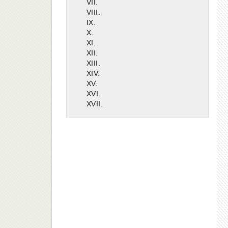
VII.
VIII.
IX.
X.
XI.
XII.
XIII.
XIV.
XV.
XVI.
XVII.