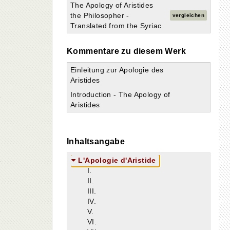
The Apology of Aristides
the Philosopher -
vergleichen
Translated from the Syriac
Kommentare zu diesem Werk
Einleitung zur Apologie des
Aristides
Introduction - The Apology of
Aristides
Inhaltsangabe
L'Apologie d'Aristide
I.
II.
III.
IV.
V.
VI.