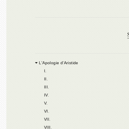
L'Apologie d'Aristide
I.
II.
III.
IV.
V.
VI.
VII.
VIII.