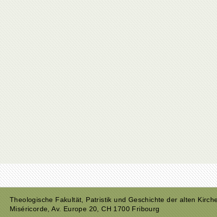
Theologische Fakultät, Patristik und Geschichte der alten Kirch
Miséricorde, Av. Europe 20, CH 1700 Fribourg