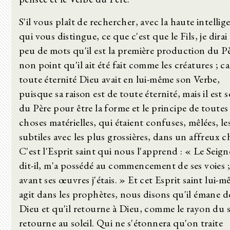
S'il vous plaît de rechercher, avec la haute intellig
qui vous distingue, ce que c'est que le Fils, je dirai
peu de mots qu'il est la première production du Pè
non point qu'il ait été fait comme les créatures ; ca
toute éternité Dieu avait en lui-même son Verbe,
puisque sa raison est de toute éternité, mais il est s
du Père pour être la forme et le principe de toutes 
choses matérielles, qui étaient confuses, mêlées, le
subtiles avec les plus grossières, dans un affreux c
C'est l'Esprit saint qui nous l'apprend : « Le Seign
dit-il, m'a possédé au commencement de ses voies ;
avant ses œuvres j'étais. » Et cet Esprit saint lui-m
agit dans les prophètes, nous disons qu'il émane d
Dieu et qu'il retourne à Dieu, comme le rayon du s
retourne au soleil. Qui ne s'étonnera qu'on traite