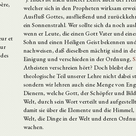
père,
welcher sich in den Propheten wirksam erweis
Ausfluß Gottes, ausfließend und zurückkeh
e
ein Sonnenstrahl. Wer sollte sich da noch au
wenn er Leute, die einen Gott Vater und ein
eur et
Sohn und einen Heiligen Geist bekennen un
our
nachweisen, daß dieselben mächtig sind in de
 des
Einigung und verschieden in der Ordnung,
S
Atheisten verschreien hört? Doch bleibt der
theologische Teil unserer Lehre nicht dabei s
sondern wir lehren auch eine Menge von En
Dienern, welche Gott, der Schöpfer und Bild
Welt, durch sein Wort verteilt und aufgestellt
damit sie über die Elemente und die Himmel, 
Welt, die Dinge in der Welt und deren Ordn
wachen.