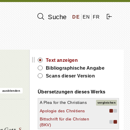
Suche
DE
EN
FR
||
Text anzeigen
Bibliographische Angabe
Scans dieser Version
ausblenden
Übersetzungen dieses Werks
A Plea for the Christians
vergleichen
Apologie des Chrétiens
Bittschrift für die Christen
(BKV)
er Gott,
S.