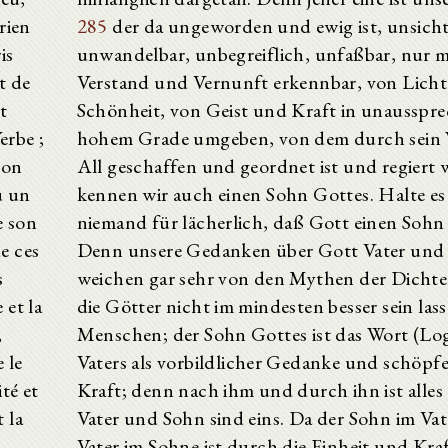
rien
285
der da ungeworden und ewig ist, unsicht
is
unwandelbar, unbegreiflich, unfaßbar, nur m
t de
Verstand und Vernunft erkennbar, von Lich
t
Schönheit, von Geist und Kraft in unausspre
erbe ;
hohem Grade umgeben, von dem durch sein 
'on
All geschaffen und geordnet ist und regiert 
u un
kennen wir auch einen Sohn Gottes. Halte es 
e son
niemand für lächerlich, daß Gott einen Sohn
e ces
Denn unsere Gedanken über Gott Vater und
s
weichen gar sehr von den Mythen der Dichter
 et la
die Götter nicht im mindesten besser sein lass
,
Menschen; der Sohn Gottes ist das Wort (Lo
 le
Vaters als vorbildlicher Gedanke und schöpfe
ité et
Kraft; denn nach ihm und durch ihn ist alles
t la
Vater und Sohn sind eins. Da der Sohn im Va
Vater im Sohne ist durch die Einheit und Kra