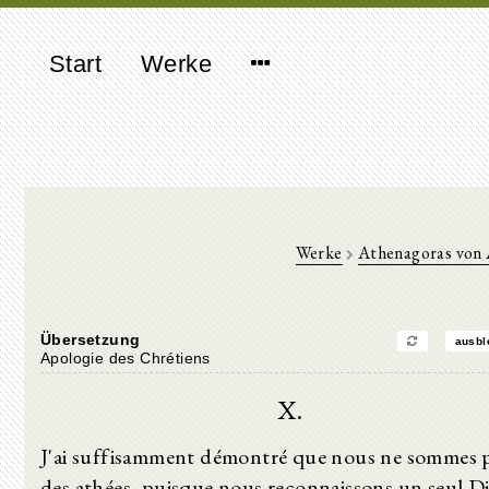
Start
Werke
Werke
Athenagoras von 
Übersetzung
ausbl
Apologie des Chrétiens
X.
J'ai suffisamment démontré que nous ne sommes 
des athées, puisque nous reconnaissons un seul D