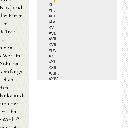
XI.
 (Nus) und
XII.
 bei Eurer
XIII.
XIV.
der
XV.
 Kürze
XVI.
t-
XVII.
XVIII.
nn von
XIX.
s Wort in
XX.
XXI.
 Sohn ist
XXII.
as anfangs
XXIII.
 Leben
XXIV.
XXV.
 den
XXVI.
edanke und
XXVII.
XXVIII.
auch der
XXIX.
er, „hat
XXX.
e Werke“
XXXI.
XXXII.
ige Geist,