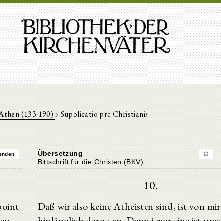
Athen (133-190)
Supplicatio pro Christianis
Übersetzung
enden
Bittschrift für die Christen (BKV)
10.
point
Daß wir also keine Atheisten sind, ist von mir
ieu,
hinlänglich dargetan. Denn jener eine ist uns