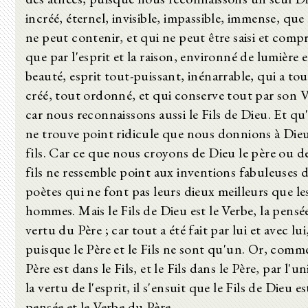
incréé, éternel, invisible, impassible, immense, que 
ne peut contenir, et qui ne peut être saisi et compr
que par l'esprit et la raison, environné de lumière e
beauté, esprit tout-puissant, inénarrable, qui a tou
créé, tout ordonné, et qui conserve tout par son V
car nous reconnaissons aussi le Fils de Dieu. Et qu
ne trouve point ridicule que nous donnions à Die
fils. Car ce que nous croyons de Dieu le père ou d
fils ne ressemble point aux inventions fabuleuses d
poètes qui ne font pas leurs dieux meilleurs que le
hommes. Mais le Fils de Dieu est le Verbe, la pensée
vertu du Père ; car tout a été fait par lui et avec lui
puisque le Père et le Fils ne sont qu'un. Or, comme
Père est dans le Fils, et le Fils dans le Père, par l'un
la vertu de l'esprit, il s'ensuit que le Fils de Dieu es
pensée et le Verbe du Père.