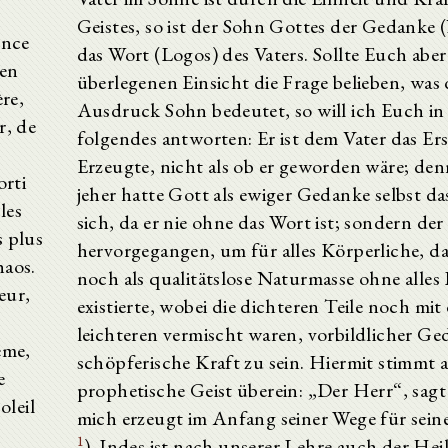
Geistes, so ist der Sohn Gottes der Gedanke
ence
das Wort (Logos) des Vaters. Sollte Euch aber
 en
überlegenen Einsicht die Frage belieben, was 
re,
Ausdruck Sohn bedeutet, so will ich Euch in
r, de
folgendes antworten: Er ist dem Vater das Ers
Erzeugte, nicht als ob er geworden wäre; de
orti
jeher hatte Gott als ewiger Gedanke selbst da
les
sich, da er nie ohne das Wort ist; sondern der
s plus
hervorgegangen, um für alles Körperliche, d
haos.
noch als qualitätslose Naturmasse ohne alles
eur,
existierte, wobei die dichteren Teile noch mit
leichteren vermischt waren, vorbildlicher G
ême,
schöpferische Kraft zu sein. Hiermit stimmt 
e
prophetische Geist überein: „Der Herr“, sagt 
oleil
mich erzeugt im Anfang seiner Wege für sein
1
). Indes ist nach unserer Lehre auch der Heil