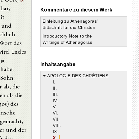
bar,
Kommentare zu diesem Werk
it
Einleitung zu Athenagoras'
t und
Bittschrift für die Christen
chlich
Introductory Note to the
Wort das
Writings of Athenagoras
wird. Indes
ja
Inhaltsangabe
 habe!
APOLOGIE DES CHRÉTIENS.
 Sohn
I.
 ab, die
II.
en als die
III.
IV.
gos) des
V.
rische
VI.
VII.
 gemacht;
VIII.
ter und der
IX.
ft des
X.