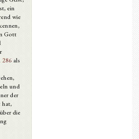
XXXIII.
t, ein
XXXIV.
XXXV.
rend wie
XXXVI.
skennen,
XXXVII.
en Gott
d
r
. 286
als
tehen,
geln und
ner der
 hat,
über die
ung