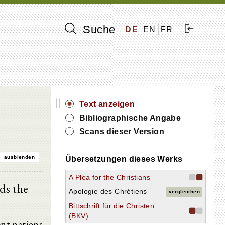
Suche
DE
EN
FR
||
Text anzeigen
Bibliographische Angabe
Scans dieser Version
ausblenden
Übersetzungen dieses Werks
A Plea for the Christians
ds the
Apologie des Chrétiens
vergleichen
Bittschrift für die Christen
(BKV)
ent nations