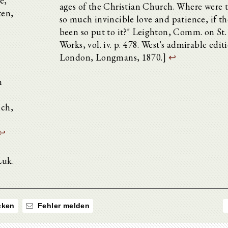
e,
ages of the Christian Church. Where were t
ten,
so much invincible love and patience, if t
been so put to it?" Leighton, Comm. on St.
.
Works, vol. iv. p. 478. West's admirable edit
London, Longmans, 1870.]
↩
n
.
ich,
↩
Luk.
ken
Fehler melden