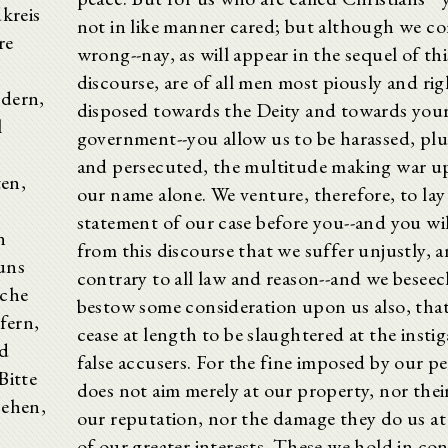
kreis
not in like manner cared; but although we c
re
wrong--nay, as will appear in the sequel of thi
discourse, are of all men most piously and ri
ndern,
disposed towards the Deity and towards you
l
government--you allow us to be harassed, pl
and persecuted, the multitude making war u
ten,
our name alone. We venture, therefore, to lay
statement of our case before you--and you wil
n
from this discourse that we suffer unjustly, 
uns
contrary to all law and reason--and we besee
ache
bestow some consideration upon us also, tha
fern,
cease at length to be slaughtered at the instig
nd
false accusers. For the fine imposed by our p
Bitte
does not aim merely at our property, nor their
sehen,
our reputation, nor the damage they do us at
of our greater interests. These we hold in co