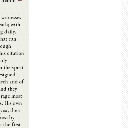
ad hemin.
↩
 witnesses
eath; with
g daily,
What can
rough
his citation
enly
n the spirit
designed
urch and of
and they
 rage most
rs. His own
yea, their
most by
n the first