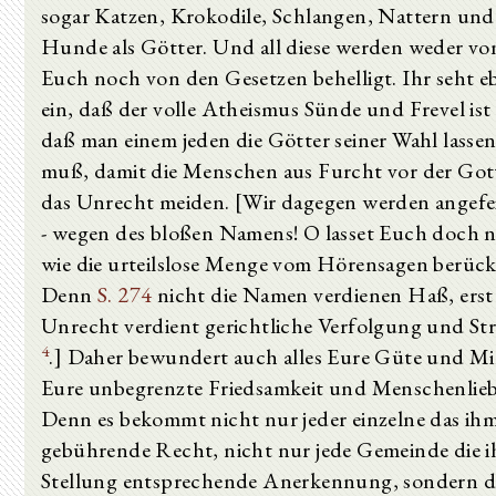
sogar Katzen, Krokodile, Schlangen, Nattern und
Hunde als Götter. Und all diese werden weder vo
Euch noch von den Gesetzen behelligt. Ihr seht e
ein, daß der volle Atheismus Sünde und Frevel is
daß man einem jeden die Götter seiner Wahl lasse
muß, damit die Menschen aus Furcht vor der Got
das Unrecht meiden. [Wir dagegen werden angefe
- wegen des bloßen Namens! O lasset Euch doch n
wie die urteilslose Menge vom Hörensagen berück
Denn
S. 274
nicht die Namen verdienen Haß, erst
Unrecht verdient gerichtliche Verfolgung und Str
4
.] Daher bewundert auch alles Eure Güte und Mi
Eure unbegrenzte Friedsamkeit und Menschenlieb
Denn es bekommt nicht nur jeder einzelne das ih
gebührende Recht, nicht nur jede Gemeinde die i
Stellung entsprechende Anerkennung, sondern 