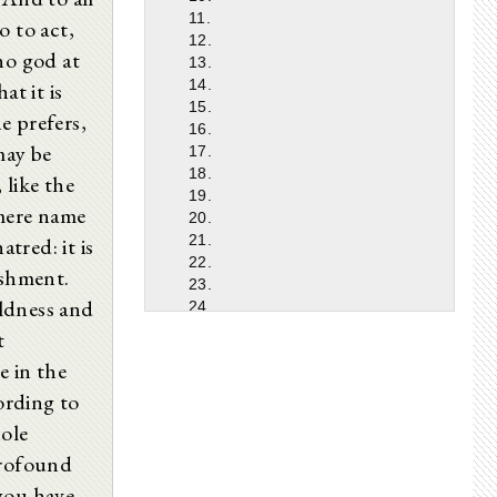
11.
o to act,
12.
no god at
13.
14.
at it is
15.
e prefers,
16.
may be
17.
18.
like the
19.
 mere name
20.
21.
tred: it is
22.
ishment.
23.
ldness and
24.
25.
t
26.
e in the
27.
28.
cording to
29.
hole
30.
profound
31.
32.
ou have