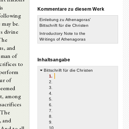
is
Kommentare zu diesem Werk
following
Einleitung zu Athenagoras'
e may be.
Bittschrift für die Christen
s divine
Introductory Note to the
The
Writings of Athenagoras
s, and
 man of
Inhaltsangabe
rifices to
Bittschrift für die Christen
 perform
1.
ur of
2.
deemed
3.
4.
rt, among
5.
acrifices
6.
7.
. The
8.
, and
9.
 And to all
10.