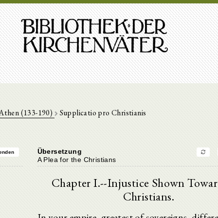
Athen (133-190)
Supplicatio pro Christianis
Übersetzung
enden
A Plea for the Christians
Chapter I.--Injustice Shown Towar
Christians.
In your empire, greatest of sovereigns, differ