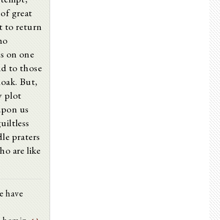
of great
t to return
ho
us on one
nd to those
loak. But,
y plot
upon us
uiltless
le praters
ho are like
we have