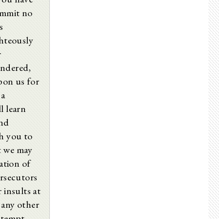
33.
ommit no
34.
35.
s
36.
ghteously
37.
r
undered,
pon us for
 a
l learn
and
ch you to
t we may
ation of
ersecutors
 insults at
 any other
ntempt,