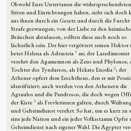
Obwohl Eure Untertanen die widersprechendste
Sitten und Einrichtungen haben, sieht sich doch 
aus ihnen durch ein Gesetz und durch die Furcht
Strafe gezwungen, von der Liebe zu den heimisch
Bräuchen abzulassen, sollten diese auch noch so
lächerlich sein. Der hier vergöttert seinen Hektor
1
betet Helena als Adrasteia
an; der Lazedämonier
verehrt den Agamemnon als Zeus und Phylonoe, 
2
Tochter des Tyndareos, als Hekate Enodia
; der
Athener opfert dem Erechtheus, den er mit Posei
identifiziert; auch werden von den Athenern die
Agraulos und die Pandrosos, die doch wegen Öf
3
der Kiste
als Frevlerinnen galten, durch Weihun
und Geheimdienst verehrt. So hat, um es kurz zu 
eine jede Nation und ein jeder Volksstamm Opfer
Geheimdienst nach eigener Wahl. Die Ägypter ve