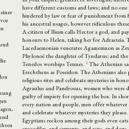
n
have different customs and laws; and no one 
keiner
hindered by law or fear of punishment from 
 vor
his ancestral usages, however ridiculous thes
en
A citizen of Ilium calls Hector a god, and pay
honours to Helen, taking her for Adrasteia. 
 und
Lacedaemonian venerates Agamemnon as Zeu
Phylonoë the daughter of Tyndarus; and the
die
1
Tenedos worships Tennes.
The Athenian sac
Erechtheus as Poseidon. The Athenians also
don
religious rites and celebrate mysteries in hono
Agraulus and Pandrosus, women who were 
fnung
guilty of impiety for opening the box. In sho
gen
every nation and people, men offer whatever s
sagen,
and celebrate whatever mysteries they please
 und
Egyptians reckon among their gods even cats
rehren
crocodiles, and serpents, and asps, and dogs.