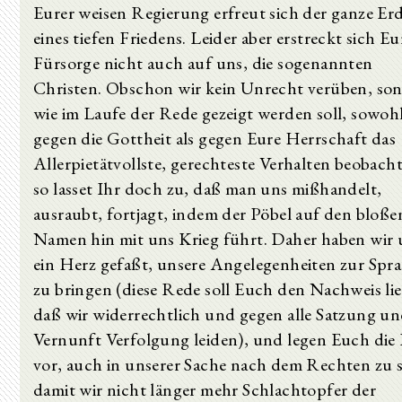
Eurer weisen Regierung erfreut sich der ganze Erd
eines tiefen Friedens. Leider aber erstreckt sich Eu
Fürsorge nicht auch auf uns, die sogenannten
Christen. Obschon wir kein Unrecht verüben, so
wie im Laufe der Rede gezeigt werden soll, sowoh
gegen die Gottheit als gegen Eure Herrschaft das
Allerpietätvollste, gerechteste Verhalten beobach
so lasset Ihr doch zu, daß man uns mißhandelt,
ausraubt, fortjagt, indem der Pöbel auf den bloße
Namen hin mit uns Krieg führt. Daher haben wir 
ein Herz gefaßt, unsere Angelegenheiten zur Spr
zu bringen (diese Rede soll Euch den Nachweis lie
daß wir widerrechtlich und gegen alle Satzung u
Vernunft Verfolgung leiden), und legen Euch die 
vor, auch in unserer Sache nach dem Rechten zu 
damit wir nicht länger mehr Schlachtopfer der