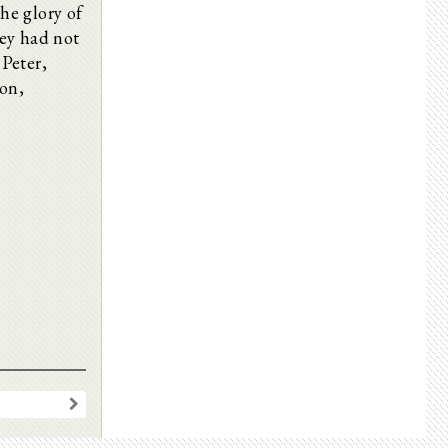
he glory of
hey had not
 Peter,
ion,