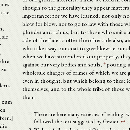
n es
though to the generality they appear matters 
 sie
importance; for we have learned, not only no
blow for blow, nor to go to law with those w
n,
plunder and rob us, but to those who smite 
 sie
side of the face to offer the other side also, a
r
who take away our coat to give likewise our c
e
when we have surrendered our property, the
ehre
4
against our very bodies and souls,
pouring 
 zu
wholesale charges of crimes of which we are g
even in thought, but which belong to these id
ern,
themselves, and to the whole tribe of those w
e
them.
s zum
den
There are here many varieties of reading: 
fern.]
followed the text suggested by Gesner.
↩
die