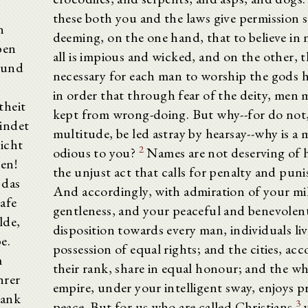
these both you and the laws give permission s
n
deeming, on the one hand, that to believe in 
ben
all is impious and wicked, and on the other, th
t und
necessary for each man to worship the gods h
n
in order that through fear of the deity, men 
theit
kept from wrong-doing. But why--for do not, 
indet
multitude, be led astray by hearsay--why is a
icht
2
odious to you?
Names are not deserving of ha
en!
the unjust act that calls for penalty and pun
 das
And accordingly, with admiration of your mi
afe
gentleness, and your peaceful and benevolen
lde,
disposition towards every man, individuals liv
e.
possession of equal rights; and the cities, ac
m
their rank, share in equal honour; and the w
hrer
empire, under your intelligent sway, enjoys 
dank
3
peace. But for us who are called Christians
y