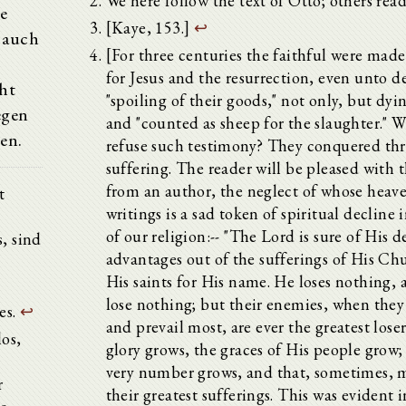
We here follow the text of Otto; others re
e
[Kaye, 153.]
↩
h auch
[For three centuries the faithful were made
for Jesus and the resurrection, even unto d
cht
"spoiling of their goods," not only, but dyin
egen
and "counted as sheep for the slaughter." 
en.
refuse such testimony? They conquered th
suffering. The reader will be pleased with t
from an author, the neglect of whose heav
t
writings is a sad token of spiritual decline i
of our religion:-- "The Lord is sure of His 
, sind
advantages out of the sufferings of His Ch
His saints for His name. He loses nothing, 
lose nothing; but their enemies, when they
es.
↩
and prevail most, are ever the greatest lose
os,
glory grows, the graces of His people grow; 
very number grows, and that, sometimes, 
r
their greatest sufferings. This was evident i