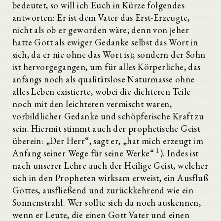
bedeutet, so will ich Euch in Kürze folgendes
antworten: Er ist dem Vater das Erst-Erzeugte,
nicht als ob er geworden wäre; denn von jeher
hatte Gott als ewiger Gedanke selbst das Wort in
sich, da er nie ohne das Wort ist; sondern der Sohn
ist hervorgegangen, um für alles Körperliche, das
anfangs noch als qualitätslose Naturmasse ohne
alles Leben existierte, wobei die dichteren Teile
noch mit den leichteren vermischt waren,
vorbildlicher Gedanke und schöpferische Kraft zu
sein. Hiermit stimmt auch der prophetische Geist
überein: „Der Herr“, sagt er, „hat mich erzeugt im
1
Anfang seiner Wege für seine Werke“
). Indes ist
nach unserer Lehre auch der Heilige Geist, welcher
sich in den Propheten wirksam erweist, ein Ausfluß
Gottes, ausfließend und zurückkehrend wie ein
Sonnenstrahl. Wer sollte sich da noch auskennen,
wenn er Leute, die einen Gott Vater und einen