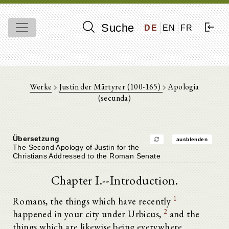
Suche
DE
EN
FR
Werke
Justin der Märtyrer (100-165)
Apologia
(secunda)
Übersetzung
ausblenden
The Second Apology of Justin for the
Christians Addressed to the Roman Senate
Chapter I.--Introduction.
1
Romans, the things which have recently
2
happened in your city under Urbicus,
and the
things which are likewise being everywhere