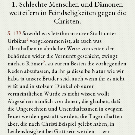
1. Schlechte Menschen und Dämonen
wetteifern in Feindseligkeiten gegen die
Christen.
S. 139
Sowohl was letzthin in eurer Stadt unter
1
Urbikus
vorgekommen ist, als auch was
allenthalben in ähnlicher Weise von seiten der
Behörden wider die Vernunft geschieht, zwingt
2
mich, o Römer
, zu eurem Besten die vorliegenden
Reden abzufassen, da ihr ja dieselbe Natur wie wir
habt, ja unsere Brüder seid, auch wenn ihr es nicht
wißt und in stolzem Dünkel ob eurer
vermeintlichen Würde es nicht wissen wollt.
Abgesehen nämlich von denen, die glauben, daß
die Ungerechten und Unenthaltsamen in ewigem
Feuer werden gestraft werden, die Tugendhaften
aber, die nach Christi Beispiel gelebt haben, in
Leidenslosigkeit bei Gott sein werden — wir