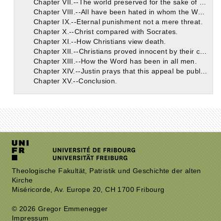
Chapter VII.--The world preserved for the sake of Christians. Man's responsibility.
Chapter VIII.--All have been hated in whom the Word has dwelt.
Chapter IX.--Eternal punishment not a mere threat.
Chapter X.--Christ compared with Socrates.
Chapter XI.--How Christians view death.
Chapter XII.--Christians proved innocent by their contempt of death.
Chapter XIII.--How the Word has been in all men.
Chapter XIV.--Justin prays that this appeal be published.
Chapter XV.--Conclusion.
Theologische Fakultät, Patristik und Geschichte der alten
Kirche
Miséricorde, Av. Europe 20, CH 1700 Fribourg
© 2026 Gregor Emmenegger
Impressum