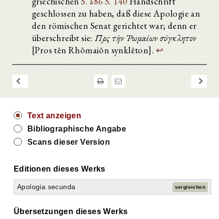
griechischen
S. a86
S. 140
Handschrift
geschlossen zu haben, daß diese Apologie an
den römischen Senat gerichtet war; denn er
überschreibt sie:
Πρὸς τὴν Ῥωμαίων σύγκλητον
[Pros tēn Rhōmaiōn synklēton].
↩
Text anzeigen
Bibliographische Angabe
Scans dieser Version
Editionen dieses Werks
Apologia secunda
vergleichen
Übersetzungen dieses Werks