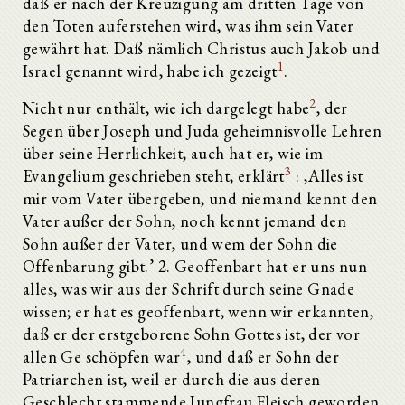
daß er nach der Kreuzigung am dritten Tage von
den Toten auferstehen wird, was ihm sein Vater
gewährt hat. Daß nämlich Christus auch Jakob und
1
Israel genannt wird, habe ich gezeigt
.
2
Nicht nur enthält, wie ich dargelegt habe
, der
Segen über Joseph und Juda geheimnisvolle Lehren
über seine Herrlichkeit, auch hat er, wie im
3
Evangelium geschrieben steht, erklärt
: ‚Alles ist
mir vom Vater übergeben, und niemand kennt den
Vater außer der Sohn, noch kennt jemand den
Sohn außer der Vater, und wem der Sohn die
Offenbarung gibt.’ 2. Geoffenbart hat er uns nun
alles, was wir aus der Schrift durch seine Gnade
wissen; er hat es geoffenbart, wenn wir erkannten,
daß er der erstgeborene Sohn Gottes ist, der vor
4
allen Ge schöpfen war
, und daß er Sohn der
Patriarchen ist, weil er durch die aus deren
Geschlecht stammende Jungfrau Fleisch geworden