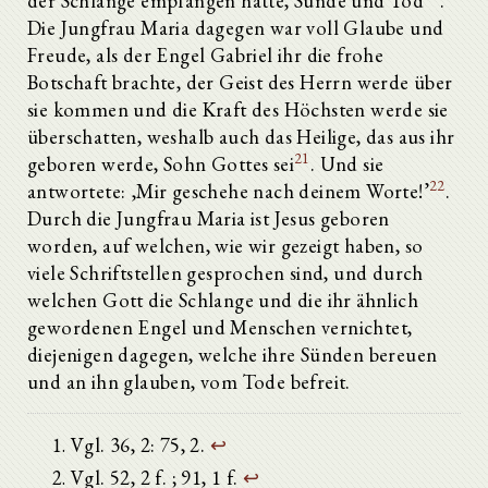
der Schlange empfangen hatte, Sünde und Tod
.
Die Jungfrau Maria dagegen war voll Glaube und
Freude, als der Engel Gabriel ihr die frohe
Botschaft brachte, der Geist des Herrn werde über
sie kommen und die Kraft des Höchsten werde sie
überschatten, weshalb auch das Heilige, das aus ihr
21
geboren werde, Sohn Gottes sei
. Und sie
22
antwortete: ‚Mir geschehe nach deinem Worte!’
.
Durch die Jungfrau Maria ist Jesus geboren
worden, auf welchen, wie wir gezeigt haben, so
viele Schriftstellen gesprochen sind, und durch
welchen Gott die Schlange und die ihr ähnlich
gewordenen Engel und Menschen vernichtet,
diejenigen dagegen, welche ihre Sünden bereuen
und an ihn glauben, vom Tode befreit.
Vgl. 36, 2: 75, 2.
↩
Vgl. 52, 2 f. ; 91, 1 f.
↩