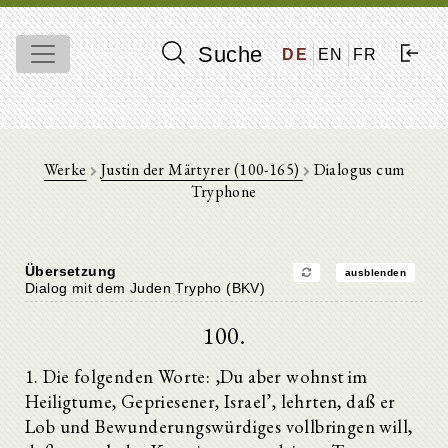
Suche
DE
EN
FR
Werke
Justin der Märtyrer (100-165)
Dialogus cum
Tryphone
Übersetzung
ausblenden
Dialog mit dem Juden Trypho (BKV)
100.
1. Die folgenden Worte: ‚Du aber wohnst im
Heiligtume, Gepriesener, Israel’, lehrten, daß er
Lob und Bewunderungswürdiges vollbringen will,