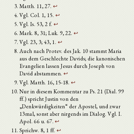
Matth. 11, 27.
↩
Vgl. Col. 1, 15.
↩
Vgl. Is. 53, 2 f.
↩
Mark. 8, 31; Luk. 9, 22.
↩
Vgl. 23, 3; 43, 1.
↩
Auch nach Protev. des Jak. 10 stammt Maria
aus dem Geschlechte Davids; die kanonischen
Evangelien lassen Jesus durch Joseph von
David abstammen.
↩
Vgl. Matth. 16, 15-18.
↩
Nur in diesem Kommentar zu Ps. 21 (Dial. 99
ff.) spricht Justin von den
„Denkwürdigkeiten“ der Apostel, und zwar
13mal, sonst aber nirgends im Dialog. Vgl. I.
Apol. 66 u. 67.
↩
Sprichw. 8, 1 ff.
↩