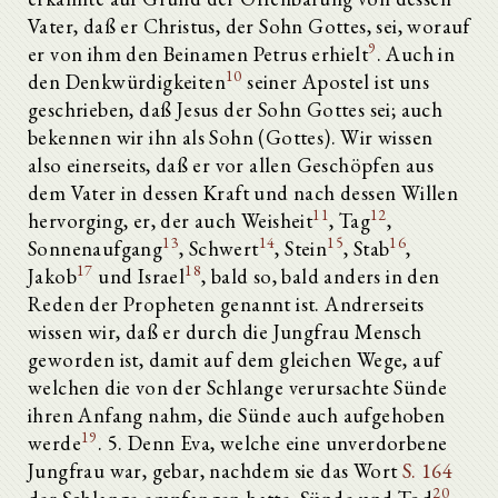
Vater, daß er Christus, der Sohn Gottes, sei, worauf
9
er von ihm den Beinamen Petrus erhielt
. Auch in
10
den Denkwürdigkeiten
seiner Apostel ist uns
geschrieben, daß Jesus der Sohn Gottes sei; auch
bekennen wir ihn als Sohn (Gottes). Wir wissen
also einerseits, daß er vor allen Geschöpfen aus
dem Vater in dessen Kraft und nach dessen Willen
11
12
hervorging, er, der auch Weisheit
, Tag
,
13
14
15
16
Sonnenaufgang
, Schwert
, Stein
, Stab
,
17
18
Jakob
und Israel
, bald so, bald anders in den
Reden der Propheten genannt ist. Andrerseits
wissen wir, daß er durch die Jungfrau Mensch
geworden ist, damit auf dem gleichen Wege, auf
welchen die von der Schlange verursachte Sünde
ihren Anfang nahm, die Sünde auch aufgehoben
19
werde
. 5. Denn Eva, welche eine unverdorbene
Jungfrau war, gebar, nachdem sie das Wort
S. 164
20