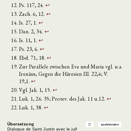
Ps. 117, 24.
↩
Zach. 6, 12.
↩
Is. 27, 1.
↩
Dan. 2, 34.
↩
Is. 11, 1.
↩
Ps. 23, 6.
↩
Ebd. 71, 18.
↩
Zur Parallele zwischen Eva und Maria vgl. u.a.
Irenäus, Gegen die Häresien III. 22,4; V.
19,1.
↩
Vgl. Jak. 1, 15.
↩
Luk. 1, 26. 35; Protev. des Jak. 11 u.12.
↩
Luk. 1, 38.
↩
Übersetzung
ausblenden
Dialogue de Saint Justin avec le juif