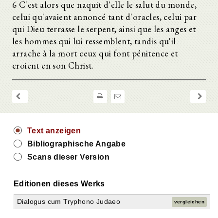
6 C'est alors que naquit d'elle le salut du monde,
47.
celui qu'avaient annoncé tant d'oracles, celui par
48.
49.
qui Dieu terrasse le serpent, ainsi que les anges et
50.
les hommes qui lui ressemblent, tandis qu'il
51.
arrache à la mort ceux qui font pénitence et
52.
croient en son Christ.
53.
54.
55.
56.
57.
58.
59.
Text anzeigen
60.
61.
Bibliographische Angabe
62.
Scans dieser Version
63.
64.
65.
Editionen dieses Werks
66.
Dialogus cum Tryphono Judaeo
67.
vergleichen
68.