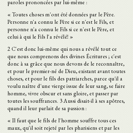
paroles prononcées par lui-même :
« Toutes choses m'ont été données par le Père.
Personne n'a connu le Père si ce n'est le Fils, et
personne n'a connu le Fils si ce n'est le Père, et
celui à qui le Fils l'a révélé! »
2 C'est donc lui-même qui nous a révélé tout ce
que nous comprenons des divines Écritures ; c'est
donc à sa grâce que nous devons de le reconnaître,
et pour le premier-né de Dieu, existant avant toutes
choses, et pour le fils des patriarches, parce qu'il a
voulu naître d'une vierge issue de leur sang, se faire
homme, vivre obscur et sans gloire, et passer par
toutes les souffrances. 3 Aussi disait-il à ses apôtres,
quand il leur parlait de sa passion :
« Il faut que le fils de l'homme souffre tous ces
Dialog mit dem Juden Trypho (Dialogus cum Tryphone)
maux, qu'il soit rejeté par les pharisiens et par les
1.