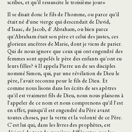
scribes, et qu'il ressuscite le troisième jour»
2.
3.
Il se disait donc le fils de l'homme, ou parce qu'il
4.
était né d'une vierge qui descendait de David,
5.
6.
d'Isaac, de Jacob, d' Abraham, ou bien parce
7.
qu'Abraham était son père et celui des justes, ces
8.
glorieux ancêtres de Marie, dont je viens de parier.
9.
Qui de nous ignore que ceux qui ont engendré des
10.
11.
femmes sont appelés le père des enfants qu'ont eu
12.
leurs filles? 4 Il appela Pierre un de ses disciples
13.
nommé Simon, qui, par une révélation de Dieu le
14.
père, l'avait reconnu pour le fils de Dieu. Et
15.
16.
comme nous lisons dans les écrits de ses apôtres
17.
qu'il est vraiment fils de Dieu, nous nous plaisons à
18.
l'appeler de ce nom et nous comprenons qu'il l'est
19.
en effet, puisqu'il est engendré du Père avant
20.
21.
toutes choses, par la vertu et la volonté de ce Père.
22.
C'est lui qui, dans les livres des prophètes, est
23.