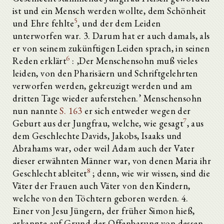
ist und ein Mensch werden wollte, dem Schönheit
5
und Ehre fehlte
, und der dem Leiden
unterworfen war. 3. Darum hat er auch damals, als
er von seinem zukünftigen Leiden sprach, in seinen
6
Reden erklärt
: ‚Der Menschensohn muß vieles
leiden, von den Pharisäern und Schriftgelehrten
verworfen werden, gekreuzigt werden und am
dritten Tage wieder auferstehen.’ Menschensohn
nun nannte
S. 163
er sich entweder wegen der
7
Geburt aus der Jungfrau, welche, wie gesagt
, aus
dem Geschlechte Davids, Jakobs, Isaaks und
Abrahams war, oder weil Adam auch der Vater
dieser erwähnten Männer war, von denen Maria ihr
8
Geschlecht ableitet
; denn, wie wir wissen, sind die
Väter der Frauen auch Väter von den Kindern,
welche von den Töchtern geboren werden. 4.
Einer von Jesu Jüngern, der früher Simon hieß,
erkannte auf Grund der Offenbarung von dessen