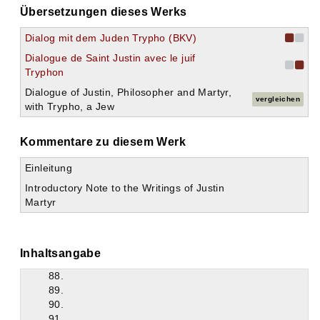
69.
Übersetzungen dieses Werks
70.
71.
Dialog mit dem Juden Trypho (BKV)
72.
Dialogue de Saint Justin avec le juif
73.
Tryphon
74.
75.
Dialogue of Justin, Philosopher and Martyr,
vergleichen
76.
with Trypho, a Jew
77.
78.
Kommentare zu diesem Werk
79.
80.
Einleitung
81.
Introductory Note to the Writings of Justin
82.
Martyr
83.
84.
85.
86.
Inhaltsangabe
87.
88.
89.
90.
91.