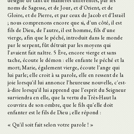
désigné de tant de manières différentes, par les
24.
noms de Sagesse, et de Jour, et d'Orient, et de
25.
26.
Gloire, et de Pierre, et par ceux de Jacob et d'Israël
27.
; nous comprenons encore que si, d'un côté, il est
28.
fils de Dieu, de l'autre, il est homme, fils d'une
29.
vierge, afin que le péché, introduit dans le monde
30.
31.
par le serpent, fût détruit par les moyens qui
32.
l'avaient fait naître. 5 Ève, encore vierge et sans
33.
tache, écoute le démon : elle enfante le péché et la
34.
mort; Marie, également vierge, écoute l'ange qui
35
36.
lui parle; elle croit à sa parole, elle en ressent de la
37.
joie lorsqu'il lui annonce l'heureuse nouvelle, c'est-
38.
à-dire lorsqu'il lui apprend que l'esprit du Seigneur
39.
surviendra en elle, que la vertu du Très-Haut la
40.
41.
couvrira de son ombre, que le fils qu'elle doit
42.
enfanter est le fils de Dieu ; elle répond :
43.
44.
« Qu'il soit fait selon votre parole ! »
45.
46.