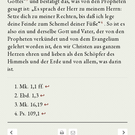
Gottes“
und bestätigt das, was von den Propheten
gesagt ist: „Es sprach der Herr zu meinem Herrn:
Setze dich zu meiner Rechten, bis daß ich lege
4
deine Feinde zum Schemel deiner Füße“
. So ist es
also ein und derselbe Gott und Vater, der von den
Propheten verkündet und von dem Evangelium
gelehrt worden ist, den wir Christen aus ganzem
Herzen ehren und lieben als den Schöpfer des
Himmels und der Erde und von allem, was darin
ist.
Mk. 1,1 ff.
↩
Ebd. 1,3
↩
Mk. 16,19
↩
Ps. 109,1
↩