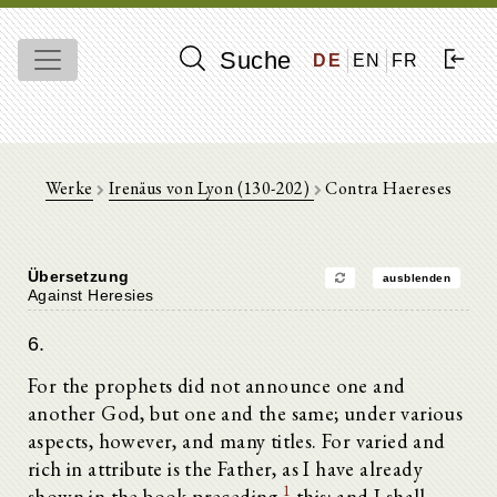
Suche
DE
EN
FR
Werke
Irenäus von Lyon (130-202)
Contra Haereses
Übersetzung
ausblenden
Against Heresies
6.
For the prophets did not announce one and
another God, but one and the same; under various
aspects, however, and many titles. For varied and
rich in attribute is the Father, as I have already
1
shown in the book preceding
this; and I shall