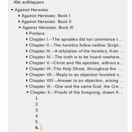
Alle aufklappen
Against Heresies
Against Heresies: Book I
Against Heresies: Book II
Against Heresies: Book III
Preface.
Chapter I.--The apostles did not commence to preach the Gospel, or to place anything on record until they were endowed with the gifts and power of the Holy Spirit. They preached one God alone, Maker of heaven and earth.
Chapter II.--The heretics follow neither Scripture nor tradition.
Chapter III.--A refutation of the heretics, from the fact that, in the various Churches, a perpetual succession of bishops was kept up.
Chapter IV.--The truth is to be found nowhere else but in the Catholic Church, the sole depository of apostolical doctrine. Heresies are of recent formation, and cannot trace their origin up to the apostles.
Chapter V.--Christ and His apostles, without any fraud, deception, or hypocrisy, preached that one God, the Father, was the founder of all things. They did not accommodate their doctrine to the prepossessions of their hearers.
Chapter VI--The Holy Ghost, throughout the Old Testament Scriptures, made mention of no other God or Lord, save him who is the true God.
Chapter VII.--Reply to an objection founded on the words of St. Paul (2 Cor. iv. 4). St. Paul occasionally uses words not in their grammatical sequence.
Chapter VIII.--Answer to an objection, arising from the words of Christ (Matt. vi. 24). God alone is to be really called God and Lord, for He is without beginning and end.
Chapter IX.--One and the same God, the Creator of heaven and earth, is He whom the prophets foretold, and who was declared by the Gospel. Proof of this, at the outset, from St. Matthew's Gospel.
Chapter X.--Proofs of the foregoing, drawn from the Gospels of Mark and Luke.
1.
2.
3.
4.
5.
6.