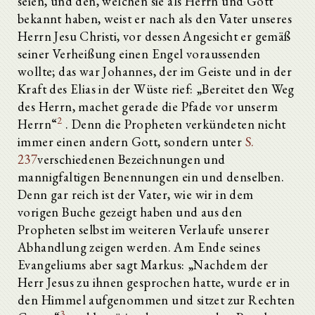
seien, und den, welchen sie als Herrn und Gott
bekannt haben, weist er nach als den Vater unseres
Herrn Jesu Christi, vor dessen Angesicht er gemäß
seiner Verheißung einen Engel voraussenden
wollte; das war Johannes, der im Geiste und in der
Kraft des Elias in der Wüste rief: „Bereitet den Weg
des Herrn, machet gerade die Pfade vor unserm
2
Herrn“
. Denn die Propheten verkündeten nicht
immer einen andern Gott, sondern unter
S.
237
verschiedenen Bezeichnungen und
mannigfaltigen Benennungen ein und denselben.
Denn gar reich ist der Vater, wie wir in dem
vorigen Buche gezeigt haben und aus den
Propheten selbst im weiteren Verlaufe unserer
Abhandlung zeigen werden. Am Ende seines
Evangeliums aber sagt Markus: „Nachdem der
Herr Jesus zu ihnen gesprochen hatte, wurde er in
den Himmel aufgenommen und sitzet zur Rechten
3