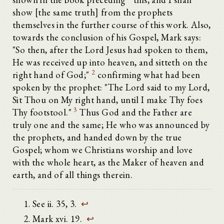
show [the same truth] from the prophets
themselves in the further course of this work. Also,
towards the conclusion of his Gospel, Mark says:
"So then, after the Lord Jesus had spoken to them,
He was received up into heaven, and sitteth on the
2
right hand of God;"
confirming what had been
spoken by the prophet: "The Lord said to my Lord,
Sit Thou on My right hand, until I make Thy foes
3
Thy footstool."
Thus God and the Father are
truly one and the same; He who was announced by
the prophets, and handed down by the true
Gospel; whom we Christians worship and love
with the whole heart, as the Maker of heaven and
earth, and of all things therein.
See ii. 35, 3.
↩
Mark xvi. 19.
↩