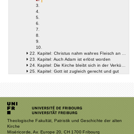
3.
4.
5.
6.
7.
8.
9.
10.
22. Kapitel: Christus nahm wahres Fleisch an aus Maria
23. Kapitel: Auch Adam ist erlöst worden
24. Kapitel: Die Kirche bleibt sich in der Verkündigung der Wahrheit immer gleich; die Häretiker suchen immer Neues
25. Kapitel: Gott ist zugleich gerecht und gut
Viertes Buch
Fünftes Buch
Theologische Fakultät, Patristik und Geschichte der alten
Kirche
Miséricorde, Av. Europe 20, CH 1700 Fribourg