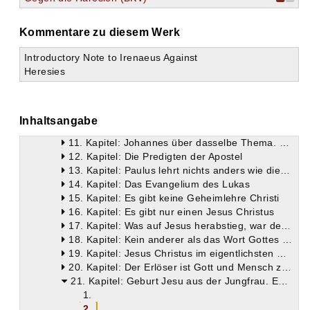
1. Kapitel: Die Apostel im Vollbesitz der Wahrheit
2. Kapitel: Schrift oder Tradition werden nach Belieben verworfen
Kommentare zu diesem Werk
3. Kapitel: Was wahre Tradition ist
4. Kapitel: Allein in der Kirche ist die wahre Tradition
Introductory Note to Irenaeus Against
5. Kapitel: Christus, die vollkommene Wahrheit
Heresies
6. Kapitel: Der Vater und der Sohn sind wahrer Gott
7. Kapitel: Exegese über 2 Kor. 4,4
8. Kapitel: Exegese über Mt. 6,24
9. Kapitel: Matthäus und der Gott des Alten Testamentes
Inhaltsangabe
10. Kapitel: Lukas und Markus über den Gott des Alten Testamentes
11. Kapitel: Johannes über dasselbe Thema. — Die vier Evangelien als Ganzes
12. Kapitel: Die Predigten der Apostel
13. Kapitel: Paulus lehrt nichts anders wie die übrigen Apostel
14. Kapitel: Das Evangelium des Lukas
15. Kapitel: Es gibt keine Geheimlehre Christi
16. Kapitel: Es gibt nur einen Jesus Christus
17. Kapitel: Was auf Jesus herabstieg, war der Hl. Geist
18. Kapitel: Kein anderer als das Wort Gottes starb am Kreuze
19. Kapitel: Jesus Christus im eigentlichsten Sinne Sohn Gottes
20. Kapitel: Der Erlöser ist Gott und Mensch zugleich
21. Kapitel: Geburt Jesu aus der Jungfrau. Entstehung der LXX
1.
2.