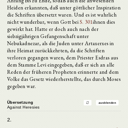
Anfang bis zu Ende, sodaß auch die anwesenden
Heiden erkannten, daß unter göttlicher Inspiration
die Schriften übersetzt waren. Und es ist wahrlich
nicht wunderbar, wenn Gott bei
S. 301
ihnen dies
gewirkt hat. Hatte er doch auch nach der
siebzigjährigen Gefangenschaft unter
Nebukadnezar, als die Juden unter Artaxerxes in
ihre Heimat zurückkehrten, da die Schriften
verloren gegangen waren, dem Priester Esdras aus
dem Stamme Levi eingegeben, daß er sich an alle
Reden der früheren Propheten erinnerte and dem
Volke das Gesetz wiederherstellte, das durch Moses
gegeben war.
Übersetzung
ausblenden
Against Heresies
2.