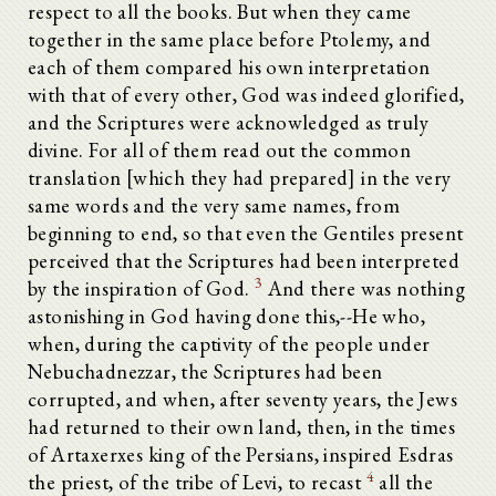
respect to all the books. But when they came
together in the same place before Ptolemy, and
each of them compared his own interpretation
with that of every other, God was indeed glorified,
and the Scriptures were acknowledged as truly
divine. For all of them read out the common
translation [which they had prepared] in the very
same words and the very same names, from
beginning to end, so that even the Gentiles present
perceived that the Scriptures had been interpreted
3
by the inspiration of God.
And there was nothing
astonishing in God having done this,--He who,
when, during the captivity of the people under
Nebuchadnezzar, the Scriptures had been
corrupted, and when, after seventy years, the Jews
had returned to their own land, then, in the times
of Artaxerxes king of the Persians, inspired Esdras
4
the priest, of the tribe of Levi, to recast
all the