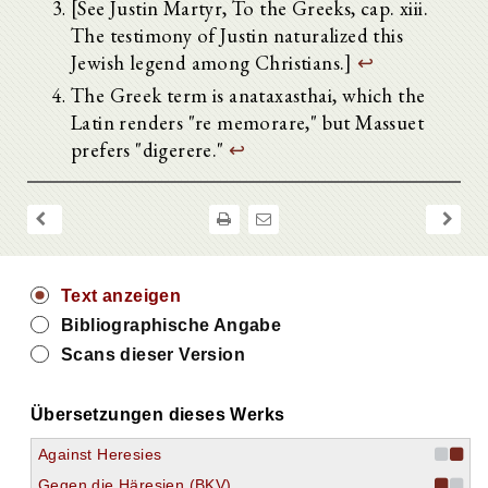
[See Justin Martyr, To the Greeks, cap. xiii.
The testimony of Justin naturalized this
Jewish legend among Christians.]
↩
The Greek term is anataxasthai, which the
Latin renders "re memorare," but Massuet
prefers "digerere."
↩
Text anzeigen
Bibliographische Angabe
Scans dieser Version
Alle aufklappen
Gegen die Häresien (Contra Haereses)
Erstes Buch
Übersetzungen dieses Werks
Zweites Buch
Drittes Buch
Against Heresies
Vorrede
Gegen die Häresien (BKV)