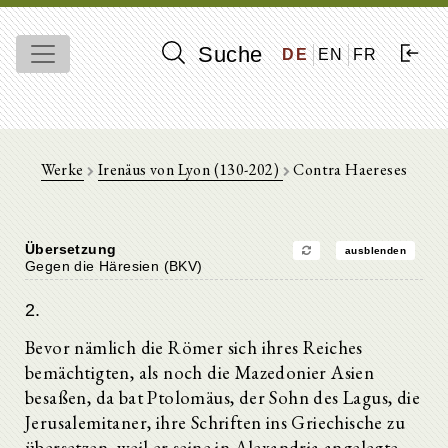
Suche
DE
EN
FR
Werke
Irenäus von Lyon (130-202)
Contra Haereses
Übersetzung
ausblenden
Gegen die Häresien (BKV)
2.
Bevor nämlich die Römer sich ihres Reiches
bemächtigten, als noch die Mazedonier Asien
besaßen, da bat Ptolomäus, der Sohn des Lagus, die
Jerusalemitaner, ihre Schriften ins Griechische zu
übersetzen, weil er seine in Alexandria angelegte