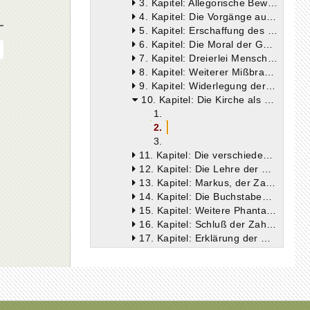
3. Kapitel: Allegorische Beweisführung der Valentinianer aus der Hl. Schrift
4. Kapitel: Die Vorgänge außerhalb des Pleroma.— Entstehung der Materie
5. Kapitel: Erschaffung des Demiurgen und des Menschen
6. Kapitel: Die Moral der Gnostiker
7. Kapitel: Dreierlei Menschen und ihr Los
8. Kapitel: Weiterer Mißbrauch der Hl. Schrift
9. Kapitel: Widerlegung der gnostischen Schrifterklärung
10. Kapitel: Die Kirche als Trägerin der Wahrheit
1.
2.
3.
11. Kapitel: Die verschiedenen Lehren des Valentinus, Secundus und anderer
12. Kapitel: Die Lehre der Ptolemäer und Colarbasäer
13. Kapitel: Markus, der Zauberer
14. Kapitel: Die Buchstaben- und Zahlenspielerei des Markus
15. Kapitel: Weitere Phantastereien des Markus
16. Kapitel: Schluß der Zahlenspielerei
17. Kapitel: Erklärung der Himmelserscheinungen
18. Kapitel: Die Schöpfungsgeschichte nach gnostischer Erklärung
19. Kapitel: Der unsichtbare Vorvater
20. Kapitel: Der Vorvater in den Apokryphen und im Neuen Testament
21. Kapitel: Die Erlösung bei den Irrlehrern
22. Kapitel: Der alte Glaube und die Häretiker