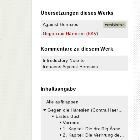
Übersetzungen dieses Werks
Against Heresies
vergleichen
Gegen die Häresien (BKV)
n
Kommentare zu diesem Werk
t
Introductory Note to
Irenaeus Against Heresies
Inhaltsangabe
Alle aufklappen
Gegen die Häresien (Contra Haereses)
Erstes Buch
Vorrede
1. Kapitel: Die dreißig Äonen der Valentinianer
2. Kapitel: Die Verirrung der Sophia. — Christus und der Hl. Geist