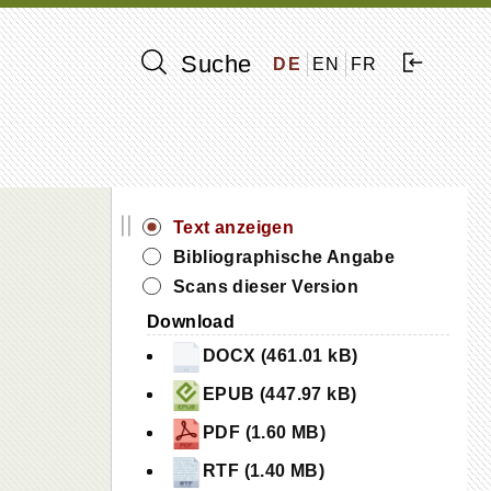
Suche
DE
EN
FR
||
Text anzeigen
Bibliographische Angabe
Scans dieser Version
Download
DOCX (461.01 kB)
EPUB (447.97 kB)
PDF (1.60 MB)
,
RTF (1.40 MB)