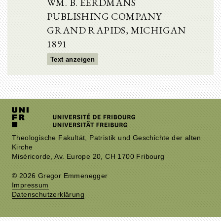
WM. B. EERDMANS
PUBLISHING COMPANY
GRAND RAPIDS, MICHIGAN
1891
Text anzeigen
Theologische Fakultät, Patristik und Geschichte der alten
Kirche
Miséricorde, Av. Europe 20, CH 1700 Fribourg
© 2026 Gregor Emmenegger
Impressum
Datenschutzerklärung