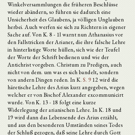
Winkelversammlungen die früheren Beschlüsse
wieder abändern, so führen sie dadurch eine
Unsicherheit des Glaubens, ja völligen Unglauben
herbei. Auch werfen sie sich zu Richtern in eigener
Sache auf. Von K. 8 - 1l warnt nun Athanasius vor
den Fallstricken der Arianer, die ihre falsche Lehre
in hinterlistige Worte hüllen, sich wie der Teufel
der Worte der Schrift bedienen und wie der
Antichrist vorgeben. Christum zu Predigen, auch
nicht von dem. um was es sich bandelt, sondern
von andern Dingen reden. In K.
S. 9
12 wird die
häretische Lehre des Arius kurz angegeben, wegen
welcher er von Bischof Alexander excommunicirt
wurde. Von K. 13 - 18 folgt eine kurze
Widerlegung der arianischen Lehre. In K. 18 und
19 wird dann das Lebensende des Arius erzählt,
und aus den besonderen Umständen seines Todes
der Schluß gezogen, daß seine Lehre durch Gott