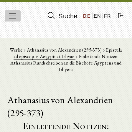
Suche
DE
EN
FR
Werke
Athanasius von Alexandrien (295-373)
Epistula
ad episcopos Aegypti et Libyae
Einleitende Notizen:
Athanasius Rundschreiben an die Bischöfe Ägyptens und
Libyens
Athanasius von Alexandrien
(295-373)
Einleitende Notizen: