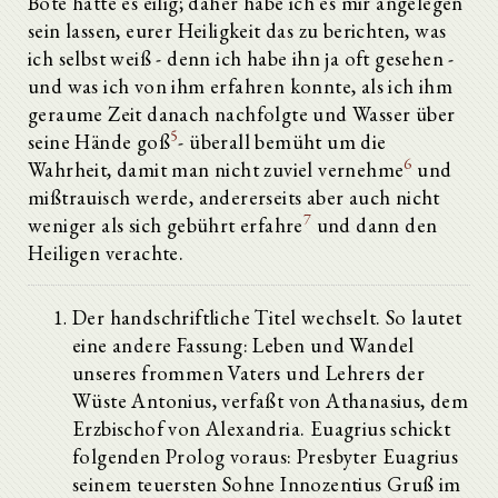
Bote hatte es eilig; daher habe ich es mir angelegen
sein lassen, eurer Heiligkeit das zu berichten, was
ich selbst weiß - denn ich habe ihn ja oft gesehen -
und was ich von ihm erfahren konnte, als ich ihm
geraume Zeit danach nachfolgte und Wasser über
5
seine Hände goß
- überall bemüht um die
6
Wahrheit, damit man nicht zuviel vernehme
und
mißtrauisch werde, andererseits aber auch nicht
7
weniger als sich gebührt erfahre
und dann den
Heiligen verachte.
Der handschriftliche Titel wechselt. So lautet
eine andere Fassung: Leben und Wandel
unseres frommen Vaters und Lehrers der
Wüste Antonius, verfaßt von Athanasius, dem
Erzbischof von Alexandria. Euagrius schickt
folgenden Prolog voraus: Presbyter Euagrius
seinem teuersten Sohne Innozentius Gruß im