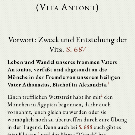
(Vita Antonii)
Vorwort: Zweck und Entstehung der
Vita.
S. 687
Leben und Wandel unseres frommen Vaters
Antonius, verfaßt und abgesandt an die
Mönche in der Fremde von unserem heiligen
1
Vater Athanasius, Bischof in Alexandria.
2
Einen trefflichen Wettstreit habt ihr mit
den
Mönchen in Ägypten begonnen, da ihr euch
vornahmt, jenen gleich zu werden oder sie
womöglich noch zu übertreffen durch eure Übung
in der Tugend. Denn auch bei
S. 688
euch gibt es
3
jetzt Klöster,
und der Name "Mönch" hat