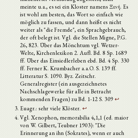
meinte u.a., es sei ein Kloster namens Ξενή. Es
ist wohl am besten, das Wort so einfach wie
möglich zu fassen, und dann heißt es nicht
weiter als "die Fremde", ein Sprachgebrauch,
der oft belegt ist. Vgl. die Stellen Migne, P.G.
26, 823. Über das Mönchtum vgl. Wetzer-
Welte, Kirchenlexikon 2. Aufl. Bd. 8 Sp. 1689
ff. Über das Einsiedlerleben ebd. Bd. 4 Sp. 330
ff. Ferner K. Krumbacher a.a.O. S. 139 ff.
Litteratur S. 1090. Byz. Zeitschr.
Generalregister (ein ausgezeichnetes
Nachschlagewerke für alle in Betracht
kommenden Fragen) zu Bd. 1-12 S. 309
↩
Euagr.: sehr viele Klöster.
↩
Vgl. Xenophon, memorabilia 4,1,1 (ed. maior
von W. Gilbert, Teubner 1903): "Die
Erinnerung an ihn (Sokrates), wenn er auch