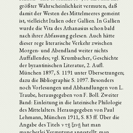
größter Wahrscheinlichkeit vermuten, daß
damit der Westen des Mittelmeeres gemeint
ist, vielleicht Italien oder Gallien. In Gallien
wurde die Vita des Athanasius schon bald
nach ihrer Abfassung gelesen. Auch hätte
dieser rege literarische Verkehr zwischen
Morgen- und Abendland weiter nichts
Auffallendes; vgl. Krumbacher, Geschichte
der byzantinischen Literatur, 2. Aufl.
München 1897, S. 1191 unter Übersetzungen;
dazu die Bibliographie S. 1097. Besonders
noch Vorlesungen und Abhandlungen von L.
Traube, herausgegeben von F. Boll. Zweiter
Band: Einleitung in die lateinische Philologie
des Mittelalters. Herausgegeben von Paul
Lehmann, München 1911, S. 83 ff. Über die
Angabe des Titels ἐν τῇ ξενῇ hat man
mancherlei Vermutung angestellt; man