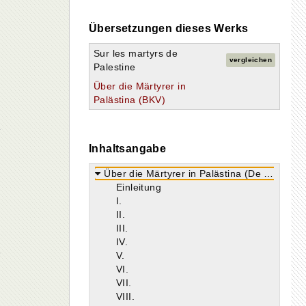
Übersetzungen dieses Werks
Sur les martyrs de
vergleichen
Palestine
Über die Märtyrer in
Palästina (BKV)
Inhaltsangabe
Über die Märtyrer in Palästina (De martyribus palaestinae).
Einleitung
I.
II.
III.
IV.
V.
VI.
VII.
VIII.