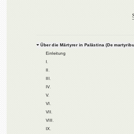
Über die Märtyrer in Palästina (De martyrib
Einleitung
I.
II.
III.
IV.
V.
VI.
VII.
VIII.
IX.