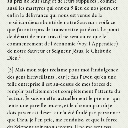
au prix de leur sang et de leurs supplices ; comme
aussi les martyres qui ont eu 9 lieu de nos jours, et
enfin la délivrance qui nous est venue de la
miséricordieuse bonté de notre Sauveur : voilà ce
que j'ai entrepris de transmettre par écrit. Le point
de départ de mon travail ne sera autre que le
commencement de l'économie {voy. l'Appendice)
de notre Sauveur et Seigneur Jésus, le Christ de
1
Dieu.
[3] Mais mon sujet réclame pour moi l'indulgence
des gens bienveillants ; car je fais l'aveu qu'en une
telle entreprise il est au-dessus de mes forces de
remplir parfaitement et complètement l'attente du
lecteur. Je suis en effet actuellement le premier qui
tente une pareille œuvre, et le chemin par où je
dois passer est désert et n'a été foulé par personne :
que Dieu, je l'en prie, me conduise, et que la force
du Seigneur soit mon secours. Il ne me sera pas