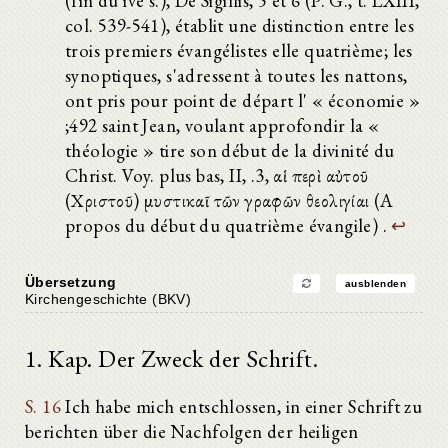
(fin du ive s.), De Sigillis, 5 et 6 (P. G., t. LXIII,
col. 539-541), établit une distinction entre les
trois premiers évangélistes elle quatrième; les
synoptiques, s'adressent à toutes les nattons,
ont pris pour point de départ l' « économie »
;492 saint Jean, voulant approfondir la «
théologie » tire son début de la divinité du
Christ. Voy. plus bas, II, .3, αἱ περὶ αὐτοῦ
(Χριστοῦ) μυστικαῖ τῶν γραφῶν θεολιγίαι (A
propos du début du quatrième évangile) .
↩
Übersetzung
ausblenden
Kirchengeschichte (BKV)
1. Kap. Der Zweck der Schrift.
S. 16
Ich habe mich entschlossen, in einer Schrift zu
berichten über die Nachfolgen der heiligen