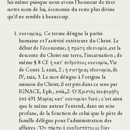
lui-même puisque nous avons l'honneur de tirer
notre nom de lui, économie du reste plus divine
qu'il ne semble à beaucoup.
οἰκονομίας;. Ce terme désigne la partie
humaine et l'activité extérieure du Christ. Le
début de l'économie, ἡ πρώτη οἴκονομία ,est la
descente du Christ sur terre, l'incarnation ; de
même § 8 Cf. ἡ κατ' ἀνθρύπους οἰκονομία, Vie
de Const. I, xxxii, 2 ; ἡ σωτήριας οἴκονομία, ib.
IV, xxix, 3. Le mot désigne à l'origine la
mission du Christ; il est pris dans ce sens par
IGNACE, Eph., xviii,,2: Ὁ Χριστὸς ἐκυφορήθη
ὑπὸ 491 Μαρίας κατ' οἰκονομίαν θεοῦ ; c'est ainsi
que le même auteur l'entend, dans un sens
profane, de la fonction de celui que le père de
famille délègue pour l'administration des
affaires : Ὃν πέμπει ὁ οἰκοδεσπότης εἰς ἰδίαν