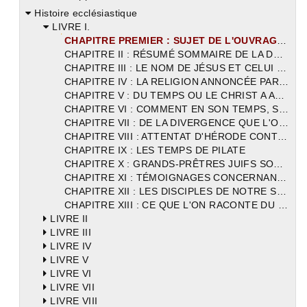
Histoire ecclésiastique
LIVRE I.
CHAPITRE PREMIER : SUJET DE L'OUVRAGE PROJETE
CHAPITRE II : RÉSUMÉ SOMMAIRE DE LA DOCTRINE SUR LA PRÉEXISTENCE ET LA DIVINITÉ DE NOTRE SAUVEUR ET SEIGNEUR LE CHRIST DE DIEU
CHAPITRE III : LE NOM DE JÉSUS ET CELUI DE CHRIST ONT ÉTÉ. AUTREFOIS CONNUS ET HONORÉS PAR LES DIVINS PROPHÈTES.
CHAPITRE IV : LA RELIGION ANNONCÉE PAR LUI A TOUTES LES NATIONS N'EST NI NOUVELLE NI ÉTRANGÈRE
CHAPITRE V : DU TEMPS OU LE CHRIST A APPARU PARMI LES HOMMES
CHAPITRE VI : COMMENT EN SON TEMPS, SELON LES PROPHÉTIES, LES CHEFS DE LA NATION JUIVE, PRIS JUSQUE LA DANS SUCCESSION DE LEUR RACE, CESSERENT DE COMMANDER, ET COMMENT HÉRODE FUT LE PREMIER QUI REGNA SUR EUX
CHAPITRE VII : DE LA DIVERGENCE QUE L'ON CROIT TROUVER DANS LES ÉVANGILES EN CE QUI CONCERNE LA GÉNÉALOGIE DU CHRIST
CHAPITRE VIII : ATTENTAT D'HÉRODE CONTRE LES ENFANTS ET QUELLE FUT LA TRISTE FIN DE SA VIE
CHAPITRE IX : LES TEMPS DE PILATE
CHAPITRE X : GRANDS-PRÊTRES JUIFS SOUS LESQUELS LE CHRIST PRÊCHA SA DOCTRINE.
CHAPITRE XI : TÉMOIGNAGES CONCERNANT JEAN-BAPTISTE ET LE CHRIST
CHAPITRE XII : LES DISCIPLES DE NOTRE SAUVEUR
CHAPITRE XIII : CE QUE L'ON RACONTE DU ROI D'ÉDESSE
LIVRE II
LIVRE III
LIVRE IV
LIVRE V
LIVRE VI
LIVRE VII
LIVRE VIII