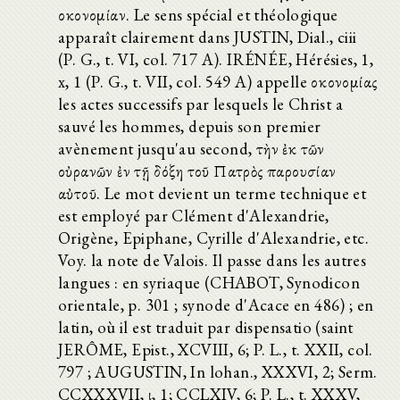
οἰκονομίαν. Le sens spécial et théologique
apparaît clairement dans JUSTIN, Dial., ciii
(P. G., t. VI, col. 717 A). IRÉNÉE, Hérésies, 1,
x, 1 (P. G., t. VII, col. 549 A) appelle οἰκονομίας
les actes successifs par lesquels le Christ a
sauvé les hommes, depuis son premier
avènement jusqu'au second, τὴν ἐκ τῶν
οὐρανῶν ἐν τῇ δόξη τοῦ Πατρὸς παρουσίαν
αὐτοῦ. Le mot devient un terme technique et
est employé par Clément d'Alexandrie,
Origène, Epiphane, Cyrille d'Alexandrie, etc.
Voy. la note de Valois. Il passe dans les autres
langues : en syriaque (CHABOT, Synodicon
orientale, p. 301 ; synode d'Acace en 486) ; en
latin, où il est traduit par dispensatio (saint
JERÔME, Epist., XCVIII, 6; P. L., t. XXII, col.
797 ; AUGUSTIN, In lohan., XXXVI, 2; Serm.
CCXXXVII, ι, 1; CCLXIV, 6; P. L., t. XXXV,