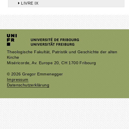
LIVRE IX
LIVRE Χ
Theologische Fakultät, Patristik und Geschichte der alten
Kirche
Miséricorde, Av. Europe 20, CH 1700 Fribourg
© 2026 Gregor Emmenegger
Impressum
Datenschutzerklärung