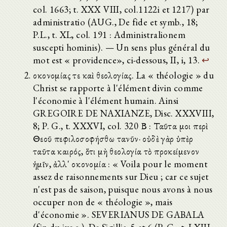
col. 1663; t. XXX VIII, col.1122i et 1217) par
administratio (AUG., De fide et symb., 18;
P.L., t. XL, col. 191 : Administralionem
suscepti hominis). — Un sens plus général du
mot est « providence», ci-dessous, II, i, 13.
↩
οἰκονομίας τε καὶ θεολογίας. La « théologie » du
Christ se rapporte à l'élément divin comme
l'économie à l'élément humain. Ainsi
GREGOIRE DE NAXIANZE, Disc. XXXVIII,
8; P. G., t. XXXVI, col. 320 Β : Ταῦτα μοι περὶ
Θεοῦ πεφιλοσοφήσθω τανῦν· οὐδὲ γὰρ ὑπὲρ
ταῦτα καιρός, ὅτι μὴ θεολογία τὸ προκείμενον
ἡμῖν, ἀλλ' οἰκονομία : « Voila pour le moment
assez de raisonnements sur Dieu ; car ce sujet
n'est pas de saison, puisque nous avons à nous
occuper non de « théologie », mais
d'économie ». SEVERIANUS DE GABALA