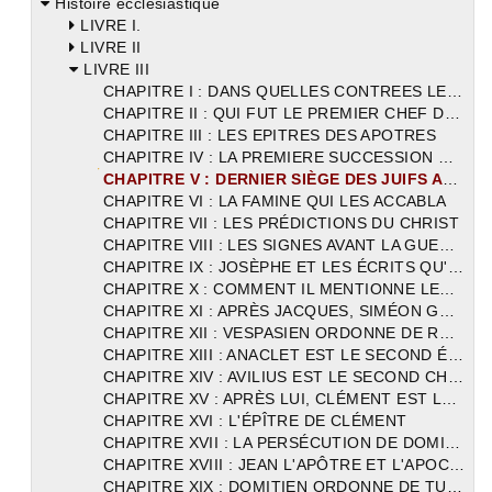
Histoire ecclésiastique
LIVRE I.
LIVRE II
LIVRE III
CHAPITRE I : DANS QUELLES CONTREES LES APOTRES ONT PRÊCHE LE CHRIST
CHAPITRE II : QUI FUT LE PREMIER CHEF DE L'EGLISE DES ROMAINS
CHAPITRE III : LES EPITRES DES APOTRES
CHAPITRE IV : LA PREMIERE SUCCESSION DES APÔTRES
CHAPITRE V : DERNIER SIÈGE DES JUIFS APRÈS LE CHRIST
CHAPITRE VI : LA FAMINE QUI LES ACCABLA
CHAPITRE VII : LES PRÉDICTIONS DU CHRIST
CHAPITRE VIII : LES SIGNES AVANT LA GUERRE
CHAPITRE IX : JOSÈPHE ET LES ÉCRITS QU'lL A LAISSÉS
CHAPITRE X : COMMENT IL MENTIONNE LES LIVRES SAINTS
CHAPITRE XI : APRÈS JACQUES, SIMÉON GOUVERNE L'ÉGLISE DE JÉRUSALEM
CHAPITRE XII : VESPASIEN ORDONNE DE RECHERCHER LES DESCENDANTS DE DAVID
CHAPITRE XIII : ANACLET EST LE SECOND ÉVÊQUE DES ROMAINS
CHAPITRE XIV : AVILIUS EST LE SECOND CHEF DE L'ÉGLISE D'ALEXANDRIE
CHAPITRE XV : APRÈS LUI, CLÉMENT EST LE TROISIÈME
CHAPITRE XVI : L'ÉPÎTRE DE CLÉMENT
CHAPITRE XVII : LA PERSÉCUTION DE DOMITIEN
CHAPITRE XVIII : JEAN L'APÔTRE ET L'APOCALYPSE
CHAPITRE XIX : DOMITIEN ORDONNE DE TUER LES DESCENDANTS DE DAVID