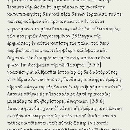
Ἱερουσαλὴμ ὡς ἂν ἐπὶ μητρόπολιν ὀχυρωτάτην
καταπεφευγότες δεινὰ καὶ πέρα δεινῶν ἑοράκασι, τοῦ τε
παντὸς πολέμου τὸν τρόπον καὶ τῶν ἐν τούτωι
γεγενημένων ἐν μέρει ἕκαστα, καὶ ὡς ἐπὶ τέλει τὸ πρὸς
τῶν προφητῶν ἀνηγορευμένον βδέλυγμα τῆς
ἐρημώσεως ἐν αὐτῶι κατέστη τῶι πάλαι τοῦ θεοῦ
περιβοήτωι νεῶι, παντελῆ φθορὰν καὶ ἀφανισμὸν
ἔσχατον τὸν διὰ πυρὸς ὑπομείναντι, πάρεστιν ὅτωι
φίλον ἐπ' ἀκριβὲς ἐκ τῆς τῶι Ἰωσήπωι [3.5.5]
γραφείσης ἀναλέξασθαι ἱστορίας· ὡς δὲ ὁ αὐτὸς οὗτος
τῶν ἀθροισθέντων ἀπὸ τῆς Ἰουδαίας ἁπάσης ἐν ἡμέραις
τῆς τοῦ πάσχα ἑορτῆς ὥσπερ ἐν εἱρκτῆι ῥήμασιν αὐτοῖς
ἀποκλεισθῆναι εἰς τὰ Ἱεροσόλυμα ἀμφὶ τριακοσίας
μυριάδας τὸ πλῆθος ἱστορεῖ, ἀναγκαῖον [3.5.6]
ὑποσημήνασθαι. χρῆν δ' οὖν ἐν αἷς ἡμέραις τὸν πάντων
σωτῆρα καὶ εὐεργέτην Χριστόν τε τοῦ θεοῦ τὰ κατὰ τὸ
πάθος διατέθεινται, ταῖς αὐταῖς ὥσπερ ἐν εἱρκτῆι
κατακλεισθέντας τὸν μετελθόντα αὐτοὺς ὄλεθρον πρὸς