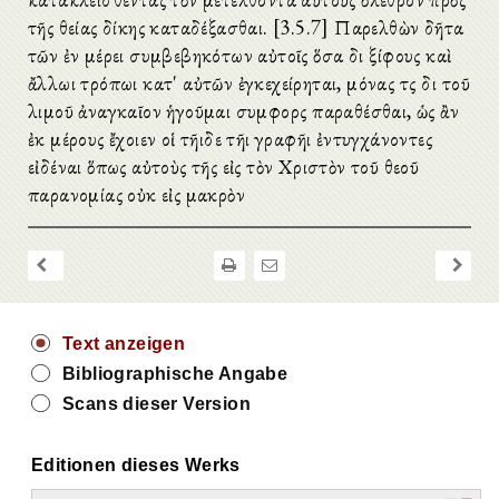
τῆς θείας δίκης καταδέξασθαι. [3.5.7] Παρελθὼν δῆτα
τῶν ἐν μέρει συμβεβηκότων αὐτοῖς ὅσα διὰ ξίφους καὶ
ἄλλωι τρόπωι κατ' αὐτῶν ἐγκεχείρηται, μόνας τὰς διὰ τοῦ
λιμοῦ ἀναγκαῖον ἡγοῦμαι συμφορὰς παραθέσθαι, ὡς ἂν
ἐκ μέρους ἔχοιεν οἱ τῆιδε τῆι γραφῆι ἐντυγχάνοντες
εἰδέναι ὅπως αὐτοὺς τῆς εἰς τὸν Χριστὸν τοῦ θεοῦ
παρανομίας οὐκ εἰς μακρὸν
Text anzeigen
Bibliographische Angabe
Scans dieser Version
Editionen dieses Werks