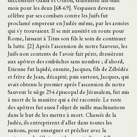
successeurs Galba et Othon, seulement dix-huit
mois pour les deux [68-69]. Vespasien devenu
célèbre par ses combats contre les Juifs fut
proclamé empereur en Judée même, par les armées
qui s'y trouvaient. Il se mit aussitôt en route pour
Rome, laissant à Titus son fils le soin de continuer
la lutte. [2] Après l'ascension de notre Sauveur, les
Juifs non contents de l'avoir fait périr, dressèrent
aux apôtres des embûches sans nombre ; d'abord,
Etienne fut lapidé; ensuite, Jacques, fils de Zébédée
et frère de Jean, décapité; puis surtout, Jacques, qui
avait obtenu le premier après l'ascension de notre
Sauveur le siège 254 épiscopal de Jérusalem, fut mis
à mort de la manière qui a été racontée. Le reste
des apôtres fut aussi l'objet de mille machinations
dans le but de les mettre à mort. Chassés de la
Judée, ils entreprirent d'aller dans toutes les
nations, pour enseigner et prêcher avec la