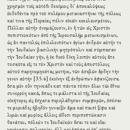
χρησμὸν τοῖς αὐτόθι δοκίμοις δι' ἀποκαλύψεως
ἐκδοθέντα πρὸ τοῦ πολέμου μεταναστῆναι τῆς πόλεως
καί τινα τῆς Περαίας πόλιν οἰκεῖν κεκελευσμένου,
Πέλλαν αὐτὴν ὀνομάζουσιν, ἐν ἧ τῶν εἰς Χριστὸν
πεπιστευκότων ἀπὸ τῆς Ἱερουσαλὴμ μετωικισμένων,
ὡς ἂν παντελῶς ἐπιλελοιπότων ἁγίων ἀνδρῶν αὐτήν τε
τὴν Ἰουδαίων βασιλικὴν μητρόπολιν καὶ σύμπασαν
τὴν Ἰουδαίαν γῆν, ἡ ἐκ θεοῦ δίκη λοιπὸν αὐτοὺς ἅτε
τοσαῦτα εἴς τε τὸν Χριστὸν καὶ τοὺς ἀποστόλους
αὐτοῦ παρηνομηκότας μετήιει, τῶν ἀσεβῶν ἄρδην τὴν
γενεὰν αὐτὴν [3.5.4] ἐκείνην ἐξ ἀνθρώπων ἀφανίζουσα.
ὅσα μὲν οὖν τηνικάδε κατὰ πάντα τόπον ὅλωι τῶι ἔθνει
συνερρύη κακά, ὅπως τε μάλιστα οἱ τῆς Ἰουδαίας
οἰκήτορες εἰς ἔσχατα περιηλάθησαν συμφορῶν, ὁπόσαι
τε μυριάδες ἡβηδὸν γυναιξὶν ἅμα καὶ παισὶ ξίφει καὶ
λιμῶι καὶ μυρίοις ἄλλοις εἴδεσι περιπεπτώκασιν
θανάτου, πόλεών τε Ἰουδαϊκῶν ὅσαι τε καὶ οἷαι
γεγόνασιν πολιορκίαι, ἀλλὰ καὶ ὁπόσα οἱ ἐπ' αὐτὴν