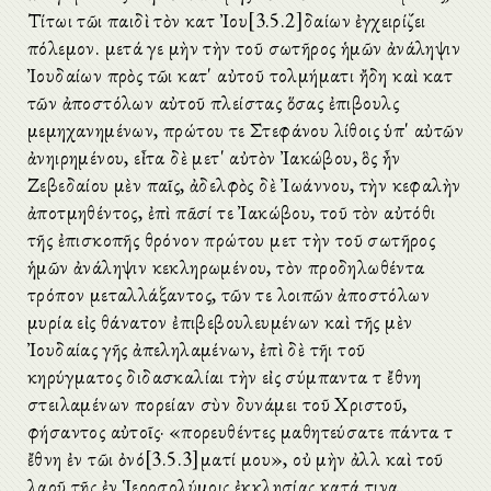
Τίτωι τῶι παιδὶ τὸν κατὰ Ἰου[3.5.2]δαίων ἐγχειρίζει
πόλεμον. μετά γε μὴν τὴν τοῦ σωτῆρος ἡμῶν ἀνάληψιν
Ἰουδαίων πρὸς τῶι κατ' αὐτοῦ τολμήματι ἤδη καὶ κατὰ
τῶν ἀποστόλων αὐτοῦ πλείστας ὅσας ἐπιβουλὰς
μεμηχανημένων, πρώτου τε Στεφάνου λίθοις ὑπ' αὐτῶν
ἀνηιρημένου, εἶτα δὲ μετ' αὐτὸν Ἰακώβου, ὃς ἦν
Ζεβεδαίου μὲν παῖς, ἀδελφὸς δὲ Ἰωάννου, τὴν κεφαλὴν
ἀποτμηθέντος, ἐπὶ πᾶσί τε Ἰακώβου, τοῦ τὸν αὐτόθι
τῆς ἐπισκοπῆς θρόνον πρώτου μετὰ τὴν τοῦ σωτῆρος
ἡμῶν ἀνάληψιν κεκληρωμένου, τὸν προδηλωθέντα
τρόπον μεταλλάξαντος, τῶν τε λοιπῶν ἀποστόλων
μυρία εἰς θάνατον ἐπιβεβουλευμένων καὶ τῆς μὲν
Ἰουδαίας γῆς ἀπεληλαμένων, ἐπὶ δὲ τῆι τοῦ
κηρύγματος διδασκαλίαι τὴν εἰς σύμπαντα τὰ ἔθνη
στειλαμένων πορείαν σὺν δυνάμει τοῦ Χριστοῦ,
φήσαντος αὐτοῖς· «πορευθέντες μαθητεύσατε πάντα τὰ
ἔθνη ἐν τῶι ὀνό[3.5.3]ματί μου», οὐ μὴν ἀλλὰ καὶ τοῦ
λαοῦ τῆς ἐν Ἱεροσολύμοις ἐκκλησίας κατά τινα