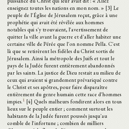
puissance du Christ qui leur avait dit : « Allez
enseignez toutes les nations en mon nom. » [3] Le
peuple de l'Église de Jérusalem reçut, grâce à une
prophétie qui avait été révélée aux hommes
notables qui s'y trouvaient, l'avertissement de
quitter la ville avant la guerre et d'aller habiter une
certaine ville de Pérée que l'on nomme Pella. C'est
là que se retirèrent les fidèles du Christ sortis de
Jérusalem. Ainsi la métropole des Juifs et tout le
pays de la Judée furent entièrement abandonnés
par les saints. La justice de Dieu restait au milieu de
ceux qui avaient si grandement prévariqué contre
le Christ et ses apôtres, pour faire disparaître
entièrement du genre humain cette race d'hommes
1
impies.
[4] Quels malheurs fondirent alors en tous
lieux sur le peuple entier ; comment surtout les
habitants de la Judée furent poussés jusqu'au
comble de l'infortune ; combien de milliers