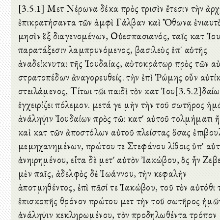
[3.5.1] Μετὰ Νέρωνα δέκα πρὸς τρισὶν ἔτεσιν τὴν ἀρ
ἐπικρατήσαντα τῶν ἀμφὶ Γάλβαν καὶ Ὄθωνα ἐνιαυτὸ
μησὶν ἓξ διαγενομένων, Οὐεσπασιανός, ταῖς κατὰ Ἰο
παρατάξεσιν λαμπρυνόμενος, βασιλεὺς ἐπ' αὐτῆς
ἀναδείκνυται τῆς Ἰουδαίας, αὐτοκράτωρ πρὸς τῶν αὐ
στρατοπέδων ἀναγορευθείς. τὴν ἐπὶ Ῥώμης οὖν αὐτί
στειλάμενος, Τίτωι τῶι παιδὶ τὸν κατὰ Ἰου[3.5.2]δαί
ἐγχειρίζει πόλεμον. μετά γε μὴν τὴν τοῦ σωτῆρος ἡμ
ἀνάληψιν Ἰουδαίων πρὸς τῶι κατ' αὐτοῦ τολμήματι 
καὶ κατὰ τῶν ἀποστόλων αὐτοῦ πλείστας ὅσας ἐπιβουλ
μεμηχανημένων, πρώτου τε Στεφάνου λίθοις ὑπ' αὐ
ἀνηιρημένου, εἶτα δὲ μετ' αὐτὸν Ἰακώβου, ὃς ἦν Ζεβ
μὲν παῖς, ἀδελφὸς δὲ Ἰωάννου, τὴν κεφαλὴν
ἀποτμηθέντος, ἐπὶ πᾶσί τε Ἰακώβου, τοῦ τὸν αὐτόθι 
ἐπισκοπῆς θρόνον πρώτου μετὰ τὴν τοῦ σωτῆρος ἡμῶ
ἀνάληψιν κεκληρωμένου, τὸν προδηλωθέντα τρόπον