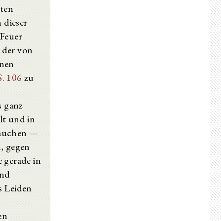
Βιβλίον Ζʹ Τάδε καὶ ἡ ἑβδόμη περιέχει βίβλος τῆς Ἐκκλησιαστικῆς ἱστορίας
mten
Ηʹ Τάδε καὶ ἡ ὀγδόη περιέχει βίβλος τῆς Ἐκκλησιαστικῆς ἱστορίας
 dieser
Βιβλίον Θʹ Τάδε καὶ ἡ ἐνάτη περιέχει βίβλος τῆς Ἐκκλησιαστικῆς ἱστορίας
Ιʹ Τάδε καὶ ἡ δεκάτη περιέχει βίβλος τῆς Ἐκκλησιαστικῆς ἱστορίας
 Feuer
n der von
lnen
S. 106
zu
s ganz
lt und in
rauchen —
n, gegen
e gerade in
und
s Leiden
en