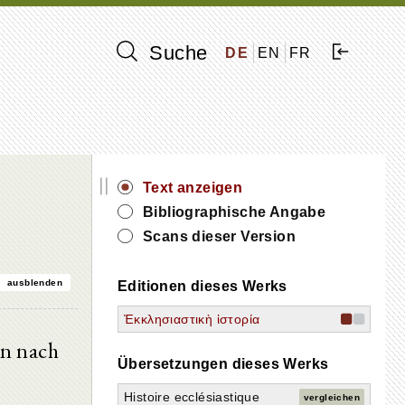
Suche
DE
EN
FR
||
Text anzeigen
Bibliographische Angabe
Scans dieser Version
ausblenden
Editionen dieses Werks
Ἐκκλησιαστικὴ ἱστορία
en nach
Übersetzungen dieses Werks
Histoire ecclésiastique
vergleichen