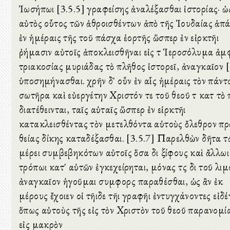
Ἰωσήπωι [3.5.5] γραφείσης ἀναλέξασθαι ἱστορίας· ὡς
αὐτὸς οὗτος τῶν ἀθροισθέντων ἀπὸ τῆς Ἰουδαίας ἁπ
ἐν ἡμέραις τῆς τοῦ πάσχα ἑορτῆς ὥσπερ ἐν εἱρκτῆι
ῥήμασιν αὐτοῖς ἀποκλεισθῆναι εἰς τὰ Ἱεροσόλυμα ἀμ
τριακοσίας μυριάδας τὸ πλῆθος ἱστορεῖ, ἀναγκαῖον [
ὑποσημήνασθαι. χρῆν δ' οὖν ἐν αἷς ἡμέραις τὸν πάντ
σωτῆρα καὶ εὐεργέτην Χριστόν τε τοῦ θεοῦ τὰ κατὰ τὸ
διατέθεινται, ταῖς αὐταῖς ὥσπερ ἐν εἱρκτῆι
κατακλεισθέντας τὸν μετελθόντα αὐτοὺς ὄλεθρον πρ
θείας δίκης καταδέξασθαι. [3.5.7] Παρελθὼν δῆτα τ
μέρει συμβεβηκότων αὐτοῖς ὅσα διὰ ξίφους καὶ ἄλλωι
τρόπωι κατ' αὐτῶν ἐγκεχείρηται, μόνας τὰς διὰ τοῦ λι
ἀναγκαῖον ἡγοῦμαι συμφορὰς παραθέσθαι, ὡς ἂν ἐκ
μέρους ἔχοιεν οἱ τῆιδε τῆι γραφῆι ἐντυγχάνοντες εἰδέ
ὅπως αὐτοὺς τῆς εἰς τὸν Χριστὸν τοῦ θεοῦ παρανομί
εἰς μακρὸν