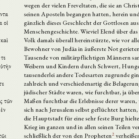
wegen der vielen Freveltaten, die sie an Chri
άντα
seinen Aposteln begangen hatten, herein und
α οἱ
gänzlich dieses Geschlecht der Gottlosen aus
Menschengeschichte. Wieviel Elend über das
 καὶ
Volk damals überall hereinstürzte, wie vor all
Bewohner von Judäa in äußerste Not gerieten
 τε
Tausende von militärpflichtigen Männern sa
αὐτὴν
Weibern und Kindern durch Schwert, Hung
tausenderlei andere Todesarten zugrunde gin
τε
zahlreich und verschiedenartig die Belageru
jüdischer Städte waren, wie furchtbar, ja über
ὸς τῶν
Maßen furchtbar die Erlebnisse derer waren,
 ἐν
sich nach Jerusalem selbst geflüchtet hatten, 
die Hauptstadt für eine sehr feste Burg hielt
Krieg im ganzen und in allen seinen Teilen ver
2
τῶι
schließlich der von den Propheten
verheiße