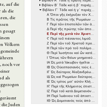
Βιβλίον Αʹ Τάδε ἡ πρώτη περιέχει βίβλος τῆς Ἐκκλησιαστικῆς ἱστορίας
te, auf die
Βιβλίον Βʹ Τάδε καὶ ἡ βʹ περιέχει βίβλος τῆς Ἐκκλησιαστικῆς ἱστορίας
als die
Βιβλίον Γʹ Τάδε καὶ ἡ γʹ περιέχει βίβλος τῆς Ἐκκλησιαστικῆς ἱστορίας
Α Ὅποι γῆς ἐκήρυξαν τὸν Χριστὸν οἱ ἀπόστολοι.
ren, die
Β Τίς πρῶτος τῆς Ῥωμαίων ἐκκλησίας προέστη.
assen
Γ Περὶ τῶν ἐπιστολῶν τῶν ἀποστόλων.
Δ Περὶ τῆς πρώτης τῶν ἀποστόλων διαδοχῆς.
n gesagt
Ε Περὶ τῆς μετὰ τὸν Χριστὸν ὑστάτης Ἰουδαίων πολιορκίας.
einem
Ϛ Περὶ τοῦ πιέσαντος λιμοῦ.
en Völkern
Ζ Περὶ τῶν τοῦ Χριστοῦ προρρήσεων.
Η Περὶ τῶν πρὸ τοῦ πολέμου σημείων.
engemeinde
Θ Περὶ Ἰωσήπου καὶ ὧν κατέλιπεν συγγραμμάτων.
Führern
Ι Ὅπως τῶν θείων μνημονεύει βιβλίων.
ΙΑ Ὡς μετὰ Ἰάκωβον ἡγεῖται Συμεὼν τῆς ἐν Ἱεροσολύμοιςἐκκλησίας.
, noch vor
ΙΒ Ὡς Οὐεσπασιανὸς τοὺς ἐκ Δαυὶδ ἀναζητεῖσθαι προστάττει.
 einer
ΙΓ Ὡς δεύτερος Ἀλεξανδρέων ἡγεῖται Ἀβίλιος.
nd als
ΙΔ Ὡς καὶ Ῥωμαίων δεύτερος Ἀνέγκλητος ἐπισκοπεῖ.
ΙΕ Ὡς τρίτος μετ' αὐτὸν Κλήμης.
weggezogen
ΙϚ Περὶ τῆς Κλήμεντος ἐπιστολῆς.
e
ΙΖ Περὶ τοῦ κατὰ Δομετιανὸν διωγμοῦ.
ΙΗ Περὶ Ἰωάννου τοῦ ἀποστόλου καὶ τῆς Ἀποκαλύψεως.
 geräumt
ΙΘ Ὡς Δομετιανὸς τοὺς ἀπὸ γένους Δαυὶδ ἀναιρεῖσθαι προστάττει.
r die Juden
Κ Περὶ τῶν πρὸς γένους τοῦ σωτῆρος ἡμῶν.