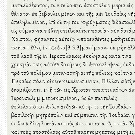
μεταλλάξαντος, τῶν τε λοιπῶν ἀποστόλων μυρία εἰς
θάνατον ἐπιβεβουλευμένων καὶ τῆς μὲν Ἰουδαίας γῆ
ἀπεληλαμένων, ἐπὶ δὲ τῆι τοῦ κηρύγματος διδασκαλί
εἰς σύμπαντα τὰ ἔθνη στειλαμένων πορείαν σὺν δυνάμ
Χριστοῦ, φήσαντος αὐτοῖς· «πορευθέντες μαθητεύσ
πάντα τὰ ἔθνη ἐν τῶι ὀνό[3.5.3]ματί μου», οὐ μὴν ἀλλ
τοῦ λαοῦ τῆς ἐν Ἱεροσολύμοις ἐκκλησίας κατά τινα
χρησμὸν τοῖς αὐτόθι δοκίμοις δι' ἀποκαλύψεως ἐκδο
πρὸ τοῦ πολέμου μεταναστῆναι τῆς πόλεως καί τινα 
Περαίας πόλιν οἰκεῖν κεκελευσμένου, Πέλλαν αὐτὴ
ὀνομάζουσιν, ἐν ἧ τῶν εἰς Χριστὸν πεπιστευκότων ἀπ
Ἱερουσαλὴμ μετωικισμένων, ὡς ἂν παντελῶς
ἐπιλελοιπότων ἁγίων ἀνδρῶν αὐτήν τε τὴν Ἰουδαίων
βασιλικὴν μητρόπολιν καὶ σύμπασαν τὴν Ἰουδαίαν γ
ἐκ θεοῦ δίκη λοιπὸν αὐτοὺς ἅτε τοσαῦτα εἴς τε τὸν Χ
καὶ τοὺς ἀποστόλους αὐτοῦ παρηνομηκότας μετήιει,