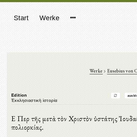
Start
Werke
Werke
Eusebius von 
Edition
ausbl
Ἐκκλησιαστικὴ ἱστορία
Ε Περὶ τῆς μετὰ τὸν Χριστὸν ὑστάτης Ἰουδα
πολιορκίας.