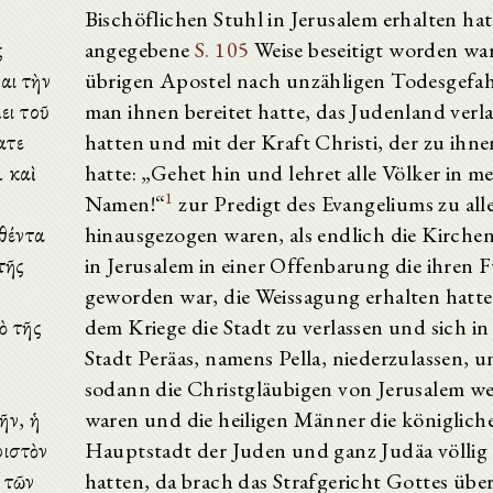
Bischöflichen Stuhl in Jerusalem erhalten hat
ς
angegebene
S. 105
Weise beseitigt worden war 
αι τὴν
übrigen Apostel nach unzähligen Todesgefah
ει τοῦ
man ihnen bereitet hatte, das Judenland verl
ατε
hatten und mit der Kraft Christi, der zu ihne
ὰ καὶ
hatte: „Gehet hin und lehret alle Völker in m
1
Namen!“
zur Predigt des Evangeliums zu all
θέντα
hinausgezogen waren, als endlich die Kirch
τῆς
in Jerusalem in einer Offenbarung die ihren 
ν
geworden war, die Weissagung erhalten hatte
ὸ τῆς
dem Kriege die Stadt zu verlassen und sich in
Stadt Peräas, namens Pella, niederzulassen, u
sodann die Christgläubigen von Jerusalem 
ῆν, ἡ
waren und die heiligen Männer die königlich
ριστὸν
Hauptstadt der Juden und ganz Judäa völlig
 τῶν
hatten, da brach das Strafgericht Gottes übe