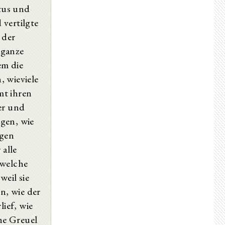
stus und
ΚΑ Ὡς τῆς Ἀλεξανδρέων ἐκκλησίας τρίτος ἡγεῖται Κέρδων.
ΚΒ Ὡς τῆς Ἀντιοχέων δεύτερος Ἰγνάτιος.
 vertilgte
ΚΓ Ἱστορία περὶ Ἰωάννου τοῦ ἀποστόλου.
 der
ΚΔ Περὶ τῆς τάξεως τῶν εὐαγγελίων.
ΚΕ Περὶ τῶν ὁμολογουμένων θείων γραφῶν καὶ τῶν μὴ τοιούτων.
 ganze
ΚϚ Περὶ Μενάνδρου τοῦ γόητος.
em die
ΚΖ Περὶ τῆς τῶν Ἐβιωναίων αἱρέσεως.
, wieviele
ΚΗ Περὶ Κηρίνθου αἱρεσιάρχου.
ΚΘ Περὶ Νικολάου καὶ τῶν ἐξ αὐτοῦ κεκλημένων.
mt ihren
Λ Περὶ τῶν ἐν συζυγίαις ἑξετασθέντων ἀποστόλων.
er und
ΛΑ Περὶ τῆς Ἰωάννου καὶ Φιλίππου τελευτῆς.
ΛΒ Ὅπως Συμεὼν ὁ ἐν Ἱεροσολύμοις ἐπίσκοπος ἐμαρτύρησεν.
gen, wie
ΛΓ Ὅπως Τραϊανὸς ζητεῖσθαι Χριστιανοὺς ἐκώλυσεν.
ngen
ΛΔ Ὡς τῆς Ῥωμαίων ἐκκλησίας τέταρτος Εὐάρεστος ἡγεῖται.
 alle
ΛΕ Ὡς τρίτος τῆς ἐν Ἱεροσολύμοις Ἰοῦστος.
ΛϚ Περὶ Ἰγνατίου καὶ τῶν ἐπιστολῶν αὐτοῦ.
 welche
ΛΖ Περὶ τῶν εἰς ἔτι τότε διαπρεπόντων εὐαγγελιστῶν.
weil sie
ΛΗ Περὶ τῆς Κλήμεντος ἐπιστολῆς καὶ τῶν ψευδῶς εἰς αὐτὸν ἀναφερομένων.
ΛΘ Περὶ τῶν Παπία συγγραμμάτων.
en, wie der
Βιβλίον Δʹ Τάδε καὶ ἡ τετάρτη περιέχει βίβλος τῆς Ἐκκλησιαστικῆς ἱστορίας
lief, wie
Βιβλίον Εʹ Τάδε καὶ ἡ πέμπτη περιέχει βίβλος τῆς Ἐκκλησιαστικῆς ἱστορίας
ne Greuel
Βιβλίον Ϛʹ Τάδε καὶ ἡ ςʹ περιέχει βίβλος τῆς Ἐκκλησιαστικῆς ἱστορίας