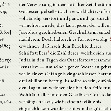
 δὲ ὁ
der Verwüstung in dem seit alter Zeit berüh
άσης
Gottestempel selbst sich verwirklichte, sofern
vollständig zerstört und ganz und gar durch
φὶ
vernichtet wurde, dies kann jeder, der will, i
3.5.6]
Josephus geschriebenen Geschichte im einze
ων
nachlesen. Doch halte ich es für notwendig,
 πάθος
erwähnen, daß nach dem Berichte dieses
3
Schriftstellers
die Zahl derer, welche sich au
ὸς τῆς
Judäa in den Tagen des Osterfestes versamme
ῶν ἐν
Jerusalem — um seine eigenen Worte zu geb
wie in einem Gefängnis eingeschlossen hatte
μοῦ
drei Millionen betrug. Es sollte so sein, daß si
den Tagen, an welchen sie über den Erlöser 
ναι
Wohltäter aller und den Gesalbten Gottes da
ας οὐκ
verhängt hatten, wie in einem Gefängnis
eingeschlossen wurden und von der göttlich