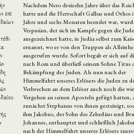
χὴν
Nachdem Nero dreizehn Jahre über das Reich
ν ἐπὶ
hatte und die Herrschaft Galbas und Othos 
υδαίων
Jahre und sechs Monaten beendet war, wurd
Vespasian, der sich im Kampfe gegen die Jud
τόθι
ausgezeichnet hatte, in Judäa selbst zum Kais
κα
ernannt, wo er von den Truppen als Alleinhe
ων
ausgerufen wurde. Sofort begab er sich auf d
ῶν
nach Rom und überließ seinem Sohne Titus 
ἤδη
Bekämpfung der Juden. Als nun nach der
ὰς
Himmelfahrt unseres Erlösers die Juden zu 
τῶν
Verbrechen an dem Erlöser auch noch die wi
εδαίου
Vergehen an seinen Aposteln gefügt hatten, 
zunächst Stephanus von ihnen gesteinigt, s
τῆς
ihm Jakobus, der Sohn des Zebedäus und Bru
ν
Johannes, enthauptet und schließlich Jakobu
nach der Himmelfahrt unseres Erlösers zuers