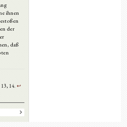
ang
che ihnen
gestoßen
den der
er
hen, daß
bten
. 13, 14.
↩