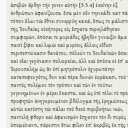
ἀσεβῶν ἄρδην τὴν γενεὰν αὐτὴν [3.5.4] ἐκείνην ἐξ
ἀνθρώπων ἀφανίζουσα. ὅσα μὲν οὖν τηνικάδε κατὰ π
τόπον ὅλωι τῶι ἔθνει συνερρύη κακά, ὅπως τε μάλιστ
τῆς Ἰουδαίας οἰκήτορες εἰς ἔσχατα περιηλάθησαν
συμφορῶν, ὁπόσαι τε μυριάδες ἡβηδὸν γυναιξὶν ἅμα
παισὶ ξίφει καὶ λιμῶι καὶ μυρίοις ἄλλοις εἴδεσι
περιπεπτώκασιν θανάτου, πόλεών τε Ἰουδαϊκῶν ὅσαι
καὶ οἷαι γεγόνασιν πολιορκίαι, ἀλλὰ καὶ ὁπόσα οἱ ἐπ' 
Ἱερουσαλὴμ ὡς ἂν ἐπὶ μητρόπολιν ὀχυρωτάτην
καταπεφευγότες δεινὰ καὶ πέρα δεινῶν ἑοράκασι, τοῦ 
παντὸς πολέμου τὸν τρόπον καὶ τῶν ἐν τούτωι
γεγενημένων ἐν μέρει ἕκαστα, καὶ ὡς ἐπὶ τέλει τὸ πρ
προφητῶν ἀνηγορευμένον βδέλυγμα τῆς ἐρημώσεως
αὐτῶι κατέστη τῶι πάλαι τοῦ θεοῦ περιβοήτωι νεῶι,
παντελῆ φθορὰν καὶ ἀφανισμὸν ἔσχατον τὸν διὰ πυρὸς
ὑπομείναντι, πάρεστιν ὅτωι φίλον ἐπ' ἀκριβὲς ἐκ τῆς 