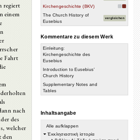
 regiert
Kirchengeschichte (BKV)
in einem
The Church History of
vergleichen
e
Eusebius
en
Kommentare zu diesem Werk
er
rrscher
Einleitung:
Kirchengeschichte des
ie Fahrt
Eusebius
die
Introduction to Eusebius'
Church History
dem
Supplementary Notes and
Tables
ederholten
als
odann nach
Inhaltsangabe
der des
Alle aufklappen
s, welcher
Ἐκκλησιαστικὴ ἱστορία
t den