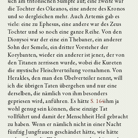
sich am tritonischen Sumpfe auf; eine zweite war
die Tochter des Okeanos, eine andere des Kronos
und so dergleichen mehr. Auch Artemis gab es
viele: eine zu Ephesus, eine andere war des Zeus
Tochter und so noch eine ganze Reihe. Von den
Dionysoi war der eine ein Thebaner, ein anderer
Sohn der Semele, ein dritter Vorsteher der
Korybanten, wieder ein anderer ist jener, der von
den Titanen zerrissen wurde, wobei die Kureten
die mystische Fleischverteilung vornahmen. Von
Herakles, den man den Übelverteiler nennt, will
ich die übrigen Taten übergehen und nur eine
derselben, die nämlich von ihm besonders
gepriesen wird, anführen. Es hätte
S. 164
ihm ja
wohl genug sein können, diese einzige Tat
vollführt und damit der Menschheit Heil gebracht
zu haben. Wenn er nämlich nicht in einer Nacht
fünfzig Jungfrauen geschändet hätte, wie hätte