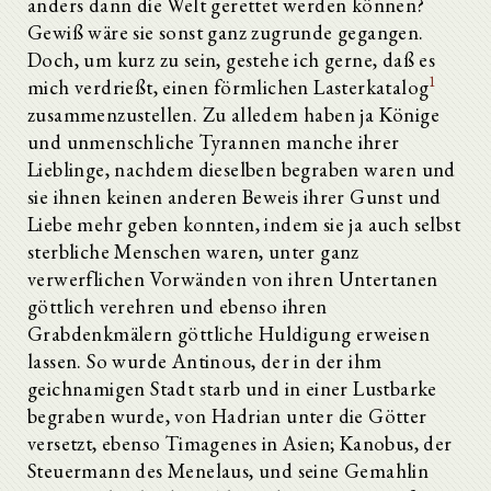
anders dann die Welt gerettet werden können?
Gewiß wäre sie sonst ganz zugrunde gegangen.
Doch, um kurz zu sein, gestehe ich gerne, daß es
1
mich verdrießt, einen förmlichen Lasterkatalog
zusammenzustellen. Zu alledem haben ja Könige
und unmenschliche Tyrannen manche ihrer
Lieblinge, nachdem dieselben begraben waren und
sie ihnen keinen anderen Beweis ihrer Gunst und
Liebe mehr geben konnten, indem sie ja auch selbst
sterbliche Menschen waren, unter ganz
verwerflichen Vorwänden von ihren Untertanen
göttlich verehren und ebenso ihren
Grabdenkmälern göttliche Huldigung erweisen
lassen. So wurde Antinous, der in der ihm
geichnamigen Stadt starb und in einer Lustbarke
begraben wurde, von Hadrian unter die Götter
versetzt, ebenso Timagenes in Asien; Kanobus, der
Alle aufklappen
Steuermann des Menelaus, und seine Gemahlin