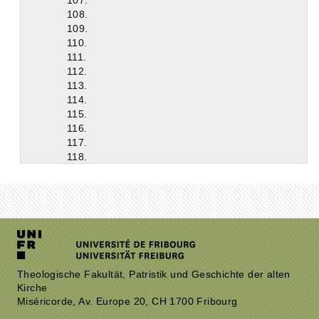
107.
108.
109.
110.
111.
112.
113.
114.
115.
116.
117.
118.
119.
120.
Theologische Fakultät, Patristik und Geschichte der alten
Kirche
Miséricorde, Av. Europe 20, CH 1700 Fribourg