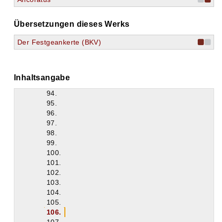
85.
86.
Übersetzungen dieses Werks
87.
88.
Der Festgeankerte (BKV)
89.
90.
91.
92.
Inhaltsangabe
93.
94.
95.
96.
97.
98.
99.
100.
101.
102.
103.
104.
105.
106.