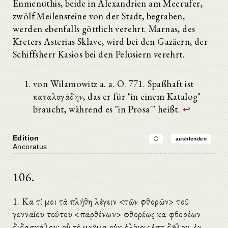
Der Festgeankerte (Ancoratus)
Enmenuthis, beide in Alexandrien am Meerufer,
Inhaltsangabe
zwölf Meilensteine von der Stadt, begraben,
Brief aus Suedra
werden ebenfalls göttlich verehrt. Marnas, des
Briefliche Anfrage
Kreters Asterias Sklave, wird bei den Gazäern, der
Brief
Einleitung
Schiffsherr Kasios bei den Pelusiern verehrt.
1.
2.
von Wilamowitz a. a. O. 771. Spaßhaft ist
3.
4.
καταλογάδην, das er für "in einem Katalog"
5.
braucht, während es "in Prosa'" heißt.
↩
6.
7.
8.
Edition
ausblenden
9.
Ancoratus
10.
11.
106.
12.
13.
14.
1. Καὶ τί μοι τὰ πλήθη λέγειν <τῶν φθορῶν> τοῦ
15.
γενναίου τούτου <παρθένων> φθορέως καὶ φθορέων
16.
17.
διδασκάλου; οὗ τὸ μνῆμα οὐκ ὀλίγοις ἐστὶ δῆλον. ἐν