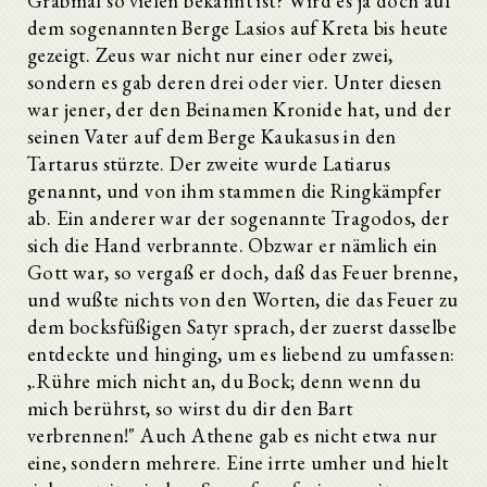
Grabmal so vielen bekannt ist? Wird es ja doch auf
dem sogenannten Berge Lasios auf Kreta bis heute
gezeigt. Zeus war nicht nur einer oder zwei,
sondern es gab deren drei oder vier. Unter diesen
war jener, der den Beinamen Kronide hat, und der
seinen Vater auf dem Berge Kaukasus in den
Tartarus stürzte. Der zweite wurde Latiarus
genannt, und von ihm stammen die Ringkämpfer
ab. Ein anderer war der sogenannte Tragodos, der
sich die Hand verbrannte. Obzwar er nämlich ein
Gott war, so vergaß er doch, daß das Feuer brenne,
und wußte nichts von den Worten, die das Feuer zu
dem bocksfüßigen Satyr sprach, der zuerst dasselbe
entdeckte und hinging, um es liebend zu umfassen:
,.Rühre mich nicht an, du Bock; denn wenn du
mich berührst, so wirst du dir den Bart
verbrennen!" Auch Athene gab es nicht etwa nur
eine, sondern mehrere. Eine irrte umher und hielt