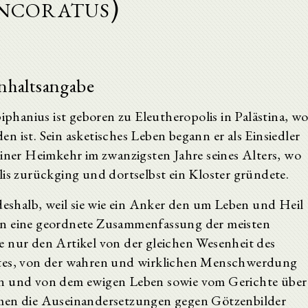
ncoratus)
nhaltsangabe
iphanius ist geboren zu Eleutheropolis in Palästina, w
 ist. Sein asketisches Leben begann er als Einsiedler
einer Heimkehr im zwanzigsten Jahre seines Alters, wo
lis zurückging und dortselbst ein Kloster gründete.
 deshalb, weil sie wie ein Anker den um Leben und Heil
in eine geordnete Zusammenfassung der meisten
e nur den Artikel von der gleichen Wesenheit des
stes, von der wahren und wirklichen Menschwerdung
en und von dem ewigen Leben sowie vom Gerichte über
mmen die Auseinandersetzungen gegen Götzenbilder