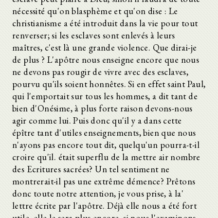
nécessité qu'on blasphème et qu'on dise : Le
christianisme a été introduit dans la vie pour tout
renverser; si les esclaves sont enlevés à leurs
maîtres, c'est là une grande violence. Que dirai-je
de plus ? L'apôtre nous enseigne encore que nous
ne devons pas rougir de vivre avec des esclaves,
pourvu qu'ils soient honnêtes. Si en effet saint Paul,
qui l'emportait sur tous les hommes, a dit tant de
bien d'Onésime, à plus forte raison devons-nous
agir comme lui. Puis donc qu'il y a dans cette
épître tant d'utiles enseignements, bien que nous
n'ayons pas encore tout dit, quelqu'un pourra-t-il
croire qu'il. était superflu de la mettre air nombre
des Ecritures sacrées? Un tel sentiment ne
montrerait-il pas une extrême démence? Prêtons
donc toute notre attention, je vous prise, à la'
lettre écrite par l'apôtre. Déjà elle nous a été fort
utile, elle le sera plus encore, si nous l'examinons