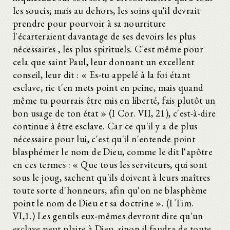
les soucis; mais au dehors, les soins qu'il devrait
prendre pour pourvoir à sa nourriture
l'écarteraient davantage de ses devoirs les plus
nécessaires , les plus spirituels. C'est même pour
cela que saint Paul, leur donnant un excellent
conseil, leur dit : « Es-tu appelé à la foi étant
esclave, rie t'en mets point en peine, mais quand
même tu pourrais être mis en liberté, fais plutôt un
bon usage de ton état » (I Cor. VII, 21), c'est-à-dire
continue à être esclave. Car ce qu'il y a de plus
nécessaire pour lui, c'est qu'il n'entende point
blasphémer le nom de Dieu, comme le dit l'apôtre
en ces termes : « Que tous les serviteurs, qui sont
sous le joug, sachent qu'ils doivent à leurs maîtres
toute sorte d'honneurs, afin qu'on ne blasphème
point le nom de Dieu et sa doctrine ». (I Tim.
VI,1.) Les gentils eux-mêmes devront dire qu'un
esclave peut plaire à Dieu, sinon il faudra de toute