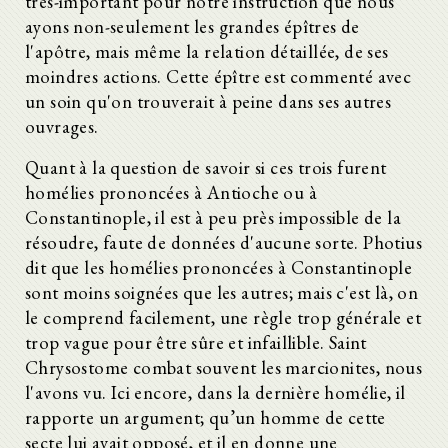
très-important pour notre instruction que nous
ayons non-seulement les grandes épîtres de
l'apôtre, mais même la relation détaillée, de ses
moindres actions. Cette épître est commenté avec
un soin qu'on trouverait à peine dans ses autres
ouvrages.
Quant à la question de savoir si ces trois furent
homélies prononcées à Antioche ou à
Constantinople, il est à peu près impossible de la
résoudre, faute de données d'aucune sorte. Photius
dit que les homélies prononcées à Constantinople
sont moins soignées que les autres; mais c'est là, on
le comprend facilement, une règle trop générale et
trop vague pour être sûre et infaillible. Saint
Chrysostome combat souvent les marcionites, nous
l'avons vu. Ici encore, dans la dernière homélie, il
rapporte un argument; qu’un homme de cette
secte lui avait opposé, et il en donne une