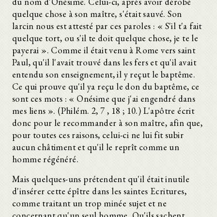
du nom d'Onésime. Celui-ci, après avoir dérobé
quelque chose à son maître, s'était sauvé. Son
larcin nous est attesté par ces paroles : « S'il t'a fait
quelque tort, ou s'il te doit quelque chose, je te le
payerai ». Comme il était venu à Rome vers saint
Paul, qu'il l'avait trouvé dans les fers et qu'il avait
entendu son enseignement, il y reçut le baptême.
Ce qui prouve qu'il ya reçu le don du baptême, ce
sont ces mots : « Onésime que j'ai engendré dans
mes liens ». (Philém. 2, 7 , 18 ; 10.) L'apôtre écrit
donc pour le recommander à son maître, afin que,
pour toutes ces raisons, celui-ci ne lui fit subir
aucun châtiment et qu'il le reprît comme un
homme régénéré.
Mais quelques-uns prétendent qu'il était inutile
d'insérer cette épître dans les saintes Ecritures,
comme traitant un trop minée sujet et ne
concernant qu'un seul homme. Qu'ils sachent,