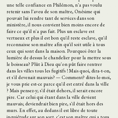
une telle confiance en Philémon, n'a pas voulu
retenir sans l'aveu de son maître, Onésime qui
pouvait lui rendre tant de services dans son
ministère, il nous convient bien moins encore de
faire ce qu'il n'a pas fait. Plus un esclave est
vertueux et plus il est bon qu'il reste esclave, qu'il
reconnaisse son maître afin qu'il soit utile à tous
ceux qui sont dans la maison. Pourquoi ôter la
lumière de dessus le chandelier pour la mettre sous
le boisseau? Plût à Dieu qu'on pût faire rentrer
dans les villes tous les fugitifs ! Mais quoi, dira-t-on,
et s'il devenait mauvais? — Comment? dites-le-moi,
je vous prie est-ce parce qu'il est entré dans la ville
? Mais pensez-y; s'il était dehors, il serait encore
pire. Car celui qui étant dans la ville devient
mauvais; deviendrait bien pire, s'il était hors des
murs. En effet, au dedans il est libre de toute
inquiétude sur son sort, c'est son maître qui a tous