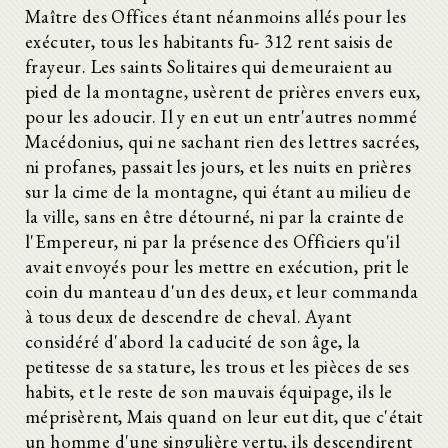
Maître des Offices étant néanmoins allés pour les
exécuter, tous les habitants fu- 312 rent saisis de
frayeur. Les saints Solitaires qui demeuraient au
pied de la montagne, usèrent de prières envers eux,
pour les adoucir. Il y en eut un entr'autres nommé
Macédonius, qui ne sachant rien des lettres sacrées,
ni profanes, passait les jours, et les nuits en prières
sur la cime de la montagne, qui étant au milieu de
la ville, sans en être détourné, ni par la crainte de
l'Empereur, ni par la présence des Officiers qu'il
avait envoyés pour les mettre en exécution, prit le
coin du manteau d'un des deux, et leur commanda
à tous deux de descendre de cheval. Ayant
considéré d'abord la caducité de son âge, la
petitesse de sa stature, les trous et les pièces de ses
habits, et le reste de son mauvais équipage, ils le
méprisèrent, Mais quand on leur eut dit, que c'était
un homme d'une singulière vertu, ils descendirent