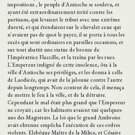
impositions , le peuple d'Antioche se souleva, et
ayant été extraordinairement irrité contre les
partisans, qui levaient le tribut avec une extrême
dureté, et qui étendaient sur le chevalet ceux qui
n'avaient pas de quoi le payer, il se porta à tous les
excès qui sont ordinaires en pareilles occasions, et
sur tout abattit une statue de bronze de
l'Impératrice Flaccille, et la traîna par les rues.
L'Empereur indigné de cette insolence, ôta à la
ville d'Antioche ses privilèges, et les donna à celle
de Laodicée, qui avait de la jalousie contre l'autre
depuis longtemps. Non content de cela, il menaça
de mettre le feu à la ville, et de la détruire.
Cependant le mal était plus grand que l'Empereur
ne croyait ; car les habitants avaient tué quelques-
uns des Magistrats. La loi que le grand Ambroise
avait obtenue empêcha l'exécution de ces ordres
violents. Elebéque Maître de la Milice, et Césaire