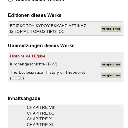
Editionen dieses Werks
ΕΠΙΣΚΟΠΟΥ ΚΥΡΟΥ ΕΚΚΛΗΣΙΑΣΤΙΚΗΣ
Alle aufklappen
vergleichen
ΙΣΤΟΡΙΑΣ ΤΟΜΟΣ ΠΡΩΤΟΣ
Histoire de l'église
LIVRE PREMIER.
LIVRE SECOND.
Übersetzungen dieses Werks
LIVRE TROISIEME.
Histoire de l'Église
LIVRE QUATRIEME.
LIVRE V.
Kirchengeschichte (BKV)
vergleichen
CHAPITRE PREMIER.
The Ecclesiastical History of Theodoret
CHAPITRE II.
vergleichen
(CCEL)
CHAPITRE III.
CHAPITRE IV.
CHAPITRE V.
CHAPITRE VI.
Inhaltsangabe
CHAPITRE VII.
CHAPITRE VIII.
CHAPITRE IX.
CHAPITRE X.
CHAPITRE XI.