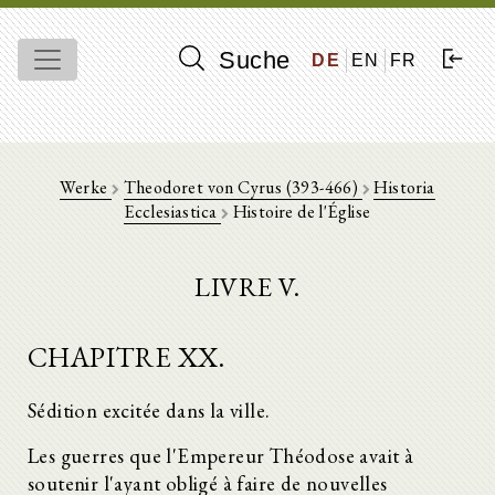
Suche
DE
EN
FR
Werke
Theodoret von Cyrus (393-466)
Historia
Ecclesiastica
Histoire de l'Église
LIVRE V.
CHAPITRE XX.
Sédition excitée dans la ville.
Les guerres que l'Empereur Théodose avait à
soutenir l'ayant obligé à faire de nouvelles