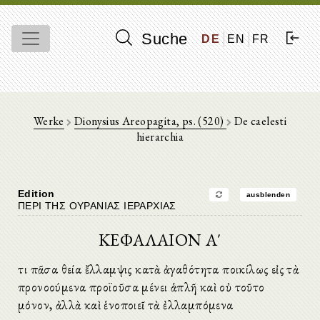
Suche
DE
EN
FR
Werke
Dionysius Areopagita, ps. (520)
De caelesti
hierarchia
Edition
ausblenden
ΠΕΡΙ ΤΗΣ ΟΥΡΑΝΙΑΣ ΙΕΡΑΡΧΙΑΣ
ΚΕΦΑΛΑΙΟΝ Α΄
Ὅτι πᾶσα θεία ἔλλαμψις κατὰ ἀγαθότητα ποικίλως εἰς τὰ
προνοούμενα προϊοῦσα μένει ἁπλῆ καὶ οὐ τοῦτο
μόνον, ἀλλὰ καὶ ἑνοποιεῖ τὰ ἐλλαμπόμενα