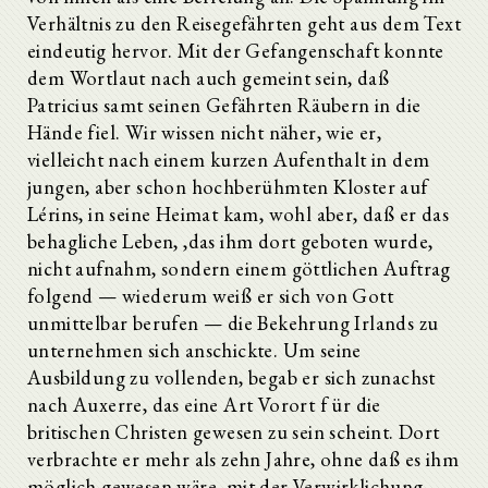
Verhältnis zu den Reisegefährten geht aus dem Text
eindeutig hervor. Mit der Gefangenschaft konnte
dem Wortlaut nach auch gemeint sein, daß
Patricius samt seinen Gefährten Räubern in die
Hände fiel. Wir wissen nicht näher, wie er,
vielleicht nach einem kurzen Aufenthalt in dem
jungen, aber schon hochberühmten Kloster auf
Lérins, in seine Heimat kam, wohl aber, daß er das
behagliche Leben, ,das ihm dort geboten wurde,
nicht aufnahm, sondern einem göttlichen Auftrag
folgend — wiederum weiß er sich von Gott
unmittelbar berufen — die Bekehrung Irlands zu
unternehmen sich anschickte. Um seine
Ausbildung zu vollenden, begab er sich zunachst
nach Auxerre, das eine Art Vorort f ür die
britischen Christen gewesen zu sein scheint. Dort
verbrachte er mehr als zehn Jahre, ohne daß es ihm
möglich gewesen wäre, mit der Verwirklichung