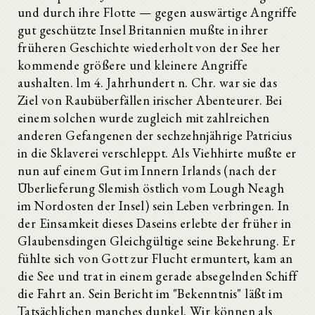
und durch ihre Flotte — gegen auswärtige Angriffe
gut geschützte Insel Britannien mußte in ihrer
früheren Geschichte wiederholt von der See her
kommende größere und kleinere Angriffe
aushalten. lm 4. Jahrhundert n. Chr. war sie das
Ziel von Raubüberfällen irischer Abenteurer. Bei
einem solchen wurde zugleich mit zahlreichen
anderen Gefangenen der sechzehnjährige Patricius
in die Sklaverei verschleppt. Als Viehhirte mußte er
nun auf einem Gut im Innern Irlands (nach der
Überlieferung Slemish östlich vom Lough Neagh
im Nordosten der Insel) sein Leben verbringen. In
der Einsamkeit dieses Daseins erlebte der früher in
Glaubensdingen Gleichgültige seine Bekehrung. Er
fühlte sich von Gott zur Flucht ermuntert, kam an
die See und trat in einem gerade absegelnden Schiff
die Fahrt an. Sein Bericht im "Bekenntnis" läßt im
Tatsächlichen manches dunkel. Wir können als