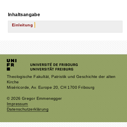
Inhaltsangabe
Einleitung
Theologische Fakultät, Patristik und Geschichte der alten
Kirche
Miséricorde, Av. Europe 20, CH 1700 Fribourg
© 2026 Gregor Emmenegger
Impressum
Datenschutzerklärung