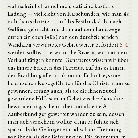
wahrscheinlich annehmen, daß eine kostbare
Ladung — vielleicht von Rassehunden, wie man sie
in Italien schätzte — auf das Festland, d. h. nach
Gallien, gebracht und dann auf dem Landwege
durch ein eben (406) von den durchziehenden
Wandalen verwüstetes Gebiet weiter befördert
S. 4
werden sollte, — etwa an die Riviera, wo man den
Verkauf tätigen konnte. Genaueres wissen wir über
das innere Erleben des Patricius, auf das es ihm in
der Erzählung allein ankommt. Er hoffte, seine
heidnischen Reisegefährten für das Christentum zu
gewinnen, errang auch, als sie die ihnen zuteil
gewordene Hilfe seinem Gebet zuschrieben, ihre
Bewunderung, scheint aber nur als eine Art
Zauberkundiger gewertet worden zu sein, dessen
man sich versichern wollte; denn er fühlte sich
später als ihr Gefangener und sah die Trennung
von ihnen als eine Befreiung an. Die Spannung im