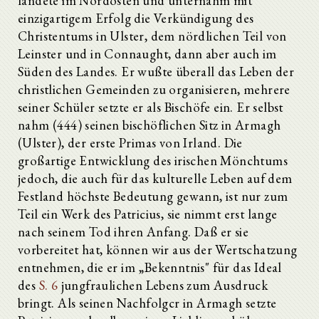
landete im Nordosten und unternahm mit
einzigartigem Erfolg die Verkündigung des
Christentums in Ulster, dem nördlichen Teil von
Leinster und in Connaught, dann aber auch im
Süden des Landes. Er wußte überall das Leben der
christlichen Gemeinden zu organisieren, mehrere
seiner Schüler setzte er als Bischöfe ein. Er selbst
nahm (444) seinen bischöflichen Sitz in Armagh
(Ulster), der erste Primas von Irland. Die
großartige Entwicklung des irischen Mönchtums
jedoch, die auch für das kulturelle Leben auf dem
Festland höchste Bedeutung gewann, ist nur zum
Teil ein Werk des Patricius, sie nimmt erst lange
nach seinem Tod ihren Anfang. Daß er sie
vorbereitet hat, können wir aus der Wertschatzung
entnehmen, die er im „Bekenntnis" für das Ideal
des
S. 6
jungfraulichen Lebens zum Ausdruck
bringt. Als seinen Nachfolgcr in Armagh setzte