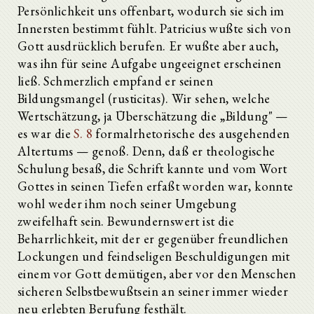
Persönlichkeit uns offenbart, wodurch sie sich im
Innersten bestimmt fühlt. Patricius wußte sich von
Gott ausdrücklich berufen. Er wußte aber auch,
was ihn für seine Aufgabe ungeeignet erscheinen
ließ. Schmerzlich empfand er seinen
Bildungsmangel (rusticitas). Wir sehen, welche
Wertschätzung, ja Überschätzung die „Bildung" —
es war die
S. 8
formalrhetorische des ausgehenden
Altertums — genoß. Denn, daß er theologische
Schulung besaß, die Schrift kannte und vom Wort
Gottes in seinen Tiefen erfaßt worden war, konnte
wohl weder ihm noch seiner Umgebung
zweifelhaft sein. Bewundernswert ist die
Beharrlichkeit, mit der er gegenüber freundlichen
Lockungen und feindseligen Beschuldigungen mit
einem vor Gott demütigen, aber vor den Menschen
sicheren Selbstbewußtsein an seiner immer wieder
neu erlebten Berufung festhält.