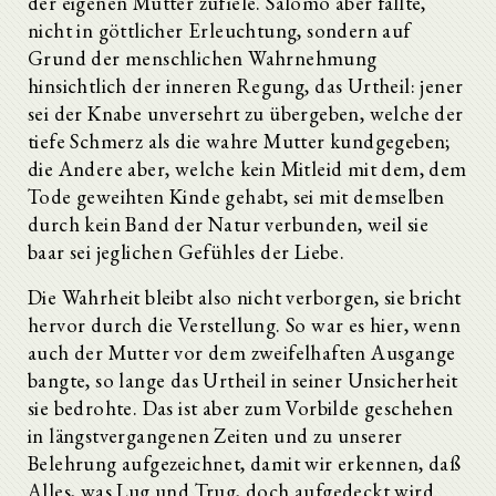
der eigenen Mutter zufiele. Salomo aber fällte,
nicht in göttlicher Erleuchtung, sondern auf
Grund der menschlichen Wahrnehmung
hinsichtlich der inneren Regung, das Urtheil: jener
sei der Knabe unversehrt zu übergeben, welche der
tiefe Schmerz als die wahre Mutter kundgegeben;
die Andere aber, welche kein Mitleid mit dem, dem
Tode geweihten Kinde gehabt, sei mit demselben
durch kein Band der Natur verbunden, weil sie
baar sei jeglichen Gefühles der Liebe.
Die Wahrheit bleibt also nicht verborgen, sie bricht
hervor durch die Verstellung. So war es hier, wenn
auch der Mutter vor dem zweifelhaften Ausgange
bangte, so lange das Urtheil in seiner Unsicherheit
sie bedrohte. Das ist aber zum Vorbilde geschehen
in längstvergangenen Zeiten und zu unserer
Belehrung aufgezeichnet, damit wir erkennen, daß
Alles, was Lug und Trug, doch aufgedeckt wird.