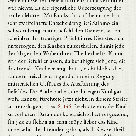
Geheimnisse der Seele aburtheilen und verhüllter
war nichts, als die eigentliche Ueberzeugung der
beiden Mütter. Mit Rücksicht auf die immerhin
sehr zweifelhafte Entscheidung ließ Salomo ein
Schwert bringen und befahl den Dienern, welche
scheinbar der traurigen Pflicht ihres Dienstes sich
unterzogen, den Knaben zu zertheilen, damit jede
der klagenden Weiber ihren Theil erhielte. Kaum
war der Befehl erlassen, da beruhigte sich Jene, die
das fremde Kind verlangt hatte, nicht bloß dabei,
sondern heischte dringend ohne eine Regung
mütterlichen Gefühles die Ausführung des
Befehles. Die Andere aber, die ihr eigen Kind gar
wohl kannte, fürchtete jetzt nicht, in diesem Streite
zu unterliegen, — sie
S. 145
fürchtete nur, ihr Kind
zu verlieren. Daran denkend, sich selbst vergessend,
fing sie zu flehen an: man möge lieber das Kind
unversehrt der Fremden geben, als daß es zertheilt