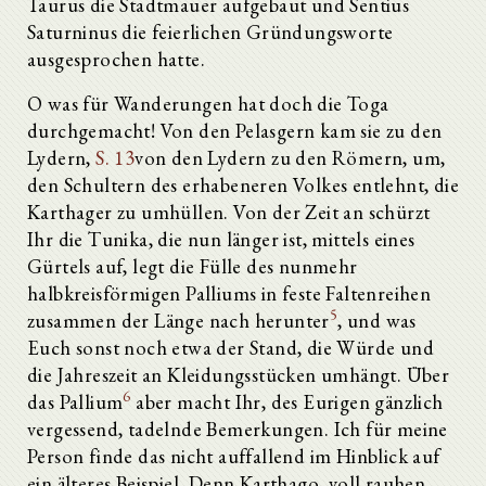
Taurus die Stadtmauer aufgebaut und Sentius
Saturninus die feierlichen Gründungsworte
ausgesprochen hatte.
O was für Wanderungen hat doch die Toga
durchgemacht! Von den Pelasgern kam sie zu den
Lydern,
S. 13
von den Lydern zu den Römern, um,
den Schultern des erhabeneren Volkes entlehnt, die
Karthager zu umhüllen. Von der Zeit an schürzt
Ihr die Tunika, die nun länger ist, mittels eines
Gürtels auf, legt die Fülle des nunmehr
halbkreisförmigen Palliums in feste Faltenreihen
5
zusammen der Länge nach herunter
, und was
Euch sonst noch etwa der Stand, die Würde und
die Jahreszeit an Kleidungsstücken umhängt. Über
6
das Pallium
aber macht Ihr, des Eurigen gänzlich
vergessend, tadelnde Bemerkungen. Ich für meine
Person finde das nicht auffallend im Hinblick auf
ein älteres Beispiel. Denn Karthago, voll rauhen,