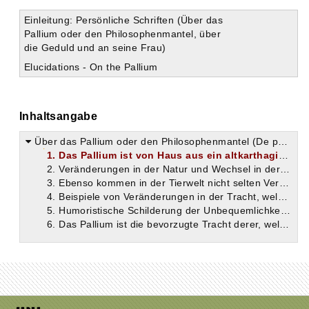
Einleitung: Persönliche Schriften (Über das
Pallium oder den Philosophenmantel, über
die Geduld und an seine Frau)
Elucidations - On the Pallium
Inhaltsangabe
Über das Pallium oder den Philosophenmantel (De pallio)
1. Das Pallium ist von Haus aus ein altkarthagisches Kleidungsstück. Darum sollten die Einwohner von Karthago gewiß am allerwenigsten diese Tracht auffallend finden.
2. Veränderungen in der Natur und Wechsel in der Menschenwelt sind etwas Gewöhnliches.
3. Ebenso kommen in der Tierwelt nicht selten Veränderungen vor.
4. Beispiele von Veränderungen in der Tracht, welche das damalige Leben, von Verkleidungen, welche die Mythologie, und von Wechsel in der Mode bei Männern und Weibern, welche die Geschichte bietet.
5. Humoristische Schilderung der Unbequemlichkeit der Toga. Das Pallium dagegen bildet eine bequeme Tracht; es ist das Kleid der Philosophen und ein Ausdruck der Liebe zur Einfachheit.
6. Das Pallium ist die bevorzugte Tracht derer, welche eine geistige Tätigkeit ausüben. Darum hat es auch Tertullian als Christ zu seiner Tracht gewählt.