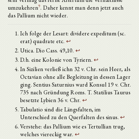
9
umzukehren
. Daher kennt man denn jetzt auch
das Pallium nicht wieder.
Ich folge der Lesart: dividere expeditum (sc.
erat) quadrate etc.
↩
Utica. Dio Cass. 49,10.
↩
D.h. eine Kolonie von Tyriern.
↩
In Sizilien verließ ichn 32 v. Chr. sein Heer, als
Octavian ohne alle Begleitung in dessen Lager
ging. Sentius Saturnius ward Konsul 19 v. Chr.
735 nach Gründung Roms. T. Statilius Taurus
besetzte Lybien 36 v. Chr.
↩
Tabulatio sind die Längsfalten, im
Unterschied zu den Querfalten des sinus.
↩
Verstehe: das Pallium wie es Tertullian trug,
welches viereckig war.
↩