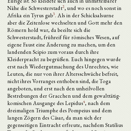
Eurige ist. So kleidete sich auch in unmittelbarer
2
Nähe die Schwesterstadt
, und wo es noch sonst in
3
Afrika ein Tyrus gab
. Als in der Schicksalsurne
aber die Zeitenlose wechselten und Gott mehr den
Römern hold war, da beeilte sich die
Schwesterstadt, frühreif für römisches Wesen, auf
eigene Faust eine Änderung zu machen, um den
landenden Scipio zum voraus durch ihre
Kleiderpracht zu begrüßen. Euch hingegen wurde
erst nach Wiedergutmachung des Unrechtes, wie
Leuten, die nur von ihrer Altersschwäche befreit,
nicht ihres Vorranges enthoben sind, die Toga
angeboten, und erst nach den unheilvollen
Bestrebungen der Gracchen und dem gewalttätig-
4
komischen Ausgange des Lepidus
, nach dem
dreimaligen Triumphe des Pompeius und dem
langen Zögern des Cäsar, da man sich der
gegenseitigen Eintracht erfreute, nachdem Statilius