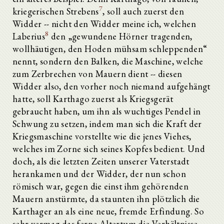
7
kriegerischen Strebens
, soll auch zuerst den
Widder -- nicht den Widder meine ich, welchen
8
Laberius
den „gewundene Hörner tragenden,
wollhäutigen, den Hoden mühsam schleppenden“
nennt, sondern den Balken, die Maschine, welche
zum Zerbrechen von Mauern dient -- diesen
Widder also, den vorher noch niemand aufgehängt
hatte, soll Karthago zuerst als Kriegsgerät
gebraucht haben, um ihn als wuchtiges Pendel in
Schwung zu setzen, indem man sich die Kraft der
Kriegsmaschine vorstellte wie die jenes Viehes,
welches im Zorne sich seines Kopfes bedient. Und
doch, als die letzten Zeiten unserer Vaterstadt
herankamen und der Widder, der nun schon
römisch war, gegen die einst ihm gehörenden
Mauern anstürmte, da staunten ihn plötzlich die
Karthager an als eine neue, fremde Erfindung. So
sehr vermag das ferne Altertum die Verhältnisse