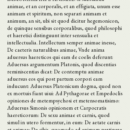
animae, et an corporalis, et an effigiata, unum esse
animam et spiritum, non separari animam et
animum, an sit, ubi sit quod dicitur hegemonicon,
de quinque sensibus corporalibus, quod philosophi
et haeretici distinguunt inter sensualia et
intellectualia. Intellectum semper animae inesse,
De caeteris naturalibus animae, Vnde anima
aduersus haereticos qui eam de coelis deferunt:
Aduersus argumentum Platonis, quod discentias
reminiscentias dicat: De contemptu animae
aduersus eos qui post partum corpori eam
inducunt: Aduersus Platonicum dogma, quod non
ex mortuis fiant uiui: Ad Pythagorae et Empedoclis
opiniones de metempsychosi et metensomatisimo:
Aduersus Simonis opinionem et Carpocratis
haereticorum: De sexu animae et carnis, quod
simul in utero formentur, in eum: De aetate carnis
et animae: De cibis, quomodo ad animam pertinere