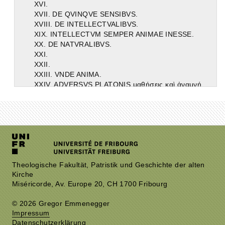
XVI.
XVII. DE QVINQVE SENSIBVS.
XVIII. DE INTELLECTVALIBVS.
XIX. INTELLECTVM SEMPER ANIMAE INESSE.
XX. DE NATVRALIBVS.
XXI.
XXII.
XXIII. VNDE ANIMA.
XXIV. ADVERSVS PLATONIS μαθήσεις καὶ ἀναμνήσεις.
XXV. ANIMAM ET CARNEM SIMVL CONCIPI.
XXVI.
XXVII.
XXVIII. ADVERSVS PLATONEM, NON EX MORTVIS FIERI VIVOS.
XXIX.
XXX.
XXXI.
XXXII. AD METEMPSYCHOSIS ET METENSOMATOSIS.
Theologische Fakultät, Patristik und Geschichte der alten
Kirche
XXXIII.
Miséricorde, Av. Europe 20, CH 1700 Fribourg
XXXIV. ADVERSVS OPINIONEM SIMONIS HERETICI.
XXXV. AD CARPOCRATIS OPINIONEM.
© 2026 Gregor Emmenegger
XXXVI. DE SEXU ANIMAE ET CARNIS PARITER ORIENTE.
Impressum
XXXVII. DE AETATE ANIMAE.
Datenschutzerklärung