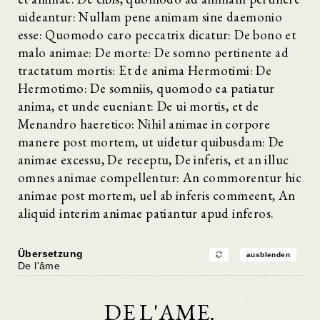
uideantur: Nullam pene animam sine daemonio
esse: Quomodo caro peccatrix dicatur: De bono et
malo animae: De morte: De somno pertinente ad
tractatum mortis: Et de anima Hermotimi: De
Hermotimo: De somniis, quomodo ea patiatur
anima, et unde eueniant: De ui mortis, et de
Menandro haeretico: Nihil animae in corpore
manere post mortem, ut uidetur quibusdam: De
animae excessu, De receptu, De inferis, et an illuc
omnes animae compellentur: An commorentur hic
animae post mortem, uel ab inferis commeent, An
aliquid interim animae patiantur apud inferos.
Übersetzung
ausblenden
De l'âme
DE L'AME.