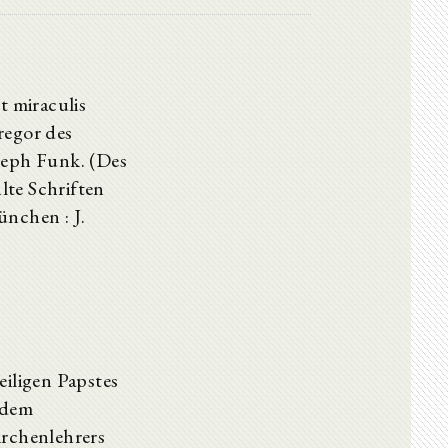
t miraculis
regor des
seph Funk. (Des
lte Schriften
ünchen : J.
eiligen Papstes
 dem
irchenlehrers