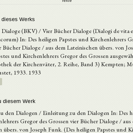
Texte
 dieses Werks
 Dialoge (BKV) / Vier Bücher Dialoge (Dialogi de vita e
icorum) In: Des heiligen Papstes und Kirchenlehrers G
r Bücher Dialoge / aus dem Lateinischen übers. von Jo
pstes und Kirchenlehrers Gregor des Grossen ausgewäh
iothek der Kirchenväter, 2. Reihe, Band 3) Kempten; M
ustet, 1933. 1933
u diesem Werk
zu den Dialogen / Einleitung zu den Dialogen In: Des h
lehrers Gregor des Grossen vier Bücher Dialoge / aus
n übers. von Joseph Funk. (Des heiligen Papstes und K