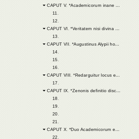
CAPUT V. *Academicorum inane suffugium praecluditur.*
11.
12.
CAPUT VI. *Veritatem nisi divina ope non percipi.*
13.
CAPUT VII. *Augustinus Alypii hortatu habet deinceps orationem contra Academicos. Lepidus quidam locus Ciceronis refertur.*
14.
15.
16.
CAPUT VIII. *Redarguitur locus e Cicerone allatus.*
17.
CAPUT IX. *Zenonis definitio discutitur.*
18.
19.
20.
21.
CAPUT X. *Duo Academicorum effata.*
22.