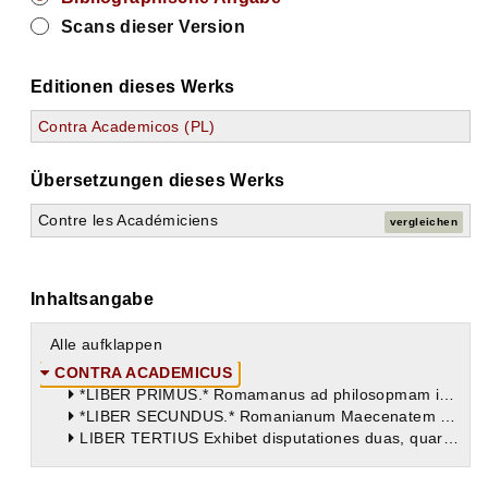
Scans dieser Version
Editionen dieses Werks
Contra Academicos (PL)
Übersetzungen dieses Werks
Contre les Académiciens
vergleichen
Inhaltsangabe
Alle aufklappen
CONTRA ACADEMICUS
*LIBER PRIMUS.* Romamanus ad philosopmam incitatur prooemio libri hujus, in quo ejus filius Licentius cum Trygetio per tres disputationes congreditur. Ille pro Academicis beatam vitam ipsa inquisitione veri, hic contra nonnisi veri comprehensione constare propugnat. Venit in contentionem definitio erroris, necnon definitio sapientiae, quae luculenter explicatur.
*LIBER SECUNDUS.* Romanianum Maecenatem suum ad amplectendam philosophiam rursus cum grati animi significatione hortatur, tresque illi describit Collationes, in quarum prima explicantur placita Academicorum. In secunda novae ac veteris Academiae discrimina referuntur; et exploditur sententia horum philosophorum, qui cum verum haud posse deprehendi putarent, veri tamen simile se sequi profiterentur. In tertia dicitur quid illi verisimile seu probabile appellarent.
LIBER TERTIUS Exhibet disputationes duas, quarum initio statuitur fortunam nihil sive adjumento sive impedimento esse sapienti. Mox Augustinus, repugnante pro susceptis partibus Alypio, probat nonnihil sciri a sapiente, utpote qui saltem sapientiam noverit. Deinde Zenonis definitionem discutit, et duo illa redarguit Academicorum placita: « Nihil percipi posse; » et, « Nulli rei debere assentiri. » Dicit demum videri sibi Academicos non ita sensisse uti vulgo existimantur.