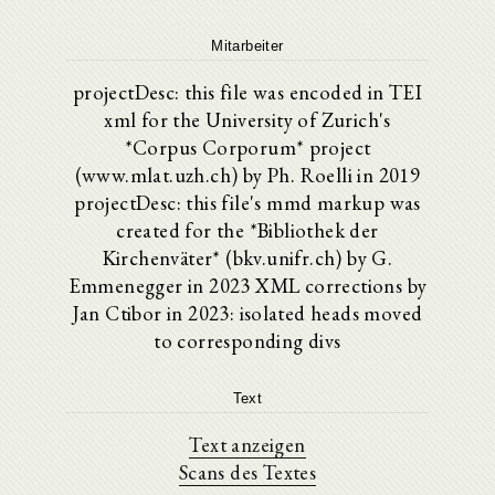
Mitarbeiter
projectDesc: this file was encoded in TEI
xml for the University of Zurich's
*Corpus Corporum* project
(www.mlat.uzh.ch) by Ph. Roelli in 2019
projectDesc: this file's mmd markup was
created for the *Bibliothek der
Kirchenväter* (bkv.unifr.ch) by G.
Emmenegger in 2023 XML corrections by
Jan Ctibor in 2023: isolated heads moved
to corresponding divs
Text
Text anzeigen
Scans des Textes