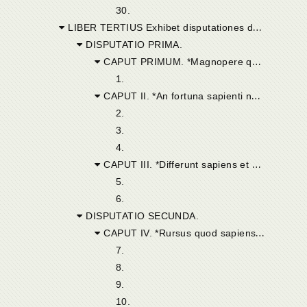
30.
LIBER TERTIUS Exhibet disputationes duas, quarum initio statuitur fortunam nihil sive adjumento sive impedimento esse sapienti. Mox Augustinus, repugnante pro susceptis partibus Alypio, probat nonnihil sciri a sapiente, utpote qui saltem sapientiam noverit. Deinde Zenonis definitionem discutit, et duo illa redarguit Academicorum placita: « Nihil percipi posse; » et, « Nulli rei debere assentiri. » Dicit demum videri sibi Academicos non ita sensisse uti vulgo existimantur.
DISPUTATIO PRIMA.
CAPUT PRIMUM. *Magnopere quaerenda veritas unde pendet vita beata.*
1.
CAPUT II. *An fortuna sapienti necessaria.*
2.
3.
4.
CAPUT III. *Differunt sapiens et studiosus. Sapientem nonnihil scire, quia saltem scit sapientiam.*
5.
6.
DISPUTATIO SECUNDA.
CAPUT IV. *Rursus quod sapiens non est qui nihil scit.*
7.
8.
9.
10.