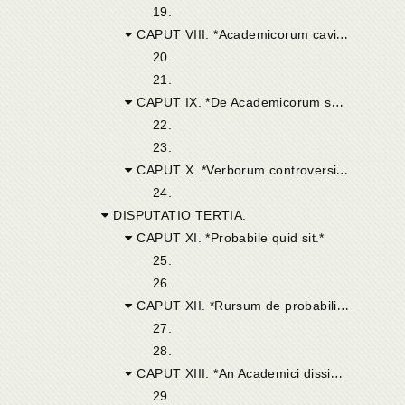
19.
CAPUT VIII. *Academicorum cavillatio.*
20.
21.
CAPUT IX. *De Academicorum sententia serio deinceps disputandum.*
22.
23.
CAPUT X. *Verborum controversia non est quae habetur cum Academicis, sed rerum.*
24.
DISPUTATIO TERTIA.
CAPUT XI. *Probabile quid sit.*
25.
26.
CAPUT XII. *Rursum de probabili et verisimili.*
27.
28.
CAPUT XIII. *An Academici dissimularint se scire verum.*
29.