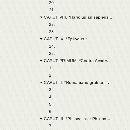
20.
21.
CAPUT VIII. *Hariolus an sapiens, et quid sit sapiens. Sapientiae descriptio tuendae Academicorum opinioni accommodata.*
22.
23.
CAPUT IX. *Epilogus.*
24.
25.
CAPUT PRIMUM. *Contra Academicorum rationes Dei auxilio opus est.*
1.
2.
CAPUT II. *Romaniano grati animi obsequium exhibet, eumque ad philosophiam hortatur.*
3.
4.
5.
6.
CAPUT III. *Philocalia et Philosophia. Romanianum rursus ad philosophiam accendit.*
7.