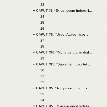
23.
CAPUT XI. *Ex sensuum imbecillitate non effici ut nihil veri percipiatur. Neque ex somno et furore.*
24.
25.
26.
CAPUT XII. *Urget Academicos causare frustra sensuum vel somni et furoris deceptiones.*
27.
28.
CAPUT XIII. *Multa percipi in dialectica.*
29.
CAPUT XIV. *Sapientem oportet sapientiae saltem assentiri.*
30.
31.
32.
CAPUT XV. *An qui sequitur in agendo probabile citra assensum, vitet errorem.*
33.
34.
CAPUT XVI. *Facere quod videtur probabile etiam citra assensum, nefarium est.*