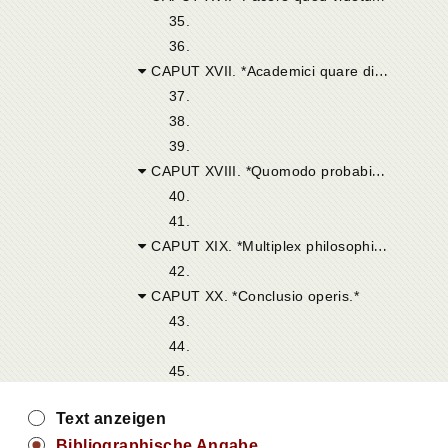
35.
36.
CAPUT XVII. *Academici quare dissimularint suam sententiam.*
37.
38.
39.
CAPUT XVIII. *Quomodo probabile inductum ab Academicis.*
40.
41.
CAPUT XIX. *Multiplex philosophiae genus.*
42.
CAPUT XX. *Conclusio operis.*
43.
44.
45.
Text anzeigen
Bibliographische Angabe