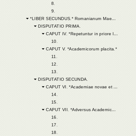
8.
9.
*LIBER SECUNDUS.* Romanianum Maecenatem suum ad amplectendam philosophiam rursus cum grati animi significatione hortatur, tresque illi describit Collationes, in quarum prima explicantur placita Academicorum. In secunda novae ac veteris Academiae discrimina referuntur; et exploditur sententia horum philosophorum, qui cum verum haud posse deprehendi putarent, veri tamen simile se sequi profiterentur. In tertia dicitur quid illi verisimile seu probabile appellarent.
DISPUTATIO PRIMA.
CAPUT IV. *Repetuntur in priore libro disputata.*
10.
CAPUT V. *Academicorum placita.*
11.
12.
13.
DISPUTATIO SECUNDA.
CAPUT VI. *Academiae novae et veteris discidium.*
14.
15.
CAPUT VII. *Adversus Academicos.*
16.
17.
18.