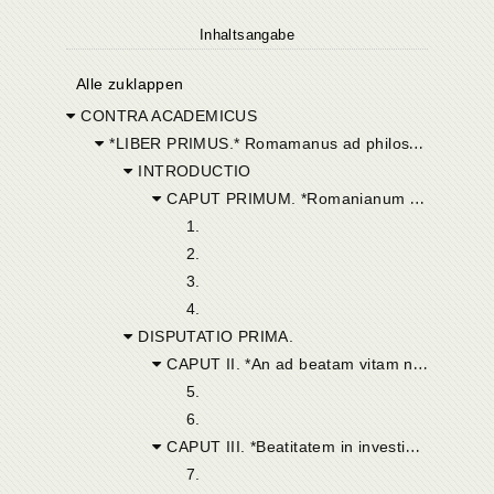
Inhaltsangabe
Alle zuklappen
CONTRA ACADEMICUS
*LIBER PRIMUS.* Romamanus ad philosopmam incitatur prooemio libri hujus, in quo ejus filius Licentius cum Trygetio per tres disputationes congreditur. Ille pro Academicis beatam vitam ipsa inquisitione veri, hic contra nonnisi veri comprehensione constare propugnat. Venit in contentionem definitio erroris, necnon definitio sapientiae, quae luculenter explicatur.
INTRODUCTIO
CAPUT PRIMUM. *Romanianum ad veram philosophiam cohortatur.*
1.
2.
3.
4.
DISPUTATIO PRIMA.
CAPUT II. *An ad beatam vitam necessaria sit veri comprehensio, an sola ejus inquisitio.*
5.
6.
CAPUT III. *Beatitatem in investigatione veri sitam esse pro Academicis propugnatur.*
7.