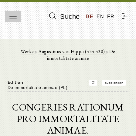
Suche
DE
EN
FR
Werke
Augustinus von Hippo (354-430)
De
inmortalitate animae
Edition
ausblenden
De immortalitate animae (PL)
CONGERIES RATIONUM
PRO IMMORTALITATE
ANIMAE.