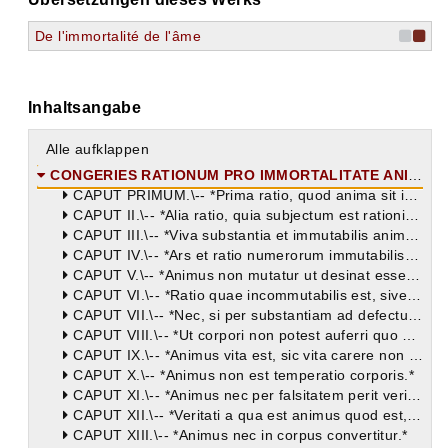
De l'immortalité de l'âme
Inhaltsangabe
Alle aufklappen
CONGERIES RATIONUM PRO IMMORTALITATE ANIMAE.
CAPUT PRIMUM.\-- *Prima ratio, quod anima sit immortalis, quia subjectum est disciplinae quae semper est.*
CAPUT II.\-- *Alia ratio, quia subjectum est rationis quae non mutatur.*
CAPUT III.\-- *Viva substantia et immutabilis animus, nec si aliquo modo mutabilis, propterea mortalis fit.*
CAPUT IV.\-- *Ars et ratio numerorum immutabilis quae animo non sine vita inhaerent.*
CAPUT V.\-- *Animus non mutatur ut desinat esse animus.*
CAPUT VI.\-- *Ratio quae incommutabilis est, sive in animo sive cum animo sit, sive animus in ea, ab ipso eodem animo separari nequit.*
CAPUT VII.\-- *Nec, si per substantiam ad defectum tendit animus, ob id interit.*
CAPUT VIII.\-- *Ut corpori non potest auferri quo corpus est, ita nec animo quo animus est.*
CAPUT IX.\-- *Animus vita est, sic vita carere non potest.*
CAPUT X.\-- *Animus non est temperatio corporis.*
CAPUT XI.\-- *Animus nec per falsitatem perit veritati contrariam, etsi animi est causa veritas.*
CAPUT XII.\-- *Veritati a qua est animus quod est, quatenus ipsa est, nihil contrarium.*
CAPUT XIII.\-- *Animus nec in corpus convertitur.*