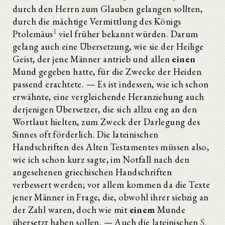
durch den Herrn zum Glauben gelangen sollten,
durch die mächtige Vermittlung des Königs
1
Ptolemäus
viel früher bekannt würden. Darum
gelang auch eine Übersetzung, wie sie der Heilige
Geist, der jene Männer antrieb und allen
einen
Mund gegeben hatte, für die Zwecke der Heiden
passend erachtete. — Es ist indessen, wie ich schon
erwähnte, eine vergleichende Heranziehung auch
derjenigen Übersetzer, die sich allzu eng an den
Wortlaut hielten, zum Zweck der Darlegung des
Sinnes oft förderlich. Die lateinischen
Handschriften des Alten Testamentes müssen also,
wie ich schon kurz sagte, im Notfall nach den
angesehenen griechischen Handschriften
verbessert werden; vor allem kommen da die Texte
jener Männer in Frage, die, obwohl ihrer siebzig an
der Zahl waren, doch wie mit
einem
Munde
übersetzt haben sollen. — Auch die lateinischen
S.