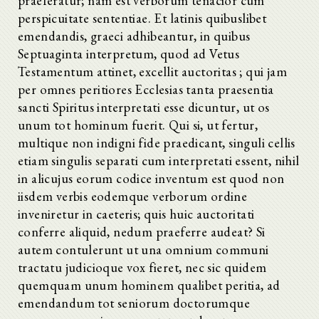
praeferatur; nam est verborum tenacior cum
perspicuitate sententiae. Et latinis quibuslibet
emendandis, graeci adhibeantur, in quibus
Septuaginta interpretum, quod ad Vetus
Testamentum attinet, excellit auctoritas ; qui jam
per omnes peritiores Ecclesias tanta praesentia
sancti Spiritus interpretati esse dicuntur, ut os
unum tot hominum fuerit. Qui si, ut fertur,
multique non indigni fide praedicant, singuli cellis
etiam singulis separati cum interpretati essent, nihil
in alicujus eorum codice inventum est quod non
iisdem verbis eodemque verborum ordine
inveniretur in caeteris; quis huic auctoritati
conferre aliquid, nedum praeferre audeat? Si
autem contulerunt ut una omnium communi
tractatu judicioque vox fieret, nec sic quidem
quemquam unum hominem qualibet peritia, ad
emendandum tot seniorum doctorumque