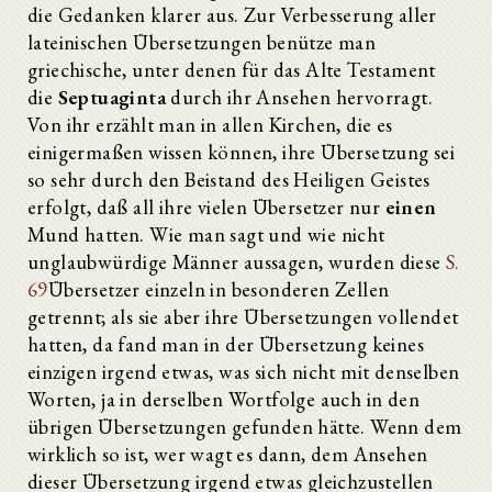
die Gedanken klarer aus. Zur Verbesserung aller
lateinischen Übersetzungen benütze man
griechische, unter denen für das Alte Testament
die
Septuaginta
durch ihr Ansehen hervorragt.
Von ihr erzählt man in allen Kirchen, die es
einigermaßen wissen können, ihre Übersetzung sei
so sehr durch den Beistand des Heiligen Geistes
erfolgt, daß all ihre vielen Übersetzer nur
einen
Mund hatten. Wie man sagt und wie nicht
unglaubwürdige Männer aussagen, wurden diese
S.
69
Übersetzer einzeln in besonderen Zellen
getrennt; als sie aber ihre Übersetzungen vollendet
hatten, da fand man in der Übersetzung keines
einzigen irgend etwas, was sich nicht mit denselben
Worten, ja in derselben Wortfolge auch in den
übrigen Übersetzungen gefunden hätte. Wenn dem
wirklich so ist, wer wagt es dann, dem Ansehen
dieser Übersetzung irgend etwas gleichzustellen