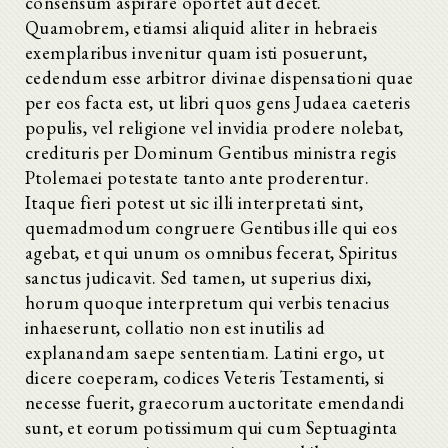
consensum aspirare oportet aut decet.
Quamobrem, etiamsi aliquid aliter in hebraeis
exemplaribus invenitur quam isti posuerunt,
cedendum esse arbitror divinae dispensationi quae
per eos facta est, ut libri quos gens Judaea caeteris
populis, vel religione vel invidia prodere nolebat,
credituris per Dominum Gentibus ministra regis
Ptolemaei potestate tanto ante proderentur.
Itaque fieri potest ut sic illi interpretati sint,
quemadmodum congruere Gentibus ille qui eos
agebat, et qui unum os omnibus fecerat, Spiritus
sanctus judicavit. Sed tamen, ut superius dixi,
horum quoque interpretum qui verbis tenacius
inhaeserunt, collatio non est inutilis ad
explanandam saepe sententiam. Latini ergo, ut
dicere coeperam, codices Veteris Testamenti, si
necesse fuerit, graecorum auctoritate emendandi
sunt, et eorum potissimum qui cum Septuaginta