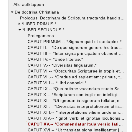
Alle aufklappen
De doctrina Christiana
Prologus. Doctrinam de Scriptura tractanda haud superfluo tradi.
*LIBER PRIMUS.*
*LIBER SECUNDUS.*
Prolegomena
CAPUT PRIMUM.-- *Signum quid et quotuplex.*
CAPUT II.-- *De quo signorum genere hic tractandum.*
CAPUT III.-- *Inter signa principatum obtinent verba.*
CAPUT IV.-- *Unde litterae.*
CAPUT V.-- *Diversitas linguarum.*
CAPUT VI.-- *Obscuritas Scripturae in tropis et figuris quorsum utilis.*
CAPUT VII.-- *Gradus ad sapientiam: primus, timor; secundus, pietas; tertius, scientia; quartus, fortitudo; quintus, consilium; sextus, purgatio cordis; septimus gradus seu finis, sapientia.*
CAPUT VIII.-- *Libri canonici.*
CAPUT IX.-- *Qua ratione vacandum studio Scripturae.*
CAPUT X.-- *Scripturam contingit non intelligi ob ignota signa vel ambigua.*
CAPUT XI.-- *Ut ignorantia signorum tollatur, necessaria est linguarum cognitio, ac praesertim graecae et hebraeae.*
CAPUT XII.-- *Diversitas interpretationum utilis. Ex verborum ambiguitate ut accidit error interpretam.*
CAPUT XIII.-- *Interpretationis vitium unde emendari possit.*
CAPUT XIV.-- *Ignoti verbi et ignotae locutionis unde eruenda cognitio.*
CAPUT XV.-- *Commendatur Itala versio latina, et graeca Septuaginta interpretum.*
CAPUT XVI.-- *Ut translata signa intelligantur juvat tum linguarum notitia, tum rerum.*