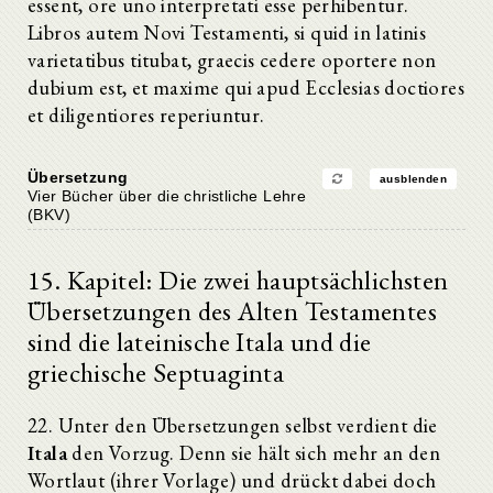
essent, ore uno interpretati esse perhibentur.
Libros autem Novi Testamenti, si quid in latinis
varietatibus titubat, graecis cedere oportere non
dubium est, et maxime qui apud Ecclesias doctiores
et diligentiores reperiuntur.
Übersetzung
ausblenden
Vier Bücher über die christliche Lehre
(BKV)
15. Kapitel: Die zwei hauptsächlichsten
Übersetzungen des Alten Testamentes
sind die lateinische Itala und die
griechische Septuaginta
22. Unter den Übersetzungen selbst verdient die
Itala
den Vorzug. Denn sie hält sich mehr an den
Wortlaut (ihrer Vorlage) und drückt dabei doch