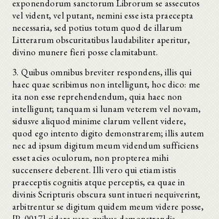
exponendorum sanctorum Librorum se assecutos
vel vident, vel putant, nemini esse ista praecepta
necessaria, sed potius totum quod de illarum
Litterarum obscuritatibus laudabiliter aperitur,
divino munere fieri posse clamitabunt.
3. Quibus omnibus breviter respondens, illis qui
haec quae scribimus non intelligunt, hoc dico: me
ita non esse reprehendendum, quia haec non
intelligunt; tanquam si lunam veterem vel novam,
sidusve aliquod minime clarum vellent videre,
quod ego intento digito demonstrarem; illis autem
nec ad ipsum digitum meum videndum sufficiens
esset acies oculorum, non propterea mihi
succensere deberent. Illi vero qui etiam istis
praeceptis cognitis atque perceptis, ea quae in
divinis Scripturis obscura sunt intueri nequiverint,
arbitrentur se digitum quidem meum videre posse,
[P. 0017] sidera vero quibus demonstrandis