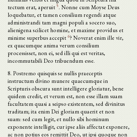
5
tectum erat, aperuit
. Nonne cum Moyse Deus
loquebatur, et tamen consilium regendi atque
administrandi tam magni populi a socero suo,
alienigena scilicet homine, et maxime providus et
6
minime superbus accepit
? Noverat enim ille vir,
ex quacumque anima verum consilium
processisset, non ei, sed illi qui est veritas,
incommutabili Deo tribuendum esse.
8. Postremo quisquis se nullis praeceptis
instructum divino munere quaecumque in
Scripturis obscura sunt intelligere gloriatur, bene
quidem credit, et verum est, non esse illam suam
facultatem quasi a seipso existentem, sed divinitus
traditam; ita enim Dei gloriam quaerit et non
suam: sed cum legit, et nullo sibi hominum
exponente intelligit, cur ipse aliis affectat exponere,
ac non potius eos remittit Deo, ut ipsi quoque non