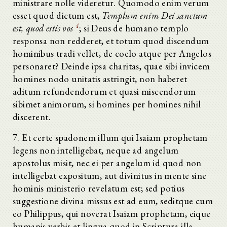
ministrare nolle videretur. Quomodo enim verum
esset quod dictum est,
Templum enim Dei sanctum
4
est, quod estis vos
; si Deus de humano templo
responsa non redderet, et totum quod discendum
hominibus tradi vellet, de coelo atque per Angelos
personaret? Deinde ipsa charitas, quae sibi invicem
homines nodo unitatis astringit, non haberet
aditum refundendorum et quasi miscendorum
sibimet animorum, si homines per homines nihil
discerent.
7. Et certe spadonem illum qui Isaiam prophetam
legens non intelligebat, neque ad angelum
apostolus misit, nec ei per angelum id quod non
intelligebat expositum, aut divinitus in mente sine
hominis ministerio revelatum est; sed potius
suggestione divina missus est ad eum, seditque cum
eo Philippus, qui noverat Isaiam prophetam, eique
humanis verbis et lingua quod in Scriptura illa