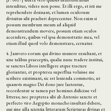
intenditur, videre non posse. Et illi ergo, et isti me
reprehendere desinant, et lumen oculorum
divinitus sibi praeberi deprecentur. Non enim si
possum membrum meum ad aliquid
demonstrandum movere, possum etiam oculos
accendere, quibus vel ipsa demonstratio mea, vel
etiam illud quod volo demonstrare, cernatur.
4. Jamvero eorum qui divino munere exsultant, et
sine talibus praeceptis, qualia nunc tradere institui,
se sanctos Libros intelligere atque tractare
gloriantur, et propterea superflua voluisse me
scribere existimant, sic est lenienda commotio, ut
quamvis magno Dei dono jure laetentur,
recordentur se tamen per homines didicisse vel
litteras; nec propterea sibi ab Antonio sancto et
perfecto viro Aegyptio monacho insultari debere,
qui sine ulla scientia litterarum Scripturas divinas et