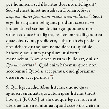
per hominem, sed illo intus docente intelligant?
Sed videlicet timet ne audiat a Domino,
Serve
7
nequam, dares pecuniam meam nummulariis
. Sicut
ergo hi ea quae intelligunt, produnt caeteris vel
loquendo vel scribendo; ita ego quoque si non
solum ea quae intelligant, sed etiam intelligendo ea
quae observent, prodidero, culpari ab eis profecto
non debeo: quanquam nemo debet aliquid sic
habere quasi suum proprium, nisi forte
mendacium. Nam omne verum ab illo est, qui ait:
8
Ego sum veritas
. Quid enim habemus quod non
accepimus? Quod si accepimus, quid gloriamur
9
quasi non acceperimus
?
9. Qui legit audientibus litteras, utique quas
agnoscit enuntiat; qui autem ipsas litteras tradit,
hoc agit [P. 0019] ut alii quoque legere noverint:
uterque tamen id insinuat quod accepit. Sic etiam