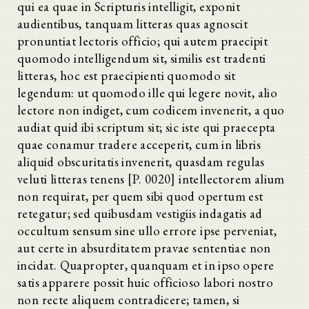
qui ea quae in Scripturis intelligit, exponit
audientibus, tanquam litteras quas agnoscit
pronuntiat lectoris officio; qui autem praecipit
quomodo intelligendum sit, similis est tradenti
litteras, hoc est praecipienti quomodo sit
legendum: ut quomodo ille qui legere novit, alio
lectore non indiget, cum codicem invenerit, a quo
audiat quid ibi scriptum sit; sic iste qui praecepta
quae conamur tradere acceperit, cum in libris
aliquid obscuritatis invenerit, quasdam regulas
veluti litteras tenens [P. 0020] intellectorem alium
non requirat, per quem sibi quod opertum est
retegatur; sed quibusdam vestigiis indagatis ad
occultum sensum sine ullo errore ipse perveniat,
aut certe in absurditatem pravae sententiae non
incidat. Quapropter, quanquam et in ipso opere
satis apparere possit huic officioso labori nostro
non recte aliquem contradicere; tamen, si