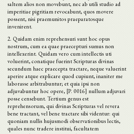
saltem alios non movebunt, nec ab utili studio ad
imperitiae pigritiam revocabunt, quos movere
possent, nisi praemunitos praeparatosque
invenirent.
2. Quidam enim reprehensuri sunt hoc opus
nostrum, cum ea quae praecepturi sumus non
intellexerint. Quidam vero cum intellectis uti
voluerint, conatique fuerint Scripturas divinas
secundum haec praecepta tractare, neque valuerint
aperire atque explicare quod cupiunt, inaniter me
laborasse arbitrabuntur; et quia ipsi non
adjuvabuntur hoc opere, [P. 0016] nullum adjuvari
posse censebunt. Tertium genus est
reprehensorum, qui divinas Scripturas vel revera
bene tractant, vel bene tractare sibi videntur: qui
quoniam nullis hujusmodi observationibus lectis,
quales nunc tradere institui, facultatem