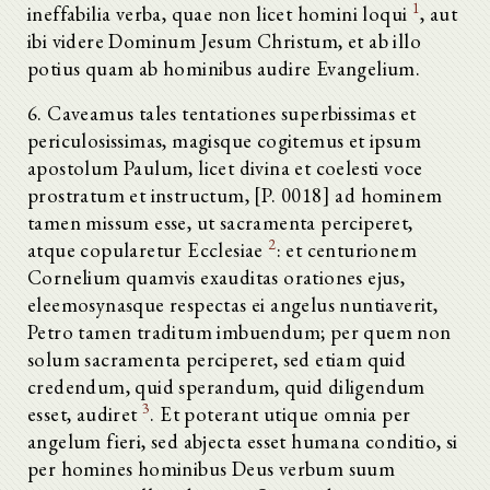
1
ineffabilia verba, quae non licet homini loqui
, aut
ibi videre Dominum Jesum Christum, et ab illo
potius quam ab hominibus audire Evangelium.
6. Caveamus tales tentationes superbissimas et
periculosissimas, magisque cogitemus et ipsum
apostolum Paulum, licet divina et coelesti voce
prostratum et instructum, [P. 0018] ad hominem
tamen missum esse, ut sacramenta perciperet,
2
atque copularetur Ecclesiae
: et centurionem
Cornelium quamvis exauditas orationes ejus,
eleemosynasque respectas ei angelus nuntiaverit,
Petro tamen traditum imbuendum; per quem non
solum sacramenta perciperet, sed etiam quid
credendum, quid sperandum, quid diligendum
3
esset, audiret
. Et poterant utique omnia per
angelum fieri, sed abjecta esset humana conditio, si
per homines hominibus Deus verbum suum