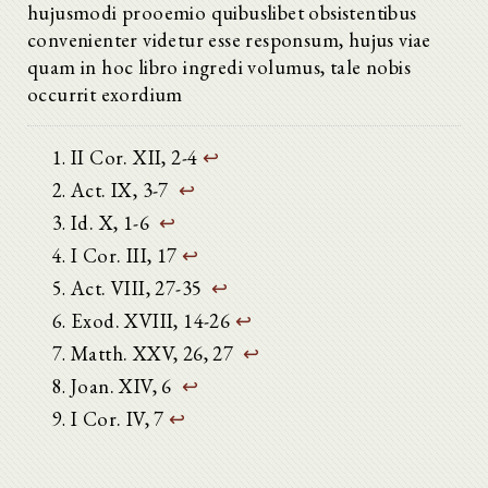
hujusmodi prooemio quibuslibet obsistentibus
convenienter videtur esse responsum, hujus viae
quam in hoc libro ingredi volumus, tale nobis
occurrit exordium
II Cor. XII, 2-4
↩
Act. IX, 3-7
↩
Id. X, 1-6
↩
I Cor. III, 17
↩
Act. VIII, 27-35
↩
Exod. XVIII, 14-26
↩
Matth. XXV, 26, 27
↩
Joan. XIV, 6
↩
I Cor. IV, 7
↩