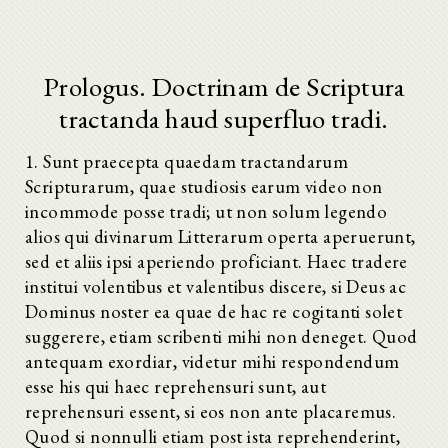
Prologus. Doctrinam de Scriptura
tractanda haud superfluo tradi.
1. Sunt praecepta quaedam tractandarum
Scripturarum, quae studiosis earum video non
incommode posse tradi; ut non solum legendo
alios qui divinarum Litterarum operta aperuerunt,
sed et aliis ipsi aperiendo proficiant. Haec tradere
institui volentibus et valentibus discere, si Deus ac
Dominus noster ea quae de hac re cogitanti solet
suggerere, etiam scribenti mihi non deneget. Quod
antequam exordiar, videtur mihi respondendum
esse his qui haec reprehensuri sunt, aut
reprehensuri essent, si eos non ante placaremus.
Quod si nonnulli etiam post ista reprehenderint,