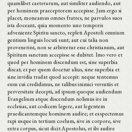
quamlibet caeterarum, aut similiter audiendo, aut
per hominem praeceptorem accepisse. Jam ergo si
placet, moneamus omnes fratres, ne parvulos suos
ista doceant, quia momento uno temporis
adveniente Spiritu sancto, repleti Apostoli omnium
gentium linguis locuti sunt; aut cui talia non
provenerint, non se arbitretur esse christianum, aut
Spiritum sanctum accepisse se dubitet. Imo vero et
quod per hominem discendum est, sine superbia
discat; et per quem docetur alius, sine superbia et
sine invidia tradat quod accepit: neque tentemus
eum cui credidimus, ne talibus inimici versutiis et
perversitate decepti, ad ipsum quoque audiendum
Evangelium atque discendum nolimus ire in
ecclesias, aut codicem legere, aut legentem
praedicantemque hominem audire; et exspectemus
rapi usque in tertium coelum, sive in corpore, sive
extra corpus, sicut dicit Apostolus, et ibi audire