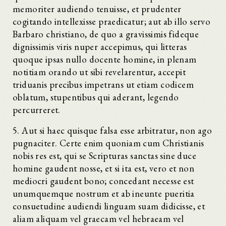
memoriter audiendo tenuisse, et prudenter
cogitando intellexisse praedicatur; aut ab illo servo
Barbaro christiano, de quo a gravissimis fideque
dignissimis viris nuper accepimus, qui litteras
quoque ipsas nullo docente homine, in plenam
notitiam orando ut sibi revelarentur, accepit
triduanis precibus impetrans ut etiam codicem
oblatum, stupentibus qui aderant, legendo
percurreret.
5. Aut si haec quisque falsa esse arbitratur, non ago
pugnaciter. Certe enim quoniam cum Christianis
nobis res est, qui se Scripturas sanctas sine duce
homine gaudent nosse, et si ita est, vero et non
mediocri gaudent bono; concedant necesse est
unumquemque nostrum et ab ineunte pueritia
consuetudine audiendi linguam suam didicisse, et
aliam aliquam vel graecam vel hebraeam vel