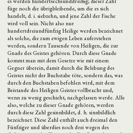
es werden hundertsechsunddreißig; dieser Zahl
29. Vortrag.
füge noch die übrigbleibende, um die es sich
30. Vortrag
31. Vortrag
handelt, d. i. siebzehn, und jene Zahl der Fische
32. Vortrag
wird voll sein. Nicht also nur
33. Vortrag
hundertdreiundfünfzig Heilige werden bezeichnet
34. Vortrag
als solche, die zum ewigen Leben auferstehen
35. Vortrag
36. Vortrag
werden, sondern Tausende von Heiligen, die zur
37. Vortrag
Gnade des Geistes gehören. Durch diese Gnade
38. Vortrag
kommt man mit dem Gesetze wie mit einem
39. Vortrag
Gegner überein, damit durch die Belebung des
40. Vortrag
41. Vortrag
Geistes nicht der Buchstabe töte, sondern das, was
42. Vortrag
durch den Buchstaben befohlen wird, mit dem
43. Vortrag
Beistande des Heiligen Geistes vollbracht und,
44. Vortrag
wenn zu wenig geschieht, nachgelassen werde. Alle
45. Vortrag
46. Vortrag
also, welche zu dieser Gnade gehören, werden
47. Vortrag
durch diese Zahl gesinnbildet, d. h. sinnbildlich
48. Vortrag
bezeichnet. Diese Zahl enthält auch dreimal den
49. Vortrag
Fünfziger und überdies noch drei wegen des
50. Vortrag
51. Vortrag