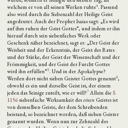
4
welchem er von all seinen Werken ruhte
. Passend
also wird durch die Siebenzahl der Heilige Geist
angedeutet. Auch der Prophet Isaias sagt: „Es wird
auf ihm ruhen der Geist Gottes“, und indem er ihn
hierauf durch sein siebenfaches Werk oder
Geschenk näher bezeichnet, sagt er: „Der Geist der
Weisheit und der Erkenntnis, der Geist des Rates
und der Stärke, der Geist der Wissenschaft und der
Frömmigkeit, und der Geist der Furcht Gottes
5
wird ihn erfüllen“
. Und in der Apokalypse?
6
Werden dort nicht sieben Geister Gottes genannt
,
obwohl es ein und derselbe Geist ist, der einem
Alle aufklappen
7
jeden das Seinige zuteilt, wie er will?
Allein die
S.
Vorträge über das Johannes-Evangelium (Tractatus in Iohannis Euangelium)
1. Vortrag.
1156
siebenfache Wirksamkeit des
einen
Geistes ist
2. Vortrag.
von demselben Geiste, der dem Schreibenden
3. Vortrag.
beistand, so bezeichnet worden, daß sieben Geister
4. Vortrag.
genannt wurden. Wenn nun zur Zehnzahl des
5. Vortrag.
6. Vortrag.