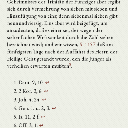
Geheimnisses der Trinität; der Fünfziger aber ergibt
52. Vortrag
sich durch Vermehrung von sieben mit sieben und
53. Vortrag
Hinzufügung von eins; denn siebenmal sieben gibt
54. Vortrag
neunundvierzig. Eins aber wird beigefügt, um
55. Vortrag
56. Vortrag
anzudeuten, daß es einer sei, der wegen der
57. Vortrag
siebenfachen Wirksamkeit durch die Zahl sieben
58. Vortrag
bezeichnet wird; und wir wissen,
S. 1157
daß am
59. Vortrag
fünfzigsten Tage nach der Auffahrt des Herrn der
60. Vortrag
61. Vortrag
Heilige Geist gesandt wurde, den die Jünger als
62. Vortrag
8
verheißen erwarten mußten
.
63. Vortrag
64. Vortrag
65. Vortrag
Deut. 9, 10.
↩
66. Vortrag
2 Kor. 3, 6.
↩
67. Vortrag
68. Vortrag
Joh. 4, 24.
↩
69. Vortrag
Gen. 1. u. 2, 3.
↩
70. Vortrag
71. Vortrag
Is. 11, 2 f.
↩
72. Vortrag
Off. 3, 1.
↩
73. Vortrag