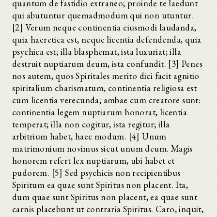
quantum de fastidio extraneo; proinde te laedunt
qui abutuntur quemadmodum qui non utuntur.
[2] Verum neque continentia eiusmodi laudanda,
quia haeretica est, neque licentia defendenda, quia
psychica est; illa blasphemat, ista luxuriat; illa
destruit nuptiarum deum, ista confundit. [3] Penes
nos autem, quos Spiritales merito dici facit agnitio
spiritalium charismatum, continentia religiosa est
cum licentia verecunda; ambae cum creatore sunt:
continentia legem nuptiarum honorat, licentia
temperat; illa non cogitur, ista regitur; illa
arbitrium habet, haec modum. [4] Unum
matrimonium novimus sicut unum deum. Magis
honorem refert lex nuptiarum, ubi habet et
pudorem. [5] Sed psychicis non recipientibus
Spiritum ea quae sunt Spiritus non placent. Ita,
dum quae sunt Spiritus non placent, ea quae sunt
carnis placebunt ut contraria Spiritus. Caro, inquit,