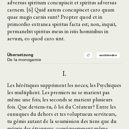
adversus spiritum concupiscit et spiritus adversus
carnem. [6] Quid autem concupiscet caro quam
quae magis carnis sunt? Propter quod et in
primordio extranea spiritus facta est; non, inquit,
permanebit spiritus meus in istis hominibus in
aevum, eo quod caro sint.
Übersetzung
ausblenden
De la monogamie
I.
Les hérétiques suppriment les noces; les Psychiques
les multiplient. Les premiers ne se marient pas
même une fois; les seconds se marient plusieurs
fois. Que deviens-tu, ô loi du Créateur? Entre les
eunuques du dehors et tes voluptueux serviteurs,
tu gémis autant de la soumission des tiens que du
mépris des étrangers; conséquemment même