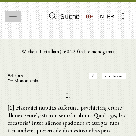
Suche
DE
EN
FR
Werke
Tertullian (160-220)
De monogamia
Edition
ausblenden
De Monogamia
I.
[1] Haeretici nuptias auferunt, psychici ingerunt;
illi nec semel, isti non semel nubunt. Quid agis, lex
creatoris? Inter alienos spadones et aurigas tuos
tantundem quereris de domestico obsequio