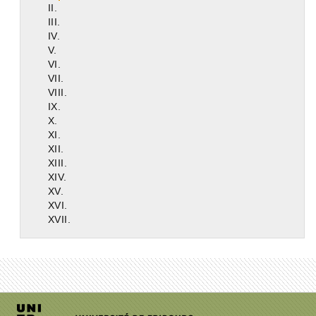
II.
III.
IV.
V.
VI.
VII.
VIII.
IX.
X.
XI.
XII.
XIII.
XIV.
XV.
XVI.
XVII.