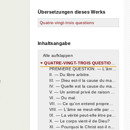
Übersetzungen dieses Werks
Quatre-vingt-trois questions
Inhaltsangabe
Alle aufklappen
QUATRE-VINGT-TROIS QUESTIONS .
PREMIÈRE QUESTION. — L'âme existe-elle par elle même?
II. — Du libre arbitre.
e
III. — Dieu est-il la cause du mal dans l'homme?
IV. — Quelle est la cause du mal dans l'homme?
V. — Un animal privé de raison peut-il être heureux?
VI. — Du mal.
VII. — Ce qu'on entend proprement par âme dans l'animal.
VIII. — L'âme se meut-elle par elle-même?
IX. — La vérité peut-elle être perçue par les sens corporels?
X. — Le corps vient-il de Dieu?
XI. — Pourquoi le Christ est-il né d'une femme?