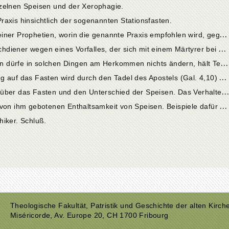
nzelnen Speisen und der Xerophagie.
raxis hinsichtlich der sogenannten Stationsfasten.
1
1. Kap. Verteidigung des Parakleten und seiner Prophetien, worin die genannte Praxis empfohlen wird, gegen den Vorwurf der Neuheit, der Häresie und diabolischer Inspiration.
1
2. Kap. Verhöhnung der Psychiker als Bauchdiener wegen eines Vorfalles, der sich mit einem Märtyrer bei der letzten Verfolgung zugetragen haben soll.
1
3. Kap. Der Behauptung der Psychiker, man dürfe in solchen Dingen am Herkommen nichts ändern, hält Tertullian ihre eigene Praxis entgegen, wonach die Bischöfe Fasttage anordnen. Auch bei Abhaltung von Konzilien wird gefastet. Die Konzilien in den griechischen Landesteilen.
1
4. Kap. Die Praxis der Montanisten in Bezug auf das Fasten wird durch den Tadel des Apostels (Gal. 4,10) nicht getroffen. Sie unterscheidet sich nicht einmal wesentlich von der der Psychiker oder überhaupt der in der Kirche herkömmlichen Praxis.
1
5. Kap. Die Ansichten des Apostels Paulus über das Fasten und den Unterschied der Speisen. Das Verhalten des Herrn in dieser Hinsicht.
1
6. Kap. Gott strafte die Übertretungen der von ihm gebotenen Enthaltsamkeit von Speisen. Beispiele dafür aus dem Alten Testament. Sogar Heiden und Juden üben sie und stehen darin über den Psychikern.
hiker. Schluß.
Theologische Fakultät, Patristik und Geschichte der alten Kirch
Miséricorde, Av. Europe 20, CH 1700 Fribourg