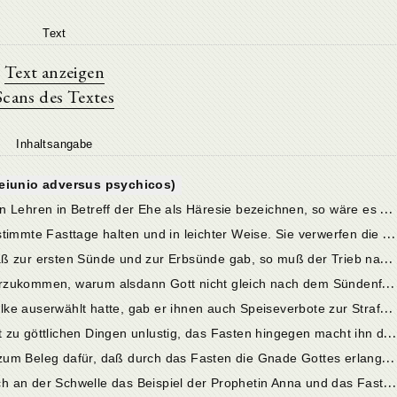
Text
Text anzeigen
Scans des Textes
Inhaltsangabe
ieiunio adversus psychicos)
1
. Kap. Da die Psychiker die montanistischen Lehren in Betreff der Ehe als Häresie bezeichnen, so wäre es zu verwundern, wenn sie nicht dasselbe hinsichtlich der strengeren Fasten täten; denn Fleischeslust und Gaumenlust hängen aufs engste zusammen und bedingen einander.
2
. Kap. Die Psychiker wollen bloß einige bestimmte Fasttage halten und in leichter Weise. Sie verwerfen die Stationsfasten und besonders die Xerophagien als häretische Neuerung. Tertullian verhöhnt ihre Ansichten.
3
. Kap. Da Befriedigung der Eßlust den Anlaß zur ersten Sünde und zur Erbsünde gab, so muß der Trieb nach Speise und Trank in besonders energischer Weise gezügelt werden.
4
. Kap. Tertullian sucht dem Einwände zuvorzukommen, warum alsdann Gott nicht gleich nach dem Sündenfalle die sündhafte Schwäche des Menschen durch ein umfassendes Fastengebot zu heilen bestrebt gewesen sei.
5
. Kap. Sobald Gott die Juden zu seinem Volke auserwählt hatte, gab er ihnen auch Speiseverbote zur Strafe für ihre Gier.
6
. Kap. Ein gefüllter Magen macht den Geist zu göttlichen Dingen unlustig, das Fasten hingegen macht ihn dafür empfänglich.
7
. Kap. Beispiele aus dem Alten Testament zum Beleg dafür, daß durch das Fasten die Gnade Gottes erlangt wird.
8
. Kap. Im Neuen Testament haben wir gleich an der Schwelle das Beispiel der Prophetin Anna und das Fasten Christi.