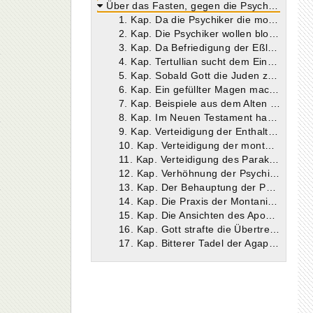
Über das Fasten, gegen die Psychiker (De ieiunio adversus psychicos)
1. Kap. Da die Psychiker die montanistischen Lehren in Betreff der Ehe als Häresie bezeichnen, so wäre es zu verwundern, wenn sie nicht dasselbe hinsichtlich der strengeren Fasten täten; denn Fleischeslust und Gaumenlust hängen aufs engste zusammen und bedingen einander.
2. Kap. Die Psychiker wollen bloß einige bestimmte Fasttage halten und in leichter Weise. Sie verwerfen die Stationsfasten und besonders die Xerophagien als häretische Neuerung. Tertullian verhöhnt ihre Ansichten.
3. Kap. Da Befriedigung der Eßlust den Anlaß zur ersten Sünde und zur Erbsünde gab, so muß der Trieb nach Speise und Trank in besonders energischer Weise gezügelt werden.
4. Kap. Tertullian sucht dem Einwände zuvorzukommen, warum alsdann Gott nicht gleich nach dem Sündenfalle die sündhafte Schwäche des Menschen durch ein umfassendes Fastengebot zu heilen bestrebt gewesen sei.
5. Kap. Sobald Gott die Juden zu seinem Volke auserwählt hatte, gab er ihnen auch Speiseverbote zur Strafe für ihre Gier.
6. Kap. Ein gefüllter Magen macht den Geist zu göttlichen Dingen unlustig, das Fasten hingegen macht ihn dafür empfänglich.
7. Kap. Beispiele aus dem Alten Testament zum Beleg dafür, daß durch das Fasten die Gnade Gottes erlangt wird.
8. Kap. Im Neuen Testament haben wir gleich an der Schwelle das Beispiel der Prophetin Anna und das Fasten Christi.
9. Kap. Verteidigung der Enthaltung von einzelnen Speisen und der Xerophagie.
10. Kap. Verteidigung der montanistischen Praxis hinsichtlich der sogenannten Stationsfasten.
11. Kap. Verteidigung des Parakleten und seiner Prophetien, worin die genannte Praxis empfohlen wird, gegen den Vorwurf der Neuheit, der Häresie und diabolischer Inspiration.
12. Kap. Verhöhnung der Psychiker als Bauchdiener wegen eines Vorfalles, der sich mit einem Märtyrer bei der letzten Verfolgung zugetragen haben soll.
13. Kap. Der Behauptung der Psychiker, man dürfe in solchen Dingen am Herkommen nichts ändern, hält Tertullian ihre eigene Praxis entgegen, wonach die Bischöfe Fasttage anordnen. Auch bei Abhaltung von Konzilien wird gefastet. Die Konzilien in den griechischen Landesteilen.
14. Kap. Die Praxis der Montanisten in Bezug auf das Fasten wird durch den Tadel des Apostels (Gal. 4,10) nicht getroffen. Sie unterscheidet sich nicht einmal wesentlich von der der Psychiker oder überhaupt der in der Kirche herkömmlichen Praxis.
15. Kap. Die Ansichten des Apostels Paulus über das Fasten und den Unterschied der Speisen. Das Verhalten des Herrn in dieser Hinsicht.
16. Kap. Gott strafte die Übertretungen der von ihm gebotenen Enthaltsamkeit von Speisen. Beispiele dafür aus dem Alten Testament. Sogar Heiden und Juden üben sie und stehen darin über den Psychikern.
17. Kap. Bitterer Tadel der Agapen der Psychiker. Schluß.