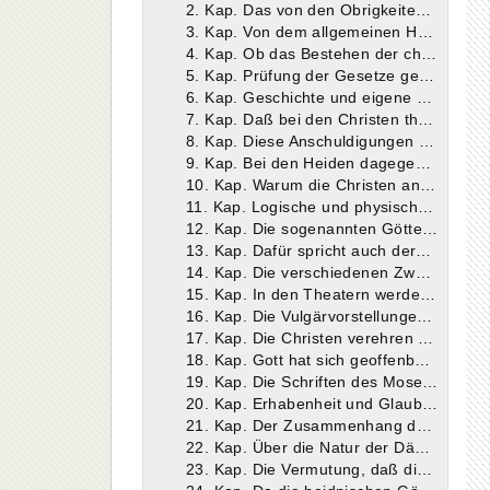
2. Kap. Das von den Obrigkeiten gegen die Christen eingehaltene Verfahren verstößt gegen die Prozeßordnung und die Rechtsprinzipien.
3. Kap. Von dem allgemeinen Hasse gegen den Namen „Christ“ vermögen sich die Heiden selbst keinen vernünftigen Grund anzugeben.
4. Kap. Ob das Bestehen der christlichen Religion gegen die Staatsgesetze sei. Der Wert oder Unwert menschlicher Gesetze hängt von ihrer Zweckmäßigkeit und Moralität ab.
5. Kap. Prüfung der Gesetze gegen die Christen. Der Umstand, daß nur schlechte Kaiser Gesetze gegen die Christen erließen, erweckt eine ungünstige Meinung über deren Wert.
6. Kap. Geschichte und eigene Erfahrung lehren, daß Gesetze auch aufgehoben werden können und oft aufgehoben worden sind.
7. Kap. Daß bei den Christen thyesteische Mahlzeiten und Blutschande geübt werden, ist noch niemals nachgewiesen worden, sondern reine Erfindung der Fama.
8. Kap. Diese Anschuldigungen sind auch in sich unsinnig.
9. Kap. Bei den Heiden dagegen werden Dinge, wie man sie den Christen aufbürdet, tatsächlich geübt.
10. Kap. Warum die Christen an der Verehrung der heidnischen Götter nicht teilnehmen wollen. Dieselben sind bloße vergötterte Menschen.
11. Kap. Logische und physische Unmöglichkeit des Entstehens von Nebengöttern.
12. Kap. Die sogenannten Götter der Heiden sind verstorbene Menschen und ihre Bilder bloße Materie.
13. Kap. Dafür spricht auch deren Behandlung seitens ihrer Verehrer selbst und die Art der Verehrung.
14. Kap. Die verschiedenen Zweige der Literatur haben das gemein, daß sie vieles Unwürdige von diesen Göttern enthalten.
15. Kap. In den Theatern werden sie öffentlich beschimpft und verlacht und sogar in ihren Tempeln verunehrt und mißachtet.
16. Kap. Die Vulgärvorstellungen der Heiden über den Gott der Christen. Was der Christengott nicht ist.
17. Kap. Die Christen verehren den Schöpfer der Welt als den einzig wahren Gott. Auch die Heiden huldigen ihm manchmal unwillkürlich.
18. Kap. Gott hat sich geoffenbart. Die Hl. Schrift.
19. Kap. Die Schriften des Moses und ihr hohes Alter.
20. Kap. Erhabenheit und Glaubwürdigkeit der Hl. Schrift.
21. Kap. Der Zusammenhang des Christentums mit dem Judentum. Der Logos, seine Gottheit, Menschwerdung, Geburt, Leben, Wunder, Leiden, Sterben, Auferstehung und Himmelfahrt.
22. Kap. Über die Natur der Dämonen.
23. Kap. Die Vermutung, daß die Dämonen, deren Dasein auch die Heiden anerkennen, mit den sogenannten Göttern identisch seien, wird durch Tatsachen bestätigt. Die Macht des Namens Christi und des Exorzismus über sie.