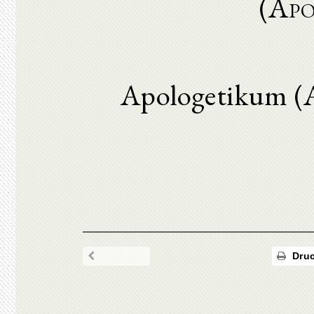
(Ap
Apologetikum (
Druc