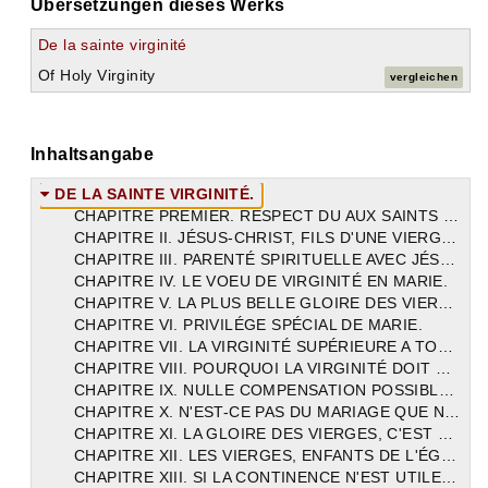
Übersetzungen dieses Werks
De la sainte virginité
Of Holy Virginity
vergleichen
Inhaltsangabe
DE LA SAINTE VIRGINITÉ.
CHAPITRE PREMIER. RESPECT DU AUX SAINTS PATRIARCHES.
CHAPITRE II. JÉSUS-CHRIST, FILS D'UNE VIERGE ET ÉPOUX DES VIERGES.
CHAPITRE III. PARENTÉ SPIRITUELLE AVEC JÉSUS-CHRIST.
CHAPITRE IV. LE VOEU DE VIRGINITÉ EN MARIE.
CHAPITRE V. LA PLUS BELLE GLOIRE DES VIERGES.
CHAPITRE VI. PRIVILÉGE SPÉCIAL DE MARIE.
CHAPITRE VII. LA VIRGINITÉ SUPÉRIEURE A TOUTE FÉCONDITÉ CONJUGALE.
CHAPITRE VIII. POURQUOI LA VIRGINITÉ DOIT ÊTRE HONORÉE.
CHAPITRE IX. NULLE COMPENSATION POSSIBLE A LA VIRGINITÉ PERDUE.
CHAPITRE X. N'EST-CE PAS DU MARIAGE QUE NAISSENT LES VIERGES ?
CHAPITRE XI. LA GLOIRE DES VIERGES, C'EST D'ÊTRE CONSACRÉES A DIEU.
CHAPITRE XII. LES VIERGES, ENFANTS DE L'ÉGLISE.
CHAPITRE XIII. SI LA CONTINENCE N'EST UTILE QUE POUR LA VIE PRÉSENTE.