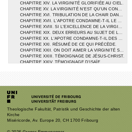
CHAPITRE XIV. LA VIRGINITÉ GLORIFIÉE AU CIEL.
CHAPITRE XV. LA VIRGINITÉ N'EST QU'UN CONSEIL ET NON UN PRÉCEPTE.
CHAPITRE XVI. TRIBULATION DE LA CHAIR DANS LE MARIAGE.
CHAPITRE XVII. L'APOTRE CONDAMNE-T-IL LE MARIAGE
CHAPITRE XVIII. SI L'EXCELLENCE DE LA VIRGINITÉ CONDAMNE LE MARIAGE.
CHAPITRE XIX. DEUX ERREURS AU SUJET DE LA VIRGINITÉ ET DU MARIAGE.
CHAPITRE XX. L'APOTRE CONDAMNE-T-IL DES NOCES ?
CHAPITRE XXI. RÉSUMÉ DE CE QUI PRÉCÈDE.
CHAPITRE XXII. ON DOIT AIMER LA VIRGINITÉ SURTOUT PAR RAPPORT A LA VIE FUTURE. — TÉMOIGNAGE DE SAINT PAUL.
CHAPITRE XXIII. TÉMOIGNAGE DE JÉSUS-CHRIST.
CHAPITRE XXIV. TÉMOIGNAGE D'ISAÏE.
CHAPITRE XXV. LA RÉCOMPENSE ÉTERNELLE PRÉDITE PAR ISAIE.
CHAPITRE XXVI. LE DENIER ACCORDÉ A TOUS LES OUVRIERS DE LA VIGNE.
CHAPITRE XXVII. GLOIRE EXCELLENTE ET SPÉCIALE RÉSERVÉE AUX VIERGES.
CHAPITRE XXVIII. JUSQU'A QUEL POINT TOUS PEUVENT-ILS SUIVRE L'AGNEAU.
CHAPITRE XXIX. GENRE D'IMITATION RÉSERVÉ AUX VIERGES. AU CIEL POINT DE JALOUSIE.
CHAPITRE XXX. LA VIRGINITÉ, OEUVRE DE SURÉROGATION ET NON DE PRÉCEPTE.
CHAPITRE XXXI. L'HUMILITÉ NÉCESSAIRE AUX VIERGES.
CHAPITRE XXXII. L'HUMILITÉ PRESCRITE PAR JÉSUS-CHRIST.
Theologische Fakultät, Patristik und Geschichte der alten
Kirche
CHAPITRE XXXIII. L’HUMILITÉ NÉCESSAIRE AUX CHRÉTIENS, MAIS SURTOUT AUX VIERGES.
Miséricorde, Av. Europe 20, CH 1700 Fribourg
CHAPITRE XXXIV. QUELLES VIERGES EXHORTONS-NOUS A L'HUMILITÉ.
CHAPITRE XXXV. L'HUMILITÉ APPRISE A L'ÉCOLE DE JÉSUS-CHRIST.
© 2026 Gregor Emmenegger