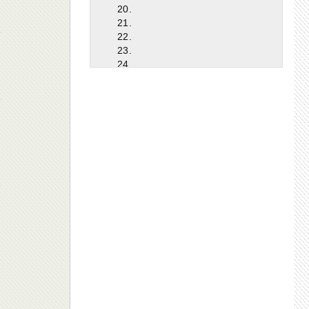
20.
21.
22.
23.
24.
25.
26.
27.
28.
29.
30.
31.
32.
33.
34.
35.
36.
37.
38.
39.
40.
41.