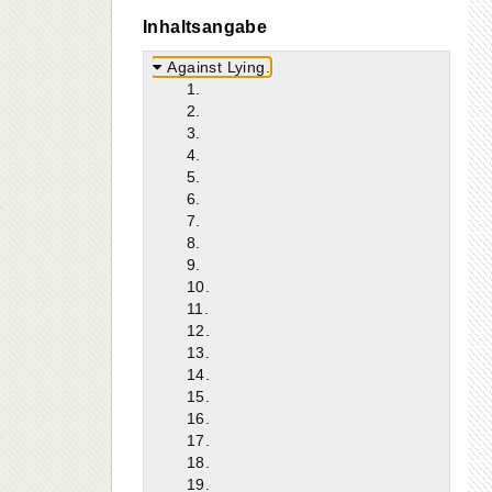
Inhaltsangabe
Against Lying.
1.
2.
3.
4.
5.
6.
7.
8.
9.
10.
11.
12.
13.
14.
15.
16.
17.
18.
19.